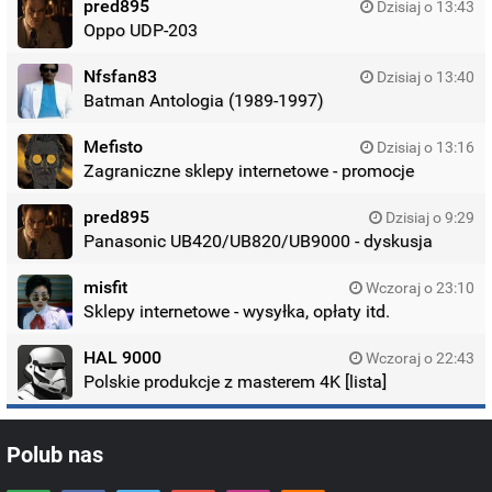
pred895
Dzisiaj o 13:43
Oppo UDP-203
Nfsfan83
Dzisiaj o 13:40
Batman Antologia (1989-1997)
Mefisto
Dzisiaj o 13:16
Zagraniczne sklepy internetowe - promocje
pred895
Dzisiaj o 9:29
Panasonic UB420/UB820/UB9000 - dyskusja
misfit
Wczoraj o 23:10
Sklepy internetowe - wysyłka, opłaty itd.
HAL 9000
Wczoraj o 22:43
Polskie produkcje z masterem 4K [lista]
Polub nas