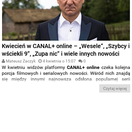
Kwiecień w CANAL+ online – „Wesele”, „Szybcy i
wściekli 9”, „Zupa nic” i wiele innych nowości
Mateusz Zaczyk
4 kwietnia o 15:07
0
W kwietniu widzów platformy
CANAL+ online
czeka kolejna
porcja filmowych i serialowych nowości. Wśród nich znajdą
się między innymi najnowsza odsłona popularnej serii
„
Szybcy i wściekli
”, film „
Wesele
”, a także serialowa wersja
Czytaj więcej
polskiego filmu „
Polityka
”. Sprawdźcie wszystkie produkcje,
na które możemy liczyć.