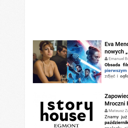
Eva Mend
nowych „
Emanuel B
Obsada f
pierwszym 
zdjęć i
ogł
nowe infor
do widowis
Zapowied
Mroczni 
Mateusz Z
Znamy już
październi