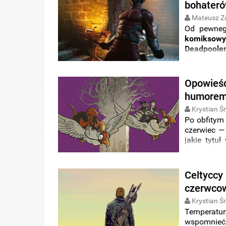
bohateró
Mateusz Z
Od pewneg
komiksowy
Deadpool
Pierwszy z 
Opowieść
humorem,
Krystian Ś
Po obfitym
czerwiec —
jakie tytu
Timof Com
Celtyccy 
czerwcow
Krystian Ś
Temperatury
wspomnieć