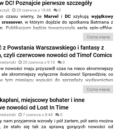
w DC! Poznajcie pierwsze szczegóły
aczyk
20 czerwca o 18:48
0
o czasu wiemy, że
Marvel
i
DC
szykują
wyjątkowy
 crossover
, w którym dojdzie do spotkania Batmana z
em
. Publikacjom będzie towarzyszyła
seria spin-offów
.
nich pokaże starcie
Green Arrowa
i
Daredevila
!
Czytaj więcej
 z Powstania Warszawskiego i fantasy z
 czyli czerwcowe nowości od Timof Comics
mietański
20 czerwca o 9:10
0
 w nowości maju przyszedł czas na nieco skromniejszy
 ale skromniejszy wyłącznie ilościowo! Sprawdźcie, co
ł w tym miesiącu wypuści do sprzedaży wydawnictwo
ics
.
Czytaj więcej
kapłani, miejscowy bohater i inne
e nowości od Lost In Time
mietański
7 czerwca o 8:44
0
 nam przyjemnie wzrosły i pół żartem, pół serio można
, że stało się tak za sprawą gorących nowości od