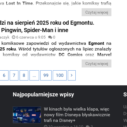
twa
Lost In Time
. Przekonajcie się, jakie komiksy trafią
ży w tym miesiącu.
Czytaj więcej
zi na sierpień 2025 roku od Egmontu.
 Pingwin, Spider-Man i inne
aczyk
6 czerwca o 9:05
0
 komiksowe zapowiedzi od wydawnictwa
Egmont
na
025 roku
. Wśród tytułów ogłoszonych na lipiec znalazły
ne komiksy od wydawnictw
DC Comics
oraz
Marvel
ie zabrakło przy tym także serii skierowanych do
Czytaj więcej
zytelników. Rozpiskę premier znajdziecie poniżej.
6
7
8
...
99
100
Najpopularniejsze wpisy
S
U
W kinach była wielka klapa, więc
m
D
nowy film Disneya błyskawicznie
trafi na Disney+
W
10 września o 16:10
3