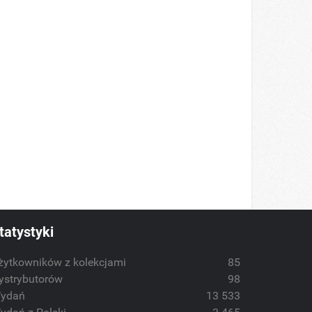
tatystyki
żytkowników z kolekcjami
85
ystrybutorów
98
ydań
13 533