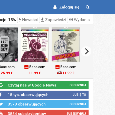
Zaloguj się
cje -15%
Nowości
Zapowiedzi
Wydania
ase.com
Base.com
Base.com
Base.com
25.99 £
11.99 £
11.99 £
18.99 £
Czytaj nas w Google News
OBSERWUJ
15 tys. obserwujących
LUBIĘ TO
3579 obserwujących
OBSERWUJ
3554 subskrybentów
SUBSKRYBUJ