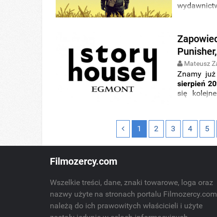
wydawnic
do sprzeda
Zapowied
Punisher,
Mateusz Z
Znamy już
sierpień 2
się kolej
Comics
. N
młodszych c
1
2
3
4
5
Filmozercy.com
Wszelkie treści, dane, znaki towarowe, loga oraz
nazwy użyte na stronach portalu Filmozercy.co
należą do ich prawowitych właścicieli i użyte