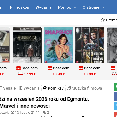
um
Filmoskop
Wydania
Pomoc
O stronie
Promo
.com
Base.com
Base.com
Base.com
B
 £
17.99 £
13.99 £
13.99 £
Seriale
Wydania
Komiksy
Muzyka filmowa
zi na wrzesień 2026 roku od Egmontu.
Marvel i inne nowości
aczyk
15 lipca o 21:11
2