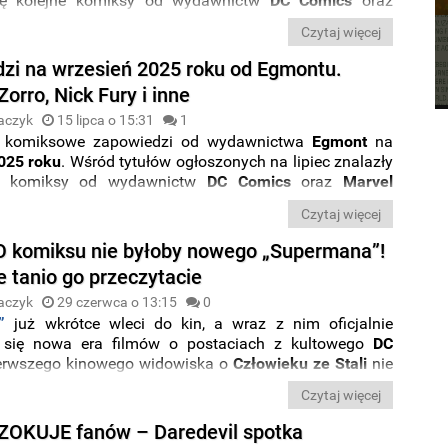
się kolejne komiksy od wydawnictw
DC Comics
oraz
ics
. Nie zabrakło przy tym także serii skierowanych do
Czytaj więcej
zytelników. Rozpiskę premier znajdziecie poniżej.
zi na wrzesień 2025 roku od Egmontu.
orro, Nick Fury i inne
aczyk
15 lipca o 15:31
1
 komiksowe zapowiedzi od wydawnictwa
Egmont
na
025 roku
. Wśród tytułów ogłoszonych na lipiec znalazły
ne komiksy od wydawnictw
DC Comics
oraz
Marvel
ie zabrakło przy tym także serii skierowanych do
Czytaj więcej
zytelników. Rozpiskę premier znajdziecie poniżej.
 komiksu nie byłoby nowego „Supermana”!
e tanio go przeczytacie
aczyk
29 czerwca o 13:15
0
”
już wkrótce wleci do kin, a wraz z nim oficjalnie
e się nowa era filmów o postaciach z kultowego
DC
ierwszego kinowego widowiska o
Człowieku ze Stali
nie
by nie ten
słynny komiks
. David Corenswet zdradził, że
Czytaj więcej
ermana, którą przedstawiono w klasyku wydawnictwa
 dla jego bohatera. Gdzie go przeczytać?
ZOKUJE fanów – Daredevil spotka