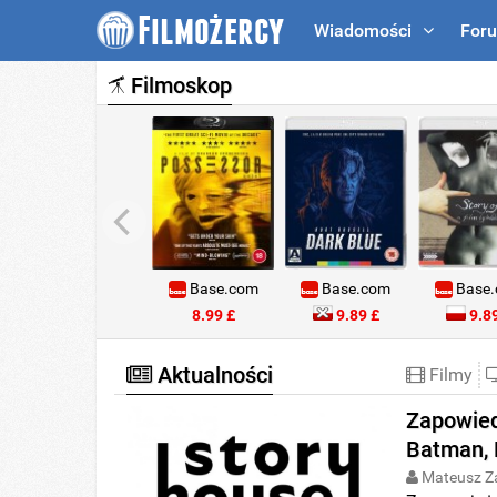
Wiadomości
For
Filmoskop
Base.com
Base.com
Base
8.99 £
9.89 £
9.89
Aktualności
Filmy
Zapowied
Batman, 
Mateusz Z