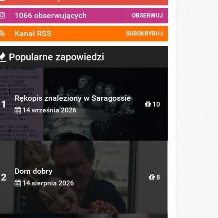
1066 obserwujących
OBSERWUJ
Kanał RSS
SUBSKRYBUJ
Popularne zapowiedzi
Rękopis znaleziony w Saragossie
1
10
14 września 2026
Dom dobry
2
8
14 sierpnia 2026