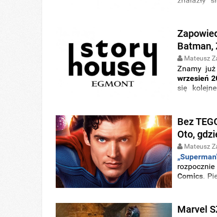
znalazły 
Marvel
Com
młodszych c
Zapowied
Batman, Z
Mateusz Z
Znamy już
wrzesień 2
się kolej
Comics
. N
młodszych c
Bez TEGO
Oto, gdzi
Mateusz Z
„Superman
rozpoczni
Comics
. P
byłoby, gdy
wersja Sup
była wzorem
Marvel S