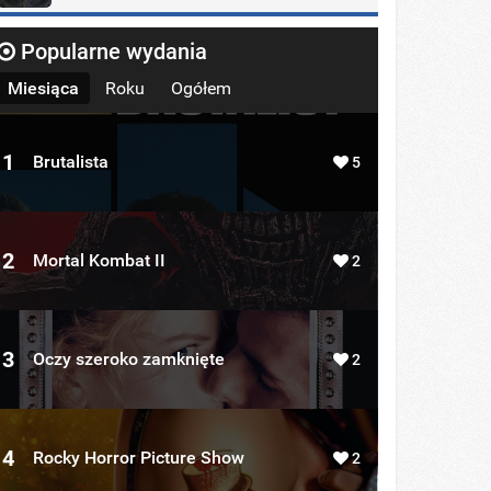
Popularne wydania
Miesiąca
Roku
Ogółem
1
Brutalista
5
2
Mortal Kombat II
2
3
Oczy szeroko zamknięte
2
4
Rocky Horror Picture Show
2