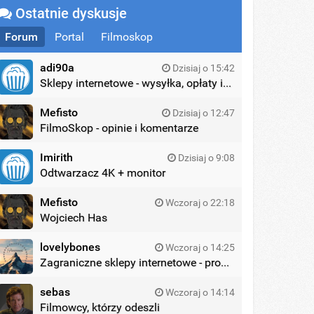
Ostatnie dyskusje
Forum
Portal
Filmoskop
adi90a
Dzisiaj o 15:42
Sklepy internetowe - wysyłka, opłaty itd.
Mefisto
Dzisiaj o 12:47
FilmoSkop - opinie i komentarze
Imirith
Dzisiaj o 9:08
Odtwarzacz 4K + monitor
Mefisto
Wczoraj o 22:18
Wojciech Has
lovelybones
Wczoraj o 14:25
Zagraniczne sklepy internetowe - promocje
sebas
Wczoraj o 14:14
Filmowcy, którzy odeszli