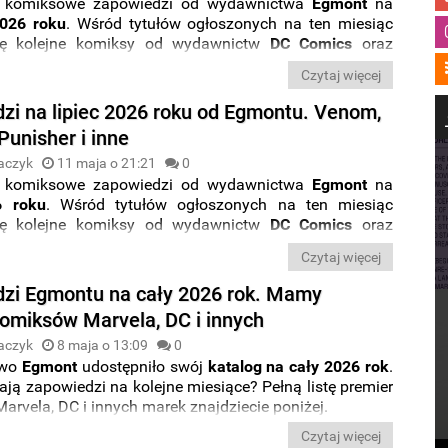
 komiksowe zapowiedzi od wydawnictwa
Egmont
na
2026 roku
. Wśród tytułów ogłoszonych na ten miesiąc
się kolejne komiksy od wydawnictw
DC Comics
oraz
ics
. Nie zabrakło przy tym także serii skierowanych do
Czytaj więcej
zytelników. Rozpiskę premier znajdziecie poniżej.
zi na lipiec 2026 roku od Egmontu. Venom,
Punisher i inne
aczyk
11 maja o 21:21
0
 komiksowe zapowiedzi od wydawnictwa
Egmont
na
6 roku
. Wśród tytułów ogłoszonych na ten miesiąc
się kolejne komiksy od wydawnictw
DC Comics
oraz
ics
. Nie zabrakło przy tym także serii skierowanych do
Czytaj więcej
zytelników. Rozpiskę premier znajdziecie poniżej.
zi Egmontu na cały 2026 rok. Mamy
komiksów Marvela, DC i innych
aczyk
8 maja o 13:09
0
two
Egmont
udostępniło swój
katalog na cały 2026 rok
.
ją zapowiedzi na kolejne miesiące? Pełną listę premier
rvela, DC i innych marek znajdziecie poniżej.
Czytaj więcej