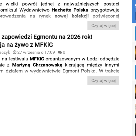
ię wielki powrót jednej z najważniejszych postaci
 komiksu! Wydawnictwo
Hachette Polska
przygotowuje
rowadzenia na rynek
nowej kolekcji
poświęconej
ii „
Kapitan
Żbik
”. W wybranych regionach kraju pojawił
Czytaj więcej
e
pierwszy testowy numer
, a od wyników jego sprzedaży
cała kolekcja trafi do kiosków w całej Polsce.
 zapowiedzi Egmontu na 2026 rok!
ja na żywo z MFKiG
aczyk
27 września o 17:09
0
u na festiwalu
MFKiG
organizowanym w Łodzi odbędzie
nie z
Martyną
Chrzanowską
kierującą między innymi
m działem w wydawnictwie Egmont Polska. W trakcie
 zaprezentowane zostaną
zapowiedzi komiksowe na
Czytaj więcej
 miesiące
oraz
na 2026 rok
.
Relację
ze spotkania oraz
iedzianych komiksów prezentujemy Wam poniżej.