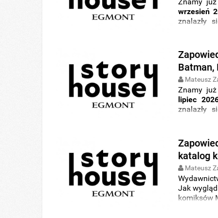
Znamy już
wrzesień 
znalazły 
Marvel
Com
młodszych c
Zapowied
Batman, 
Mateusz Z
Znamy już
lipiec 202
znalazły 
Marvel
Com
młodszych c
Zapowied
katalog 
Mateusz Z
Wydawnic
Jak wygląda
komiksów Ma