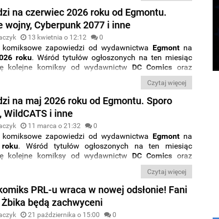
zi na czerwiec 2026 roku od Egmontu.
 wojny, Cyberpunk 2077 i inne
aczyk
13 kwietnia o 12:12
0
 komiksowe zapowiedzi od wydawnictwa
Egmont
na
026 roku
. Wśród tytułów ogłoszonych na ten miesiąc
się kolejne komiksy od wydawnictw
DC Comics
oraz
ics
. Nie zabrakło przy tym także serii skierowanych do
Czytaj więcej
zytelników. Rozpiskę premier znajdziecie poniżej.
zi na maj 2026 roku od Egmontu. Sporo
 WildCATS i inne
aczyk
11 marca o 21:32
0
 komiksowe zapowiedzi od wydawnictwa
Egmont
na
 roku
. Wśród tytułów ogłoszonych na ten miesiąc
się kolejne komiksy od wydawnictw
DC Comics
oraz
ics
. Nie zabrakło przy tym także serii skierowanych do
Czytaj więcej
zytelników. Rozpiskę premier znajdziecie poniżej.
komiks PRL-u wraca w nowej odsłonie! Fani
 Żbika będą zachwyceni
aczyk
21 października o 15:00
0