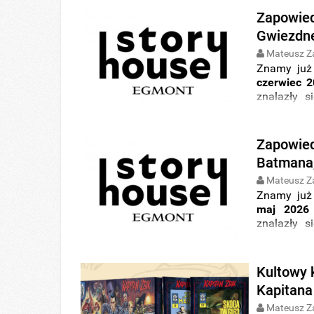
Zapowied
Gwiezdne
Mateusz Z
Znamy już
czerwiec 2
znalazły 
Marvel
Com
młodszych c
Zapowied
Batmana,
Mateusz Z
Znamy już
maj 2026
znalazły 
Marvel
Com
młodszych c
Kultowy 
Kapitana
Mateusz Z