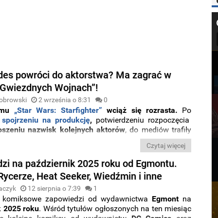
es powróci do aktorstwa? Ma zagrać w
Gwiezdnych Wojnach”!
obrowski
2 września o 8:31
0
ilmu
„Star Wars: Starfighter”
wciąż się rozrasta.
Po
spojrzeniu na produkcję
,
potwierdzeniu rozpoczęcia
oszeniu nazwisk kolejnych aktorów
, do mediów trafiły
macje dotyczące
kolejnej gwiazdy, która ma dołączyć
Czytaj więcej
ka w reżyserii
Shawna Levy’ego.
zi na październik 2025 roku od Egmontu.
Rycerze, Heat Seeker, Wiedźmin i inne
aczyk
12 sierpnia o 7:39
1
 komiksowe zapowiedzi od wydawnictwa
Egmont
na
k 2025 roku
. Wśród tytułów ogłoszonych na ten miesiąc