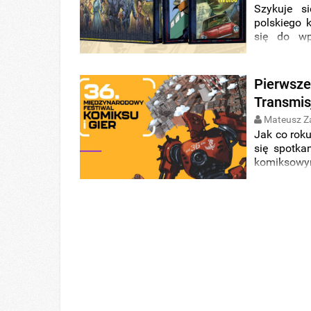
Szykuje s
polskiego
się do wp
kultowej ser
się właśni
zależy, czy 
Pierwsze
Transmis
Mateusz Z
Jak co rok
się spotka
komiksowy
spotkania
najbliższe
spis zapow