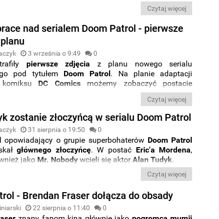
erialu
Doom Patrol
. Wcieli się tam w postać doktora
Czytaj więcej
 Chief” Cauldera
.
prace nad serialem Doom Patrol - pierwsze
 planu
aczyk
3 września o 9:49
0
rafiły
pierwsze zdjęcia
z planu nowego serialu
ego pod tytułem
Doom Patrol
. Na planie adaptacji
 komiksu
DC Comics
możemy zobaczyć postacie
Elasti-Girl
,
Crazy Janes
i
Mister Negative
.
Czytaj więcej
yk zostanie złoczyńcą w serialu Doom Patrol
aczyk
31 sierpnia o 19:50
0
l opowiadający o grupie superbohaterów
Doom Patrol
yskał
głównego złoczyńcę
. W postać
Eric'a Mordena
,
wnież jako
Mr. Nobody
wcieli się aktor
Alan Tudyk
.
Czytaj więcej
rol - Brendan Fraser dołącza do obsady
niarski
22 sierpnia o 11:40
0
aser
znany fanom kina głównie jako
pogromca mumii