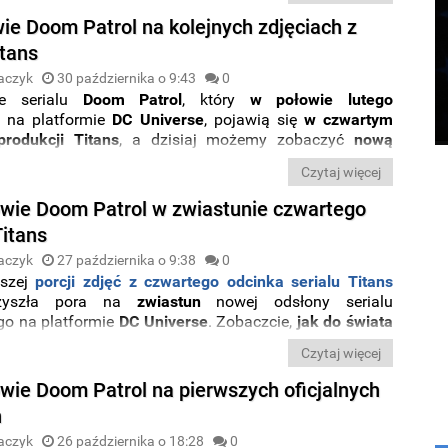
ie Doom Patrol na kolejnych zdjęciach z
itans
aczyk
30 października o 9:43
0
e serialu
Doom Patrol
, który
w połowie lutego
e na platformie
DC Universe
, pojawią się
w czwartym
produkcji Titans
, a dzisiaj możemy zobaczyć
nową
jęć
pokazującą nie tylko
członków nowej drużyny
Czytaj więcej
terów
, ale też
ich siedzibę
. Sprawdźcie sami.
wie Doom Patrol w zwiastunie czwartego
Titans
aczyk
27 października o 9:38
0
jszej
porcji zdjęć z czwartego odcinka serialu Titans
przyszła pora na
zwiastun
nowej odsłony serialu
o na platformie
DC Universe
. Zobaczcie,
jak do świata
zeni zostaną bohaterowie kolejnego serialu pod
Czytaj więcej
m Patrol
.
wie Doom Patrol na pierwszych oficjalnych
h
aczyk
26 października o 18:28
0