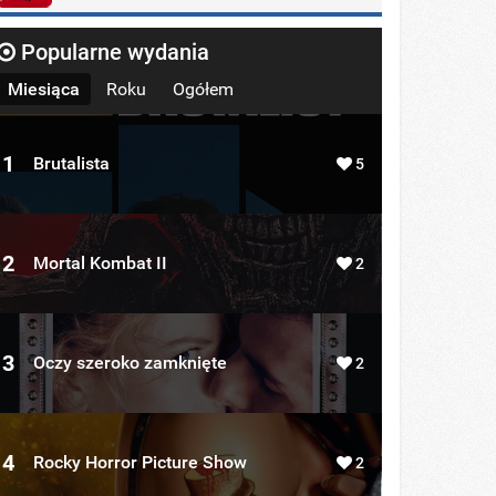
Popularne wydania
Miesiąca
Roku
Ogółem
1
Brutalista
5
2
Mortal Kombat II
2
3
Oczy szeroko zamknięte
2
4
Rocky Horror Picture Show
2