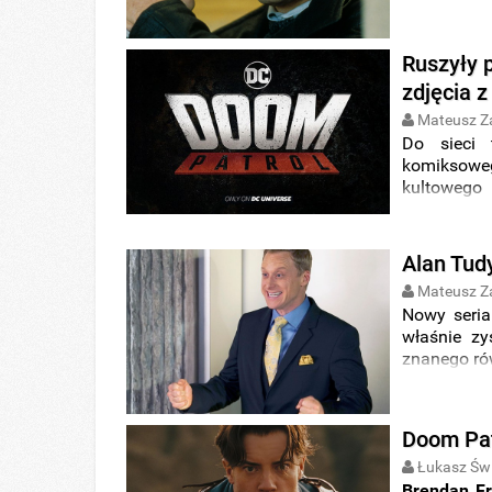
obsadzie s
Nilesa „The
Ruszyły 
zdjęcia z
Mateusz Z
Do sieci t
komiksow
kultowego
Robotman
,
Alan Tud
Mateusz Z
Nowy seria
właśnie z
znanego ró
Doom Pat
Łukasz Świ
Brendan Fr