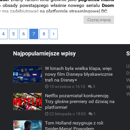
o obsady powstającego właśnie nowego serialu
Doom
ry ma zadebiutować
na platformie streamingowej DC
.
Czytaj więcej
4
5
6
7
8
Najpopularniejsze wpisy
S
U
W kinach była wielka klapa, więc
m
D
nowy film Disneya błyskawicznie
trafi na Disney+
W
10 września o 16:10
3
W
W
Netflix pozamiatał konkurencję.
Trzy głośne premiery od dzisiaj na
platformie!
22 listopada o 18:03
1
Tom Holland rezygnuje z roli
Spider-Mana! Powodem