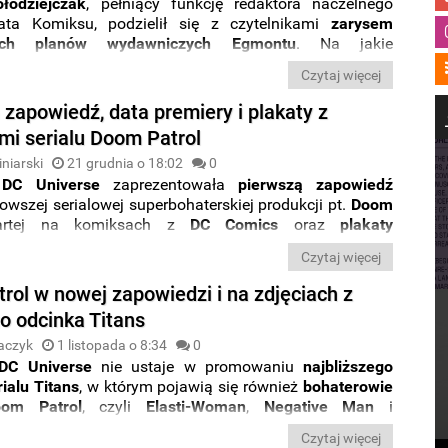
łodziejczak
, pełniący funkcję redaktora naczelnego
ata Komiksu, podzielił się z czytelnikami
zarysem
nych planów wydawniczych Egmontu
. Na jakie
premiery możemy liczyć w najbliższych miesiącach?
Czytaj więcej
zczegóły.
 zapowiedź, data premiery i plakaty z
mi serialu Doom Patrol
niarski
21 grudnia o 18:02
0
a
DC Universe
zaprezentowała
pierwszą zapowiedź
owszej serialowej superbohaterskiej produkcji pt.
Doom
rtej na komiksach z
DC Comics
oraz
plakaty
jące jej głównych bohaterów. Zobaczcie sami.
Czytaj więcej
rol w nowej zapowiedzi i na zdjęciach z
o odcinka Titans
aczyk
1 listopada o 8:34
0
DC Universe
nie ustaje w promowaniu
najbliższego
ialu Titans
, w którym pojawią się również
bohaterowie
oom Patrol
, czyli
Elasti-Woman
,
Negative Man
i
. Zobaczcie
nową zapowiedź wideo
i
kolejne zdjęcia
.
Czytaj więcej
 jutro.