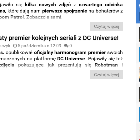
jawiło się
kilka nowych zdjęć
z
czwartego odcinka
ans
, które dają nam
pierwsze spojrzenie
na bohaterów z
oom Patrol
. Zobaczcie sami.
Czytaj więcej
y premier kolejnych seriali z DC Universe!
aczyk
5 października o 12:09
0
s.
opublikował
oficjalny harmonogram premier
swoich
zeznaczonych na platformę
DC Universe
. Pojawiły się też
djęcia
pokazujące, jak prezentują się
Robotman
i
Man
z serialu
Doom Patrol
. Sprawdźcie sami.
Czytaj więcej