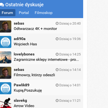
Ostatnie dyskusje
Forum
Portal
Filmoskop
sebas
Dzisiaj o 20:40
Odtwarzacz 4K + monitor
adi90a
Dzisiaj o 19:36
Wojciech Has
lovelybones
Dzisiaj o 14:25
Zagraniczne sklepy internetowe - promocje
sebas
Dzisiaj o 14:14
Filmowcy, którzy odeszli
Pawlik89
Dzisiaj o 14:01
Kupię,Poszukuję
slavekg
Dzisiaj o 11:21
Arrow Video