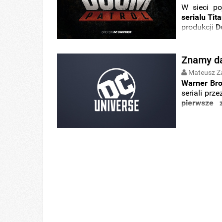
W sieci po
serialu Tit
produkcji
D
Znamy dat
Mateusz Z
Warner Bro
seriali pr
pierwsze z
Negative 