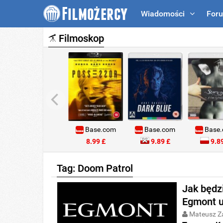
Wiadomości
For
Filmoskop
Base.com
Base.com
Base
8.99 £
9.89 £
9.89
Tag: Doom Patrol
Jak będz
Egmont u
Mateusz Z