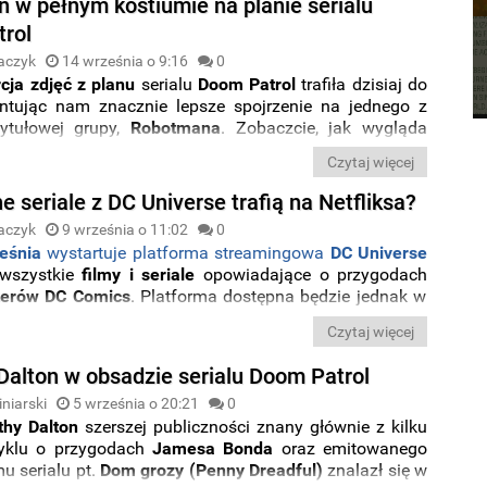
 w pełnym kostiumie na planie serialu
rol
aczyk
14 września o 9:16
0
cja zdjęć z planu
serialu
Doom Patrol
trafiła dzisiaj do
zentując nam znacznie lepsze spojrzenie na jednego z
ytułowej grupy,
Robotmana
. Zobaczcie, jak wygląda
styczny
kostium bohatera
.
Czytaj więcej
e seriale z DC Universe trafią na Netfliksa?
aczyk
9 września o 11:02
0
eśnia
wystartuje platforma streamingowa
DC Universe
 wszystkie
filmy i seriale
opowiadające o przygodach
terów DC Comics
. Platforma dostępna będzie jednak w
olejności
wyłącznie dla widzów zza oceanu
, ale według
Czytaj więcej
ej plotki jej
oryginalne produkcje
trafią do
dowej społeczności za pomocą Netfkliksa
.
Dalton w obsadzie serialu Doom Patrol
niarski
5 września o 20:21
0
thy Dalton
szerszej publiczności znany głównie z kilku
cyklu o przygodach
Jamesa Bonda
oraz emitowanego
mu serialu pt.
Dom grozy (Penny Dreadful)
znalazł się w