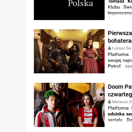
Tomasz Ko
Klubu Świ
tegorocz
komiksowe 
Poznajcie s
Pierwsza
bohatera
Łukasz Świ
Platform
swojej najn
Patrol
opa
przedstawia
Doom Pat
czwarteg
Mateusz Z
Platforma
odcinka ser
serialu D
Robotman
Premiera już