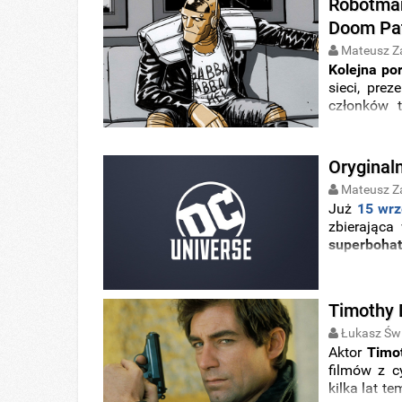
Robotman
Doom Pat
Mateusz Z
Kolejna por
sieci, pre
członków t
charaktery
Oryginaln
Mateusz Z
Już
15 wrz
zbierająca
superboha
pierwszej k
najnowsz
międzynaro
Timothy 
Łukasz Świ
Aktor
Timo
filmów z 
kilka lat te