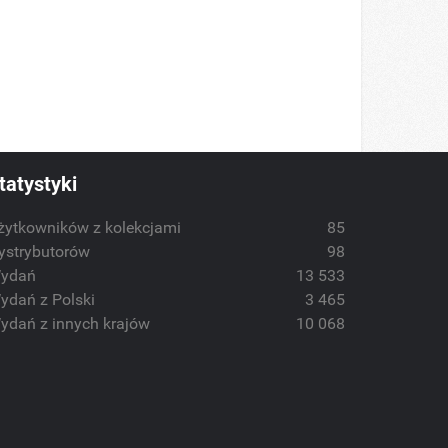
tatystyki
żytkowników z kolekcjami
85
ystrybutorów
98
ydań
13 533
ydań z Polski
3 465
ydań z innych krajów
10 068