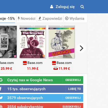
Zaloguj się
cje -15%
Nowości
Zapowiedzi
Wydania
ase.com
Base.com
Base.com
Base.com
25.99 £
11.99 £
11.99 £
18.99 £
Czytaj nas w Google News
OBSERWUJ
15 tys. obserwujących
LUBIĘ TO
3579 obserwujących
OBSERWUJ
3554 subskrybentów
SUBSKRYBUJ