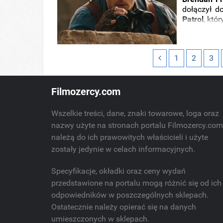
dołączył d
Patrol
, któ
1
2
3
Filmozercy.com
Wszelkie treści, dane, znaki towarowe, loga oraz
nazwy użyte na stronach portalu Filmozercy.co
należą do ich prawowitych właścicieli i użyte
zostały jedynie w celach informacyjnych.
Specyfikacje, okładki oraz ceny wydań
przedstawione na portalu mogą różnić się od ich
odpowiedników w poszczególnych sklepach.
Ostatecznie należy opierać się na danych
umieszczonych w sklepach.