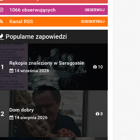
1066 obserwujących
OBSERWUJ
Kanał RSS
SUBSKRYBUJ
Popularne zapowiedzi
Rękopis znaleziony w Saragossie
1
10
14 września 2026
Dom dobry
2
8
14 sierpnia 2026