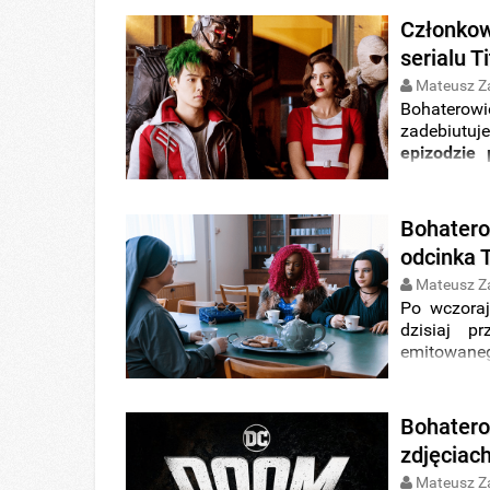
Członkow
serialu T
Mateusz Z
Bohaterowi
zadebiutuj
epizodzie 
galerię zd
superboha
Bohatero
odcinka 
Mateusz Z
Po wczora
dzisiaj 
emitowaneg
DC
wprowad
tytułem
Doo
Bohatero
zdjęciac
Mateusz Z