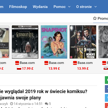
um
Filmoskop
Wydania
Pomoc
O stronie
Promo
.com
Base.com
Base.com
Base.com
B
 £
17.99 £
13.99 £
13.99 £
ie wyglądał 2019 rok w świecie komiksu?
jawnia swoje plany
aczyk
14 stycznia o 14:51
5