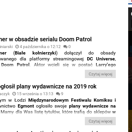
er w obsadzie serialu Doom Patrol
niarski
4 października o 12:12
0
mer
(
Białe kołnierzyki
) dołączył do obsady
ywanego dla platformy streamingowej
DC Universe
,
.
Doom Patrol
. Aktor wcieli się w postać
Larry'ego
anego jako
Negative Man
.
Czytaj więcej
głosił plany wydawnicze na 2019 rok
aczyk
15 września o 13:13
9
cym w Łodzi
Międzynarodowym Festiwalu Komiksu i
nictwo
Egmont
ogłosiło swoje
plany wydawnicze na
 Mamy dla Was listę tytułów, które trafią do sklepów
w
oraz w najbliższych miesiącach
.
Czytaj więcej