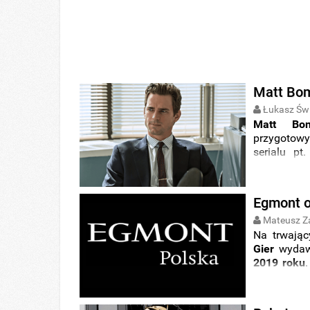
Matt Bom
Łukasz Świ
Matt Bo
przygotow
serialu pt
Trainora
zn
Egmont o
Mateusz Z
Na trwają
Gier
wydaw
2019 roku
.
2019 roku 