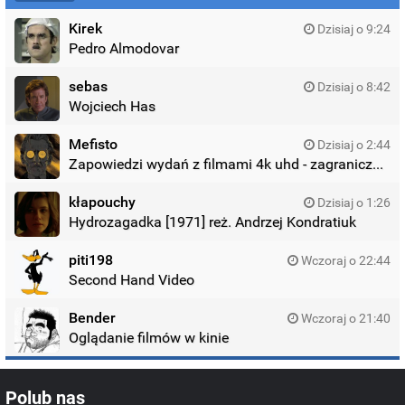
Kirek
Dzisiaj o 9:24
Pedro Almodovar
sebas
Dzisiaj o 8:42
Wojciech Has
Mefisto
Dzisiaj o 2:44
Zapowiedzi wydań z filmami 4k uhd - zagraniczne wydania
kłapouchy
Dzisiaj o 1:26
Hydrozagadka [1971] reż. Andrzej Kondratiuk
piti198
Wczoraj o 22:44
Second Hand Video
Bender
Wczoraj o 21:40
Oglądanie filmów w kinie
Polub nas