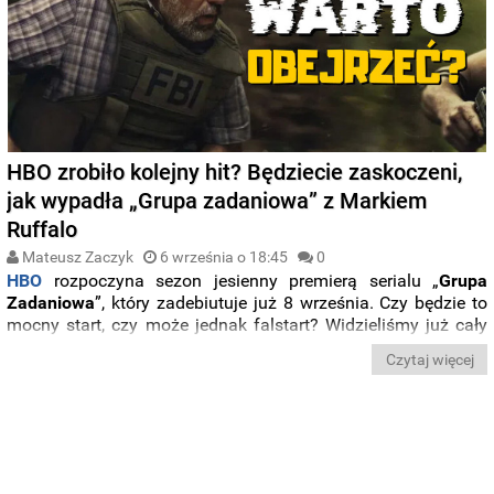
HBO zrobiło kolejny hit? Będziecie zaskoczeni,
jak wypadła „Grupa zadaniowa” z Markiem
Ruffalo
Mateusz Zaczyk
6 września o 18:45
0
HBO
rozpoczyna sezon jesienny premierą serialu „
Grupa
Zadaniowa
”, który zadebiutuje już 8 września.
Czy będzie to
mocny start, czy może jednak falstart? Widzieliśmy już cały
sezon i przychodzimy do Was z recenzją wszystkich
Czytaj więcej
odcinków.