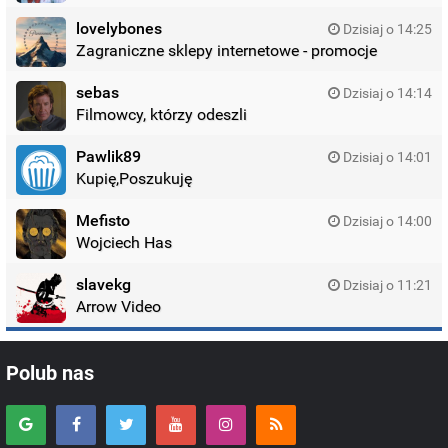
lovelybones
Dzisiaj o 14:25
Zagraniczne sklepy internetowe - promocje
sebas
Dzisiaj o 14:14
Filmowcy, którzy odeszli
Pawlik89
Dzisiaj o 14:01
Kupię,Poszukuję
Mefisto
Dzisiaj o 14:00
Wojciech Has
slavekg
Dzisiaj o 11:21
Arrow Video
Polub nas