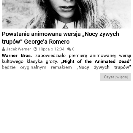
Powstanie animowana wersja „Nocy żywych
trupów” George’a Romero
Jacek Werner
1 lipca o 12:34
0
Warner Bros.
zapowiedziało premierę animowanej wersji
kultowego klasyka grozy. „
Night of the Animated Dead
”
będzie oryginalnym remakiem „
Nocy żywych trupów”
George'a A. Romero
z
1968
roku.
Czytaj więcej