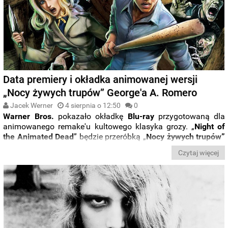
Data premiery i okładka animowanej wersji
„Nocy żywych trupów” George'a A. Romero
Jacek Werner
4 sierpnia o 12:50
0
Warner Bros.
pokazało okładkę
Blu-ray
przygotowaną dla
animowanego remake'u kultowego klasyka grozy. „
Night of
the Animated Dead
” będzie przeróbką „
Nocy żywych trupów”
George'a A. Romero
z
1968
roku. Premierę w dystrybucji
Czytaj więcej
cyfrowej zaplanowano na
21 września
, zaś fizyczne nośniki
powędrują do sprzedaży za oceanem
5 października
.