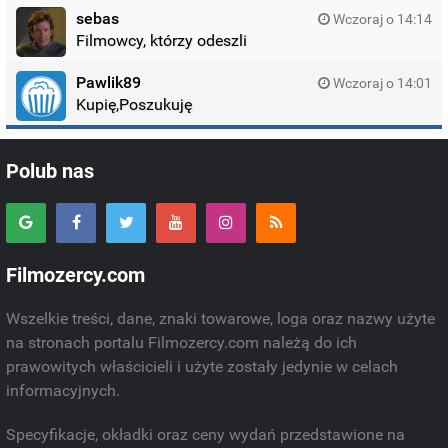
sebas
Wczoraj o 14:14
Filmowcy, którzy odeszli
Pawlik89
Wczoraj o 14:01
Kupię,Poszukuję
Polub nas
Filmozercy.com
Wszelkie treści, dane, znaki towarowe, loga oraz nazwy użyte
na stronach portalu Filmozercy.com należą do ich
prawowitych właścicieli i użyte zostały jedynie w celach
informacyjnych.
Specyfikacje, okładki oraz ceny wydań przedstawione na