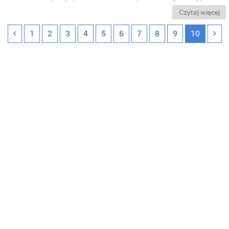
Czytaj więcej
1
2
3
4
5
6
7
8
9
10