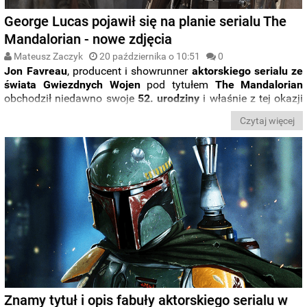
George Lucas pojawił się na planie serialu The
Mandalorian - nowe zdjęcia
Mateusz Zaczyk
20 października o 10:51
0
Jon Favreau
, producent i showrunner
aktorskiego serialu ze
świata Gwiezdnych Wojen
pod tytułem
The Mandalorian
obchodził niedawno swoje
52. urodziny
i właśnie z tej okazji
na plan serialu zawitał
twórca franczyzy Star Wars
,
George
Czytaj więcej
Lucas
. Zobaczcie sami.
Znamy tytuł i opis fabuły aktorskiego serialu w