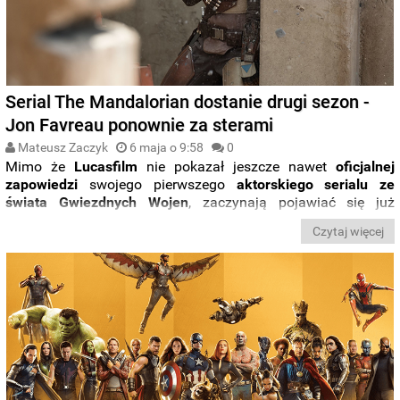
Serial The Mandalorian dostanie drugi sezon -
Jon Favreau ponownie za sterami
Mateusz Zaczyk
6 maja o 9:58
0
Mimo że
Lucasfilm
nie pokazał jeszcze nawet
oficjalnej
zapowiedzi
swojego pierwszego
aktorskiego serialu ze
świata Gwiezdnych Wojen
, zaczynają pojawiać się już
informacje, że produkcja została
przedłużona na drugi
Czytaj więcej
sezon
. Poznajcie szczegóły.