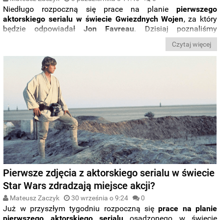
Niedługo rozpoczną się prace na planie
pierwszego
aktorskiego serialu w świecie Gwiezdnych Wojen
, za który
będzie odpowiadał
Jon Favreau
. Dzisiaj poznaliśmy
potencjalnych reżyserów odcinków
oraz
odtwórcę jednej z
Czytaj więcej
głównych ról
. Poznajcie szczegóły.
Pierwsze zdjęcia z aktorskiego serialu w świecie
Star Wars zdradzają miejsce akcji?
Mateusz Zaczyk
30 września o 9:24
0
Już w przyszłym tygodniu rozpoczną się
prace na planie
pierwszego aktorskiego serialu
osadzonego w świecie