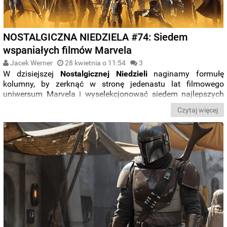
NOSTALGICZNA NIEDZIELA #74: Siedem
wspaniałych filmów Marvela
Jacek Werner
28 kwietnia o 11:54
3
W dzisiejszej
Nostalgicznej Niedzieli
naginamy formułę
kolumny, by zerknąć w stronę jedenastu lat filmowego
uniwersum Marvela i wyselekcjonować siedem najlepszych
obrazów studia, sprawdzając jednocześnie, jak w takim
Czytaj więcej
zestawieniu (być może!) odnajdzie się bijąca wszelkie rekordy
box office'u najnowsza część
Avengers
. Zaznaczamy
również, że ze względu na częste, koszmarne decyzje
tłumaczeniowe, w zestawieniu posłużymy się oryginalnym
nazewnictwem filmów. Zapraszamy do lektury!