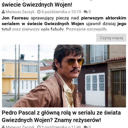
świecie Gwiezdnych Wojen!
Mateusz Zaczyk
4 października o 10:19
0
Jon Favreau
sprawujący pieczę nad
pierwszym aktorskim
serialem w świecie Gwiezdnych Wojen
ujawnił dzisiaj
jego
tytuł
oraz pierwszy
opis fabuły
. Poznajcie szczegóły.
Czytaj więcej
Pedro Pascal z główną rolą w serialu ze świata
Gwiezdnych Wojen? Znamy reżyserów!
Mateusz Zaczyk
3 października o 11:46
0