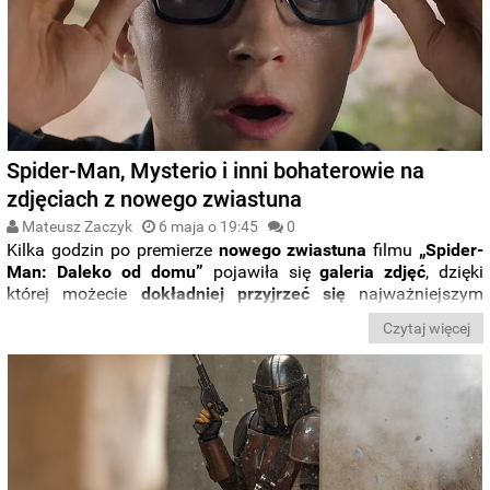
Spider-Man, Mysterio i inni bohaterowie na
zdjęciach z nowego zwiastuna
Mateusz Zaczyk
6 maja o 19:45
0
Kilka godzin po premierze
nowego zwiastuna
filmu
„Spider-
Man: Daleko od domu”
pojawiła się
galeria zdjęć
, dzięki
której możecie
dokładniej przyjrzeć się
najważniejszym
scenom z najnowszej zapowiedzi produkcji. Zobaczcie sami.
Czytaj więcej