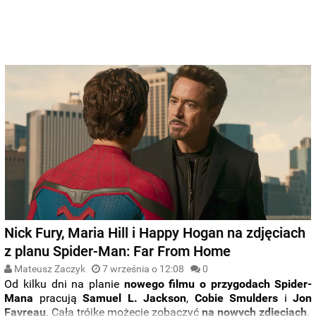
Nick Fury, Maria Hill i Happy Hogan na zdjęciach
z planu Spider-Man: Far From Home
Mateusz Zaczyk
7 września o 12:08
0
Od kilku dni na planie
nowego filmu o przygodach Spider-
Mana
pracują
Samuel L. Jackson
,
Cobie Smulders
i
Jon
Favreau
. Całą trójkę możecie zobaczyć
na nowych zdjęciach
.