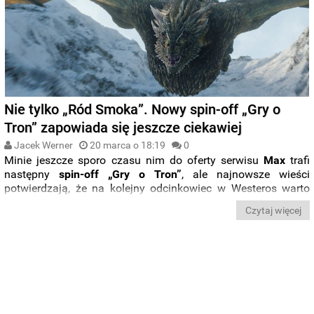
Nie tylko „Ród Smoka”. Nowy spin-off „Gry o
Tron” zapowiada się jeszcze ciekawiej
Jacek Werner
20 marca o 18:19
0
Minie jeszcze sporo czasu nim do oferty serwisu
Max
trafi
następny
spin-off „Gry o Tron”
, ale najnowsze wieści
potwierdzają, że na kolejny odcinkowiec w Westeros warto
czekać. Z produkcją „
Knight of the Seven Kingdoms: The
Czytaj więcej
Hedge Knight
”
związał się
nowy reżyser
. Został nim
Harry
Bradbeer
, współtwórca takich produkcji jak „Obsesja Eve”,
„Fleabag” czy „Enola Holmes”.
Tymczasem
HBO
zabiera się
za promowanie drugiego sezonu „
Rodu
Smoka
”, który jutro
doczeka się
nowego
zwiastuna
. Dzisiaj pojawiły się
plakaty
z
głównymi bohaterami produkcji.