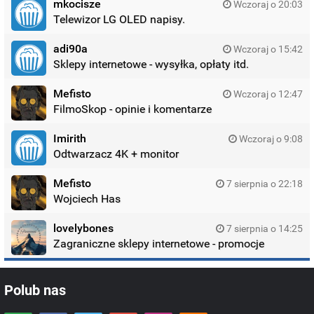
mkocisze
Wczoraj o 20:03
Telewizor LG OLED napisy.
adi90a
Wczoraj o 15:42
Sklepy internetowe - wysyłka, opłaty itd.
Mefisto
Wczoraj o 12:47
FilmoSkop - opinie i komentarze
Imirith
Wczoraj o 9:08
Odtwarzacz 4K + monitor
Mefisto
7 sierpnia o 22:18
Wojciech Has
lovelybones
7 sierpnia o 14:25
Zagraniczne sklepy internetowe - promocje
Polub nas