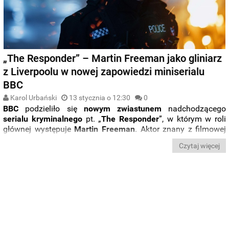
„The Responder” – Martin Freeman jako gliniarz
z Liverpoolu w nowej zapowiedzi miniserialu
BBC
Karol Urbański
13 stycznia o 12:30
0
BBC
podzieliło się
nowym zwiastunem
nadchodzącego
serialu kryminalnego
pt. „
The Responder
”, w którym w roli
głównej występuje
Martin Freeman
. Aktor znany z filmowej
serii o Hobbitach oraz serialu o Sherlocku wcielił się w
Czytaj więcej
jednego z funkcjonariuszy policji w Liverpoolu
.