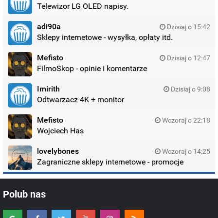
Telewizor LG OLED napisy.
adi90a
Dzisiaj o 15:42
Sklepy internetowe - wysyłka, opłaty itd.
Mefisto
Dzisiaj o 12:47
FilmoSkop - opinie i komentarze
Imirith
Dzisiaj o 9:08
Odtwarzacz 4K + monitor
Mefisto
Wczoraj o 22:18
Wojciech Has
lovelybones
Wczoraj o 14:25
Zagraniczne sklepy internetowe - promocje
Polub nas