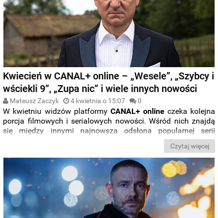
Kwiecień w CANAL+ online – „Wesele”, „Szybcy i
wściekli 9”, „Zupa nic” i wiele innych nowości
Mateusz Zaczyk
4 kwietnia o 15:07
0
W kwietniu widzów platformy
CANAL+ online
czeka kolejna
porcja filmowych i serialowych nowości. Wśród nich znajdą
się między innymi najnowsza odsłona popularnej serii
„
Szybcy i wściekli
”, film „
Wesele
”, a także serialowa wersja
Czytaj więcej
polskiego filmu „
Polityka
”. Sprawdźcie wszystkie produkcje,
na które możemy liczyć.