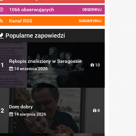
1066 obserwujących
OBSERWUJ
Kanał RSS
SUBSKRYBUJ
Popularne zapowiedzi
Rękopis znaleziony w Saragossie
1
10
14 września 2026
Dom dobry
2
8
14 sierpnia 2026