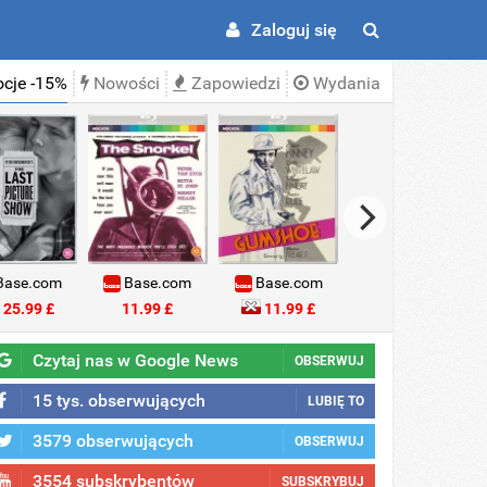
Zaloguj się
cje -15%
Nowości
Zapowiedzi
Wydania
ase.com
Base.com
Base.com
Base.com
25.99 £
11.99 £
11.99 £
18.99 £
Czytaj nas w Google News
OBSERWUJ
15 tys. obserwujących
LUBIĘ TO
3579 obserwujących
OBSERWUJ
3554 subskrybentów
SUBSKRYBUJ