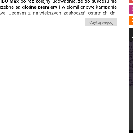
HBO Max
po raz kolejny udowadnia, że do sukcesu nie
trzebne są
głośne
premiery
i wielomilionowe kampanie
we. Jednym z największych zaskoczeń ostatnich dni
film „
Ostatni wiking
”, który niedawno trafił do oferty
Czytaj więcej
rodukcja błyskawicznie przyciągnęła uwagę widzów i w
zasie wspięła się na szczyt zestawienia
najchętniej
 filmów na platformie
.