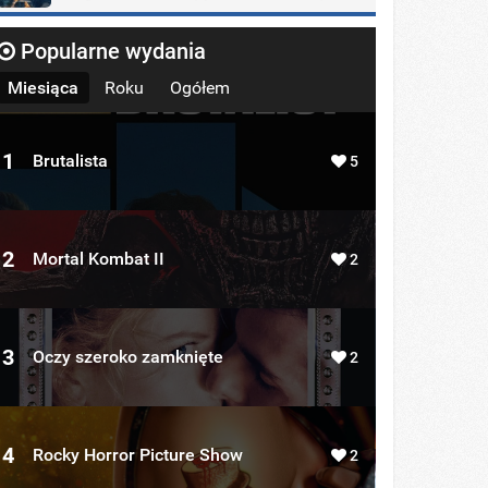
Popularne wydania
Miesiąca
Roku
Ogółem
1
Brutalista
5
2
Mortal Kombat II
2
3
Oczy szeroko zamknięte
2
4
Rocky Horror Picture Show
2