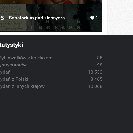
5
Sanatorium pod klepsydrą
2
tatystyki
żytkowników z kolekcjami
85
ystrybutorów
98
ydań
13 533
ydań z Polski
3 465
ydań z innych krajów
10 068