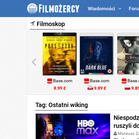
Wiadomości
For
Filmoskop
Base.com
Base.com
Base
8.99 £
9.89 £
9.89
Tag: Ostatni wiking
Niespodz
ruszyli d
Mateusz Z