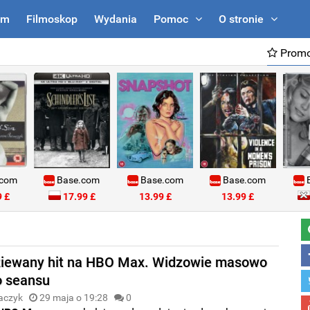
um
Filmoskop
Wydania
Pomoc
O stronie
Promo
.com
Base.com
Base.com
Base.com
B
 £
17.99 £
13.99 £
13.99 £
iewany hit na HBO Max. Widzowie masowo
o seansu
aczyk
29 maja o 19:28
0