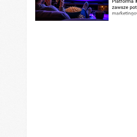
Platforma
zawsze po
marketingo
okazał się 
serwisu. P
krótkim c
oglądanych