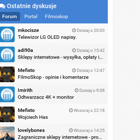
Ostatnie dyskusje
Forum
Portal
Filmoskop
mkocisze
Dzisiaj o 20:03
Telewizor LG OLED napisy.
adi90a
Dzisiaj o 15:42
Sklepy internetowe - wysyłka, opłaty itd.
Mefisto
Dzisiaj o 12:47
FilmoSkop - opinie i komentarze
Imirith
Dzisiaj o 9:08
Odtwarzacz 4K + monitor
Mefisto
Wczoraj o 22:18
Wojciech Has
lovelybones
Wczoraj o 14:25
Zagraniczne sklepy internetowe - promocje