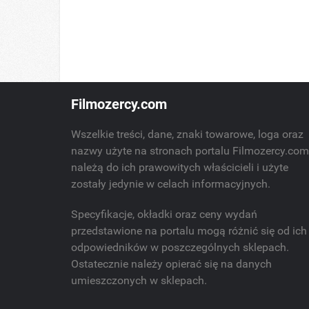
Filmozercy.com
Wszelkie treści, dane, znaki towarowe, loga oraz
nazwy użyte na stronach portalu Filmozercy.co
należą do ich prawowitych właścicieli i użyte
zostały jedynie w celach informacyjnych.
Specyfikacje, okładki oraz ceny wydań
przedstawione na portalu mogą różnić się od ich
odpowiedników w poszczególnych sklepach.
Ostatecznie należy opierać się na danych
umieszczonych w sklepach.