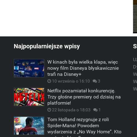
Najpopularniejsze wpisy
S
U
W kinach była wielka klapa, więc
m
D
nowy film Disneya błyskawicznie
trafi na Disney+
W
10 września o 16:10
3
W
W
Netflix pozamiatał konkurencję.
Trzy głośne premiery od dzisiaj na
platformie!
22 listopada o 18:03
1
Tom Holland rezygnuje z roli
Spider-Mana! Powodem
wydarzenia z „No Way Home”. Kto