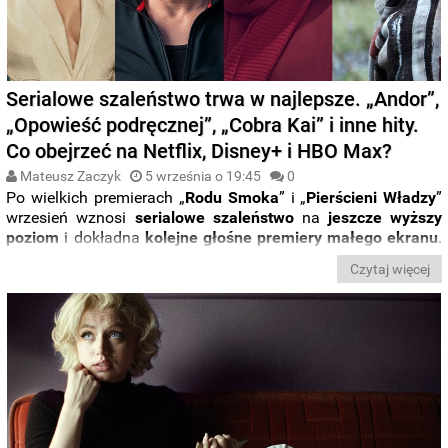
Serialowe szaleństwo trwa w najlepsze. „Andor”,
„Opowieść podręcznej”, „Cobra Kai” i inne hity.
Co obejrzeć na Netflix, Disney+ i HBO Max?
Mateusz Zaczyk
5 września o 19:45
0
Po wielkich premierach „
Rodu Smoka
” i „
Pierścieni
Władzy
”
wrzesień wznosi
serialowe szaleństwo
na
jeszcze wyższy
poziom
i dokładna
kolejne głośne premiery małego ekranu
.
Już w najbliższych dniach i tygodniach zobaczymy takie hity
Czytaj więcej
jak piąty sezon „
Cobra Kai
” od platformy
Netflix
, „
Andor
”,
czyli nowy serial ze
świata
„
Gwiezdnych wojen
” od
Disney+
oraz piąty sezon serialu „
Opowieść podręcznej
” od
HBO
Max
.
Na które z serialowych nowości września przede wszystkim
warto zwrócić uwagę? Oto lista serialowych nowości w
streamingu.