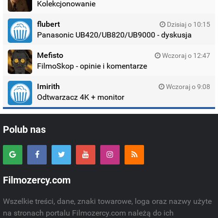
Kolekcjonowanie
flubert
Dzisiaj o 10:15
Panasonic UB420/UB820/UB9000 - dyskusja
Mefisto
Wczoraj o 12:47
FilmoSkop - opinie i komentarze
Imirith
Wczoraj o 9:08
Odtwarzacz 4K + monitor
Polub nas
Filmozercy.com
Wszelkie treści, dane, znaki towarowe, loga oraz nazwy użyte
na stronach portalu Filmozercy.com należą do ich