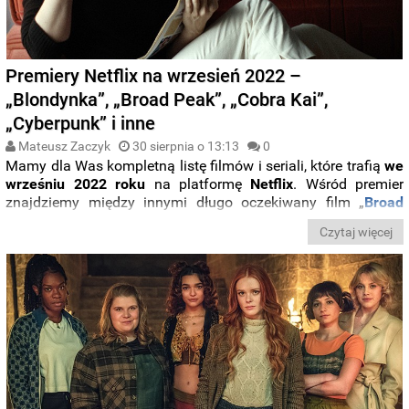
Premiery Netflix na wrzesień 2022 –
„Blondynka”, „Broad Peak”, „Cobra Kai”,
„Cyberpunk” i inne
Mateusz Zaczyk
30 sierpnia o 13:13
0
Mamy dla Was kompletną listę filmów i seriali, które trafią
we
wrześniu 2022 roku
na platformę
Netflix
. Wśród premier
znajdziemy między innymi długo oczekiwany film „
Broad
Peak
” opowiadający historię legendarnego polskiego
Czytaj więcej
himalaisty
Macieja
Berbeki
. Premierę będzie miała także
„
Blondynka
”, filmowy portret
Marilyn
Monroe
, nieśmiertelnej
ikony kina z
Aną de Armas
w roli głównej. Dla fanów anime
Netflix
przygotował serial „
Cyberpunk: Edgerunners
”. We
wrześniu w serwisie zadebiutuje również nowy sezon serialu
„
Cobra Kai
” oraz „
Przeznaczenie: Saga Winx
”.