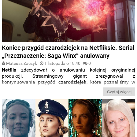
Koniec przygód czarodziejek na Netfliksie. Serial
„Przeznaczenie: Saga Winx” anulowany
Mateusz Zaczyk
1 listopada o 18:40
0
Netflix
zdecydował o anulowaniu kolejnej oryginalnej
produkcji. Streamingowy gigant zrezygnował z
kontynuowania przygód
czarodziejek
, które poznaliśmy w
zeszłym roku za sprawą serialu „
Przeznaczenie: Saga Winx
”.
Czytaj więcej
Produkcja nie doczeka się
trzeciego
sezonu
.