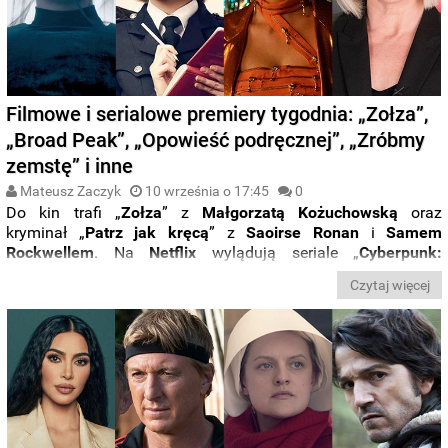
Filmowe i serialowe premiery tygodnia: „Zołza”,
„Broad Peak”, „Opowieść podręcznej”, „Zróbmy
zemstę” i inne
Mateusz Zaczyk
10 września o 17:45
0
Do kin trafi „
Zołza
” z
Małgorzatą
Kożuchowską
oraz
kryminał „
Patrz
jak
kręcą
” z
Saoirse
Ronan
i
Samem
Rockwellem
. Na
Netflix
wylądują seriale „
Cyberpunk:
Edgerunners
”, „
Przeznaczenie: Saga Winx
” oraz filmy
Czytaj więcej
„
Zróbmy zemstę
” i „
Broad Peak
”. Na
HBO
Max
trafi
natomiast piąty sezon serialu
„Opowieść podręcznej”
.
Jak
dokładnie wygląda
kalendarz premier
na tydzień
od 12 do 18
września?
Sprawdźcie,
co obejrzeć
na
platformach
streamingowych i w kinach
w nowej odsłonie serii „
Filmowe
premiery tygodnia
”.