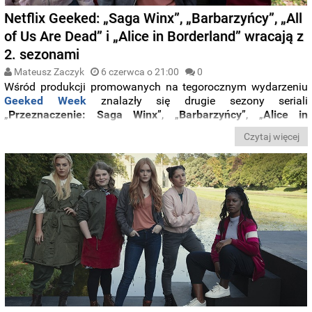
Netflix Geeked: „Saga Winx”, „Barbarzyńcy”, „All
of Us Are Dead” i „Alice in Borderland” wracają z
2. sezonami
Mateusz Zaczyk
6 czerwca o 21:00
0
Wśród produkcji promowanych na tegorocznym wydarzeniu
Geeked Week
znalazły się drugie sezony seriali
„
Przeznaczenie: Saga Winx
”, „
Barbarzyńcy
”, „
Alice in
Borderland
” oraz „
All of Us Are Dead
”. Kiedy produkcje
Czytaj więcej
powrócą z nowymi odcinkami? Zobaczcie
pierwsze
zapowiedzi wideo
.