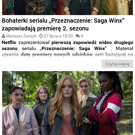
Bohaterki serialu „Przeznaczenie: Saga Winx”
zapowiadają premierę 2. sezonu
Mateusz Zaczyk
27 lipca o 18:30
0
Netflix
zaprezentował
pierwszą zapowiedź wideo drugiego
sezonu
serialu „
Przeznaczenie: Saga Winx
” . Materiał
ujawnia
datę premiery nowych odcinków
serii bazującej na
włoskiej kreskówce „
Winx Club
”.
Czytaj więcej