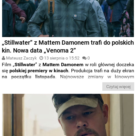
kinach
w nowej odsłonie serii „
Filmowe premiery tygodnia
”.
„Stillwater” z Mattem Damonem trafi do polskich
kin. Nowa data „Venoma 2”
Mateusz Zaczyk
13 sierpnia o 15:52
0
Film „
Stillwater
” z
Mattem
Damonem
w roli głównej doczeka
się
polskiej premiery w kinach
. Produkcja trafi na duży ekran
na początku listopada
. Najnowsze zmiany w kinowym
harmonogramie polskiego dystrybutora
United International
Czytaj więcej
Pictures
ujawniły także nową datę premiery filmu „
Venom:
Let There Be Carnage
”.