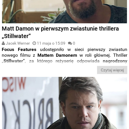
Matt Damon w pierwszym zwiastunie thrillera
„Stillwater”
Jacek Werner
11 maja o 15:09
0
Focus Features
udostępniło w sieci pierwszy zwiastun
nowego filmu z
Mattem Damonem
w roli głównej. Thriller
„
Stillwater
”, za którego reżyserię odpowiada
nagrodzony
Oscarem Tom McCarthy,
zadebiutuje na ekranach
30 lipca
Czytaj więcej
tego roku.