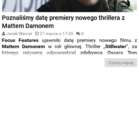
Poznaliśmy datę premiery nowego thrillera z
Mattem Damonem
Jacek Werner
27 marca o 17:45
0
Focus Features
ujawniło datę premiery nowego filmu z
Mattem Damonem
w roli głównej. Thriller „
Stillwater
”, za
którego reżyserię odpowiedział
zdobywca Oscara Tom
McCarthy,
zadebiutuje na ekranach
30 lipca tego roku.
Czytaj więcej