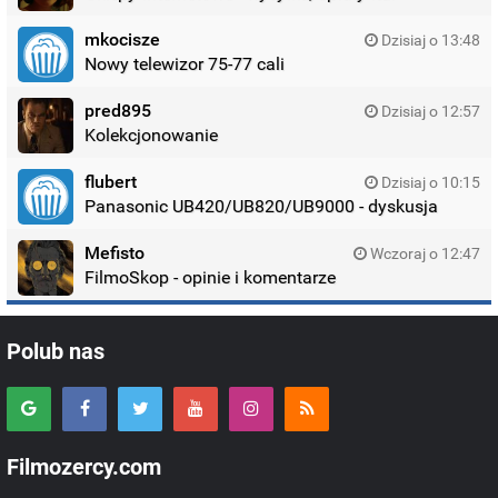
mkocisze
Dzisiaj o 13:48
Nowy telewizor 75-77 cali
pred895
Dzisiaj o 12:57
Kolekcjonowanie
flubert
Dzisiaj o 10:15
Panasonic UB420/UB820/UB9000 - dyskusja
Mefisto
Wczoraj o 12:47
FilmoSkop - opinie i komentarze
Polub nas
Filmozercy.com