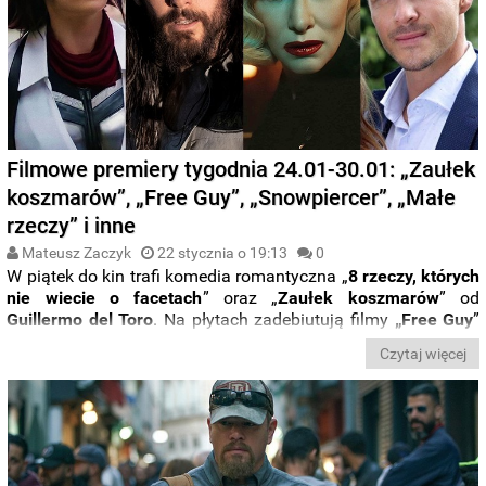
Filmowe premiery tygodnia 24.01-30.01: „Zaułek
koszmarów”, „Free Guy”, „Snowpiercer”, „Małe
rzeczy” i inne
Mateusz Zaczyk
22 stycznia o 19:13
0
W piątek do kin trafi komedia romantyczna „
8 rzeczy, których
nie wiecie o facetach
” oraz „
Zaułek
koszmarów
” od
Guillermo
del
Toro
. Na płytach zadebiutują filmy
„Free
Guy
”
oraz „
Shang-Chi i legenda
dziesięciu pierścieni
”, a na
Netflix
Czytaj więcej
pojawi się
koreański serial o zombie
i trzeci sezon serialu
„
Snowpiercer
”. Premier nie zabraknie też na
HBO
GO
, gdzie
zobaczymy „
Małe rzeczy
” z
Denzelem
Washingtonem
, oraz
na Apple TV+ i Prime Video.
Jak dokładnie wygląda
kalendarz premier
na tydzień
od 24 do 30 stycznia
?
Sprawdźcie,
co obejrzeć
na
platformach streamingowych i w