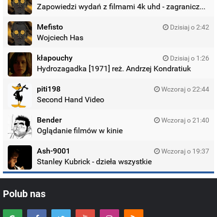
Zapowiedzi wydań z filmami 4k uhd - zagraniczne wydania
Mefisto
Dzisiaj o 2:42
Wojciech Has
kłapouchy
Dzisiaj o 1:26
Hydrozagadka [1971] reż. Andrzej Kondratiuk
piti198
Wczoraj o 22:44
Second Hand Video
Bender
Wczoraj o 21:40
Oglądanie filmów w kinie
Ash-9001
Wczoraj o 19:37
Stanley Kubrick - dzieła wszystkie
Polub nas