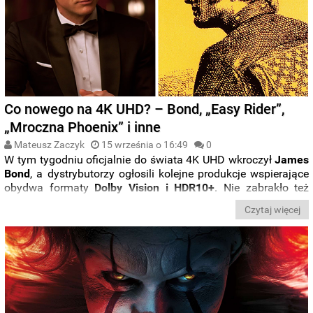
Co nowego na 4K UHD? – Bond, „Easy Rider”,
„Mroczna Phoenix” i inne
Mateusz Zaczyk
15 września o 16:49
0
W tym tygodniu oficjalnie do świata 4K UHD wkroczył
James
Bond
, a dystrybutorzy ogłosili kolejne produkcje wspierające
obydwa formaty
Dolby Vision i HDR10+
. Nie zabrakło też
informacji o
polskich wersjach językowych
w zagranicznych
Czytaj więcej
edycjach i sporej dawki pre-orderów na standardowe oraz
kolekcjonerskie wydania w
steelbookach
. Sprawdźcie
wszystkie zapowiedzi, które zebraliśmy dla Was w nowym
wpisie z cyklu „
Co nowego na 4K UHD?
”. Miłej lektury.