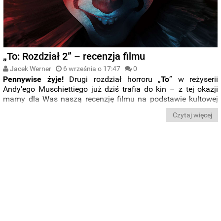
„To: Rozdział 2” – recenzja filmu
Jacek Werner
6 września o 17:47
0
Pennywise żyje!
Drugi rozdział horroru „
To
” w reżyserii
Andy'ego Muschiettiego już dziś trafia do kin – z tej okazji
mamy dla Was naszą recenzję filmu na podstawie kultowej
powieści Stephena Kinga. Czy udało się powtórzyć sukces
Czytaj więcej
pierwszej części? Zapraszamy do lektury.