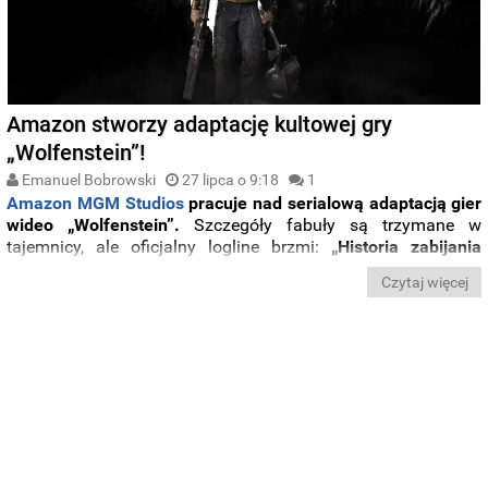
Amazon stworzy adaptację kultowej gry
„Wolfenstein”!
Emanuel Bobrowski
27 lipca o 9:18
1
Amazon MGM Studios
pracuje nad serialową adaptacją gier
wideo „Wolfenstein”.
Szczegóły fabuły są trzymane w
tajemnicy, ale oficjalny logline brzmi:
„Historia zabijania
nazistów jest ponadczasowa”
. Za stworzenie scenariusza,
Czytaj więcej
produkcję wykonawczą oraz rolę showrunnera odpowiada
Patrick Somerville
, twórca m.in. mini serialu
„Wariat”
z
Emmą Stone i Jonah Hillem.