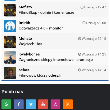
Mefisto
Dzisiaj o 12:47
FilmoSkop - opinie i komentarze
Imirith
Dzisiaj o 9:08
Odtwarzacz 4K + monitor
Mefisto
Wczoraj o 22:18
Wojciech Has
lovelybones
Wczoraj o 14:25
Zagraniczne sklepy internetowe - promocje
sebas
Wczoraj o 14:14
Filmowcy, którzy odeszli
Polub nas