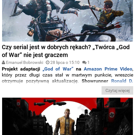
Czy serial jest w dobrych rękach? „Twórca „God
of War” nie jest graczem
Emanuel Bobrowski
28 lipca o 15:10
1
Projekt adaptacji
„God of War”
na
Amazon Prime Video
,
który przez długi czas stał w martwym punkcie, wreszcie
otrzymuje pozytywną aktualizację.
Showrunner
Ronald D.
Moore
ujawnia, że serial będzie wierny tonowi gier
,
Czytaj więcej
adaptując dwie ostatnie części serii. Historia ojca i syna –
Kratosa i Atreusa – zostanie przeniesiona na ekran z
zachowaniem emocjonalnej głębi, która zachwyciła graczy
w ostatnich odsłonach serii.