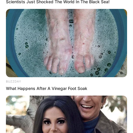
Scientists Just Shocked The World In The Black Sea!
Sam zwiastun możecie obejrzeć poniżej:
BUZZDAY
What Happens After A Vinegar Foot Soak