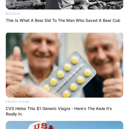
BUZZDAY
This Is What A Bear Did To The Man Who Saved A Bear Cub
FRIDAY PLANS
CVS Hides This $1 Generic Viagra - Here's The Aisle It's
Really In.