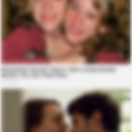
BUZZDAY
Wedding Photo Goes Viral After Groom's Pants Rip!
BUZZDAY
“Classic Dirty Dancing Mystery Unveiled—What Few Ever
Knew"