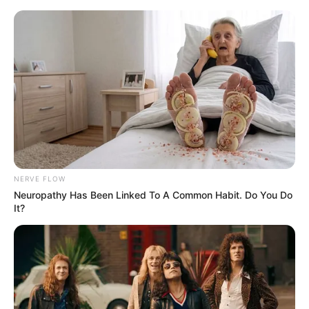
„Anakonda” powraca w szalonym
stylu – jest pierwszy zwiastun!
Emanuel Bobrowski
18 września 2025
Aktualności
NERVE FLOW
Neuropathy Has Been Linked To A Common Habit. Do You Do
It?
Sony
zaprezentowało
pierwszy zwiastun nowego filmu