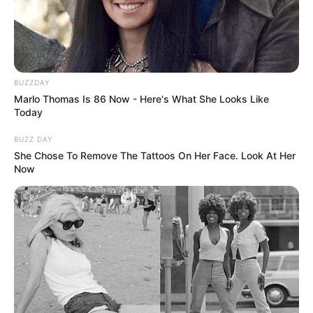
BUZZDAY
Marlo Thomas Is 86 Now - Here's What She Looks Like
Today
BUZZ DAY
źródło: THR/zdj. Sony
She Chose To Remove The Tattoos On Her Face. Look At Her
Now
OBSERWUJ NAS W GOOGLE NEWS, BY BYĆ NA
BIEŻĄCO!