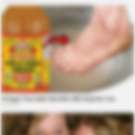
NERVE FLOW
Neuropathy Has Linked To A Common Habit. Do You Do It?
GOOD TO KNOW THIS
Doctors Use This Brain Age Test To Reveal Your True Age —
Try It Yourself