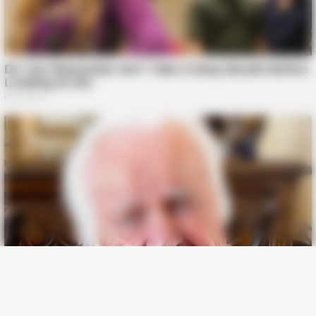
BUZZ DAY
Take A Look At Who Guy Fieri Is Married To
BUZZ DAY