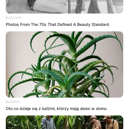
BUZZ DAY
Facebook
Twitter
Google+
Photos From The 70s That Defined A Beauty Standard
Tagi:
Anakonda
Anakonda nowa wersja
Filmy
Ice
Cube
Jack Black
Jennifer Lopez
Paul Rudd
Sony
Tom Gormican
BUZZDAY
Oto co dzieje się z ludźmi, którzy mają aloes w domu