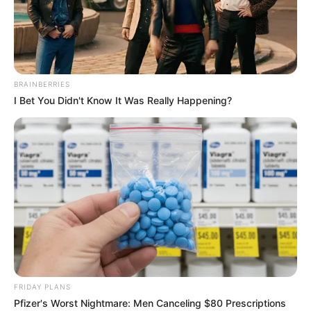
„Anakonda”
, będącego reimaginacją kultowego horroru z
1997 roku.
BRAINBERRIES
I Bet You Didn't Know It Was Really Happening?
FRIDAY PLANS
Pfizer's Worst Nightmare: Men Canceling $80 Prescriptions