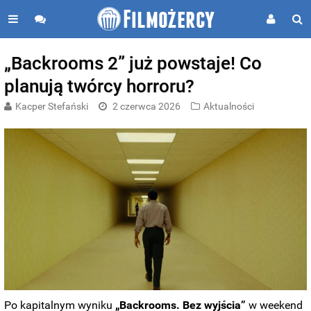
„Backrooms 2” już powstaje! Co
planują twórcy horroru?
Kacper Stefański
2 czerwca 2026
Aktualności
Po kapitalnym wyniku
„Backrooms. Bez wyjścia”
w weekend