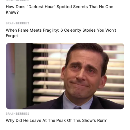
Tagi:
Batman
Batman 2
Clayface
Colin Farrell
DC
How Does "Darkest Hour" Spotted Secrets That No One
Diuna część 3
Filmy
James Gunn
Matt Reeves
Knew?
Robert Pattinson
Supergirl
Superman
The Batman 2
BRAINBERRIES
The Odyssey
Wonder Woman
When Fame Meets Fragility: 6 Celebrity Stories You Won't
Forget
BRAINBERRIES
Why Did He Leave At The Peak Of This Show's Run?