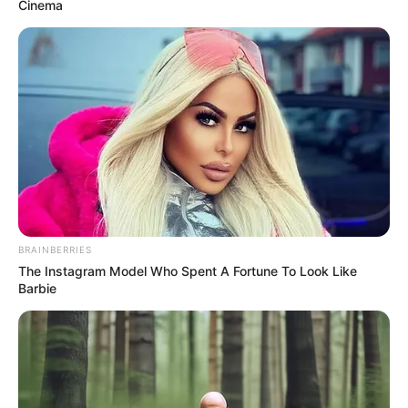
Cinema
W liście do akcjonariuszy, Warner Bros. Discovery szczególnie
zaznaczyło sukces
„Supermana”
Jamesa Gunna, który
zainaugurował nową erę w uniwersum DC na dużym ekranie.
Film „Superman” zarobił już prawie 550 milionów dolarów na
całym świecie, co stanowi dobry prognostyk dla przyszłych
produkcji.
Przedstawiciele firmy podkreślili, że uniwersum
DC jest nie tylko jednym z najcenniejszych atutów Warner
Bros. Discovery
, ale również kluczowym elementem w
rozwoju całej rozrywki. Na horyzoncie czekają kolejne duże
projekty z tej serii, w tym
„Supergirl”,
„Clayface”
, a także
następna odsłona
„Wonder Woman”
.
BRAINBERRIES
The Instagram Model Who Spent A Fortune To Look Like
Barbie