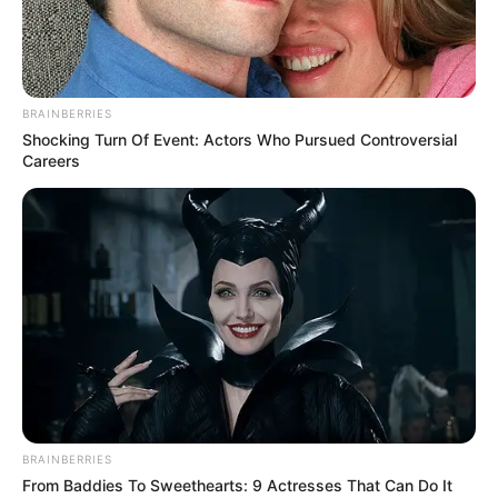
wreszcie odetchnąć z ulgą
. Warner Bros. Discovery ujawniło,
że kontynuacja
„The Batman”
Matta Reevesa
, czyli
„The
Batman Part II”
,
rozpocznie zdjęcia wiosną 2026 roku, a
premiera odbędzie się w październiku 2027 roku.
BRAINBERRIES
Shocking Turn Of Event: Actors Who Pursued Controversial
Careers
BRAINBERRIES
From Baddies To Sweethearts: 9 Actresses That Can Do It