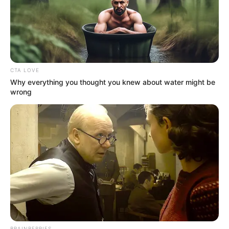
źródło: Variety/zdj. DC
CTA LOVE
Why everything you thought you knew about water might be
wrong
OBSERWUJ NAS W GOOGLE NEWS, BY BYĆ NA
BIEŻĄCO!
Facebook
Twitter
Google+
BRAINBERRIES