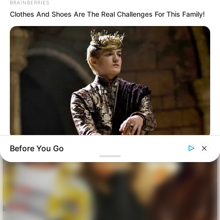
BRAINBERRIES
Clothes And Shoes Are The Real Challenges For This Family!
BRAINBERRIES
Before You Go
Where Are They Now? 9 Ex-Actors Found Unexpected Career
Paths