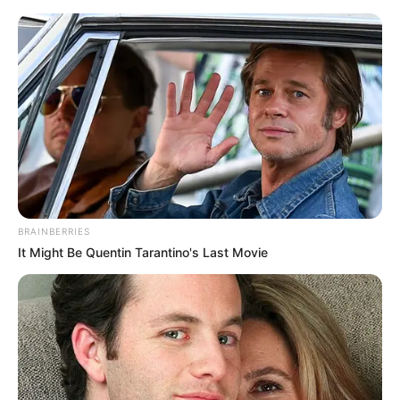
„Batman 2” nareszcie z kluczową
aktualizacją! Co z datą premiery?
Emanuel Bobrowski
8 sierpnia 2025
Aktualności
BRAINBERRIES
It Might Be Quentin Tarantino's Last Movie
Fani
Roberta Pattinsona
jako Mrocznego Rycerza mogą