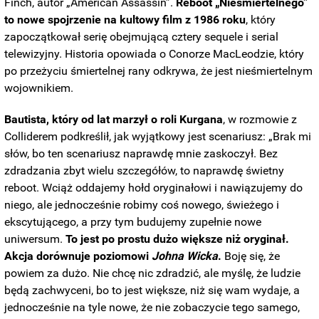
Finch, autor „American Assassin”.
Reboot „Nieśmiertelnego”
to nowe spojrzenie na kultowy film z 1986 roku
, który
zapoczątkował serię obejmującą cztery sequele i serial
telewizyjny. Historia opowiada o Conorze MacLeodzie, który
po przeżyciu śmiertelnej rany odkrywa, że jest nieśmiertelnym
wojownikiem.
Bautista, który od lat marzył o roli Kurgana
, w rozmowie z
Colliderem podkreślił, jak wyjątkowy jest scenariusz: „Brak mi
słów, bo ten scenariusz naprawdę mnie zaskoczył. Bez
zdradzania zbyt wielu szczegółów, to naprawdę świetny
reboot. Wciąż oddajemy hołd oryginałowi i nawiązujemy do
niego, ale jednocześnie robimy coś nowego, świeżego i
ekscytującego, a przy tym budujemy zupełnie nowe
uniwersum.
To jest po prostu dużo większe niż oryginał.
Akcja dorównuje poziomowi
Johna Wicka
.
Boję się, że
powiem za dużo. Nie chcę nic zdradzić, ale myślę, że ludzie
będą zachwyceni, bo to jest większe, niż się wam wydaje, a
jednocześnie na tyle nowe, że nie zobaczycie tego samego,