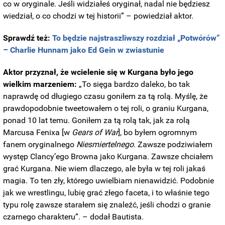
co w oryginale. Jeśli widziałeś oryginał, nadal nie będziesz
wiedział, o co chodzi w tej historii” – powiedział aktor.
Sprawdź też:
To będzie najstraszliwszy rozdział „Potwórów”
– Charlie Hunnam jako Ed Gein w zwiastunie
Aktor przyznał, że wcielenie się w Kurgana było jego
wielkim marzeniem:
„To sięga bardzo daleko, bo tak
naprawdę od długiego czasu goniłem za tą rolą. Myślę, że
prawdopodobnie tweetowałem o tej roli, o graniu Kurgana,
ponad 10 lat temu. Goniłem za tą rolą tak, jak za rolą
Marcusa Fenixa [w
Gears of War
], bo byłem ogromnym
fanem oryginalnego
Niesmiertelnego
. Zawsze podziwiałem
występ Clancy’ego Browna jako Kurgana. Zawsze chciałem
grać Kurgana. Nie wiem dlaczego, ale była w tej roli jakaś
magia. To ten zły, którego uwielbiam nienawidzić. Podobnie
jak we wrestlingu, lubię grać złego faceta, i to właśnie tego
typu rolę zawsze starałem się znaleźć, jeśli chodzi o granie
czarnego charakteru”. – dodał Bautista.