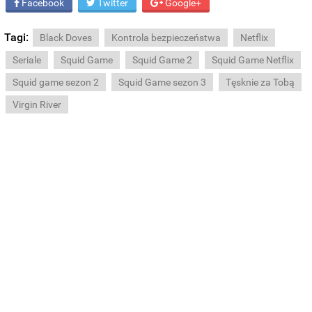
Facebook
Twitter
Google+
Tagi:
Black Doves
Kontrola bezpieczeństwa
Netflix
Seriale
Squid Game
Squid Game 2
Squid Game Netflix
Squid game sezon 2
Squid Game sezon 3
Tęsknie za Tobą
Virgin River