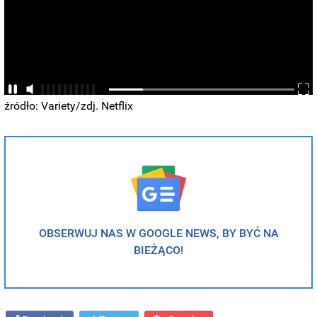
źródło: Variety/zdj. Netflix
OBSERWUJ NAS W GOOGLE NEWS, BY BYĆ NA
BIEŻĄCO!