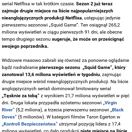
serial Netflixa w tak krótkim czasie.
Sezon 2 już teraz
zajmuje drugie miejsce na liście najpopularniejszych
nieanglojęzycznych produkcji Netflixa
, ustępując jedynie
pierwszemu sezonowi „Squid Game”. Ten osiągnął 265,2
miliona wyświetleń w ciągu pierwszych 91 dni, ale obecne
tempo drugiego sezonu
sugeruje, że może on prześcignąć
swojego poprzednika.
Widzowie masowo zabrali się również za ponowne oglądanie
bądź nadrabianie
pierwszego sezonu
„Squid Game”, który
zanotował 13,6 miliona wyświetleń w tygodniu
, zajmując
drugie miejsce wśród nieanglojęzycznych produkcji. Na liście
anglojęzycznych seriali dominował limitowany serial
„Tęsknie za tobą”
z wynikiem 21,7 miliona wyświetleń w pięć
dni. Druga lokata przypadła szóstemu sezonowi
„Virgin
River”
(5,2 miliona), a trzecia pierwszemu sezonowi
„Black
Doves”
(5 milionów). W kategorii filmów Taron Egerton w
„Kontroli Bezpieczeństwa”
utrzymał pozycję lidera z 17,4
miliona wyświetleń, co dało produkcji
piąte miejsce na liście