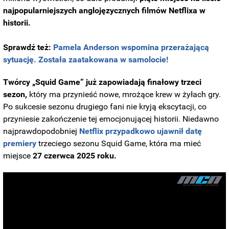
najpopularniejszych anglojęzycznych filmów Netflixa w
historii.
Sprawdź też:
Pamela Anderson wspomina przerażającą
sytuację. Została zaatakowana w samolocie!
Twórcy „Squid Game” już zapowiadają finałowy trzeci
sezon,
który ma przynieść nowe, mrożące krew w żyłach gry.
Po sukcesie sezonu drugiego fani nie kryją ekscytacji, co
przyniesie zakończenie tej emocjonującej historii. Niedawno
najprawdopodobniej
Netflix przypadkowo ujawnił datę
premiery
trzeciego sezonu Squid Game, która ma mieć
miejsce
27 czerwca 2025 roku.