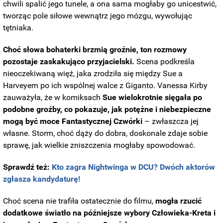
chwili spalić jego tunele, a ona sama mogłaby go unicestwić,
tworząc pole siłowe wewnątrz jego mózgu, wywołując
tętniaka.
Choć słowa bohaterki brzmią groźnie, ton rozmowy
pozostaje zaskakująco przyjacielski.
Scena podkreśla
nieoczekiwaną więź, jaka zrodziła się między Sue a
Harveyem po ich wspólnej walce z Giganto. Vanessa Kirby
zauważyła, że w komiksach
Sue wielokrotnie sięgała po
podobne groźby, co pokazuje, jak potężne i niebezpieczne
mogą być moce Fantastycznej Czwórki
– zwłaszcza jej
własne. Storm, choć dąży do dobra, doskonale zdaje sobie
sprawę, jak wielkie zniszczenia mogłaby spowodować.
Sprawdź też:
Kto zagra Nightwinga w DCU? Dwóch aktorów
zgłasza kandydaturę!
Choć scena nie trafiła ostatecznie do filmu,
mogła rzucić
dodatkowe światło na późniejsze wybory Człowieka-Kreta i