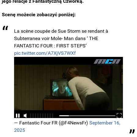
jego relacje z Fantastyczną Czwórką.
Scenę możecie zobaczyć poniżej:
La scène coupée de Sue Storm se rendant à
Subterranea voir Mole- Man dans ‘ THE
FANTASTIC FOUR : FIRST STEPS’
pic.twitter.com/A7XjVS7WXf
— Fantastic Four FR (@F4NewsFr)
September 16,
2025