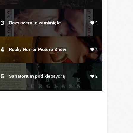
3
Oczy szeroko zamknięte
2
4
Rocky Horror Picture Show
2
5
Sanatorium pod klepsydrą
2