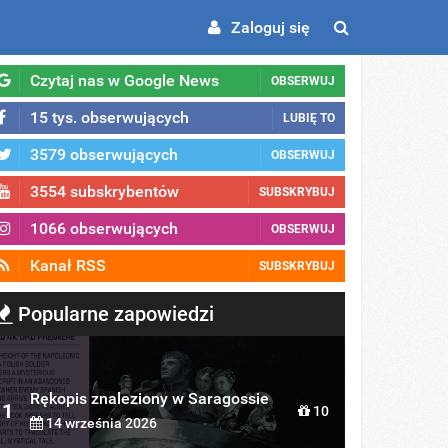
Zaloguj się
Czytaj nas w Google News
OBSERWUJ
15 tys. obserwujących
LUBIĘ TO
3579 obserwujących
OBSERWUJ
3554 subskrybentów
SUBSKRYBUJ
1066 obserwujących
OBSERWUJ
Kanał RSS
SUBSKRYBUJ
Popularne zapowiedzi
Rękopis znaleziony w Saragossie
1
10
14 września 2026