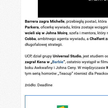
Barrera zagra Michelle
, przebiegłą postać, któ
Parkera
, oficerkę wywiadu, która zostaje wciąg
wcieli się w Johna Moirę
, szefa i mentora, któr
Cobba
, ambitnego agenta wywiadu, a
Chalfant z
długofalowej strategii.
UCP, dział grupy
Universal Studio
, jest studiem 
zagrał Kena w „
Barbie
”
, ostatnio wystąpił w film
boku Awkwafiny i Johna Ceny. W międzyczasie
W
tym serią horrorów „Teacup” również dla Peacko
źródło: Deadline