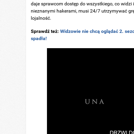
daje sprawcom dostęp do wszystkiego, co widzi 
nieznanymi hakerami, musi 24/7 utrzymywać grę, a
lojalność.
Sprawdź też:
Widzowie nie chcą oglądać 2. sezo
spadła!