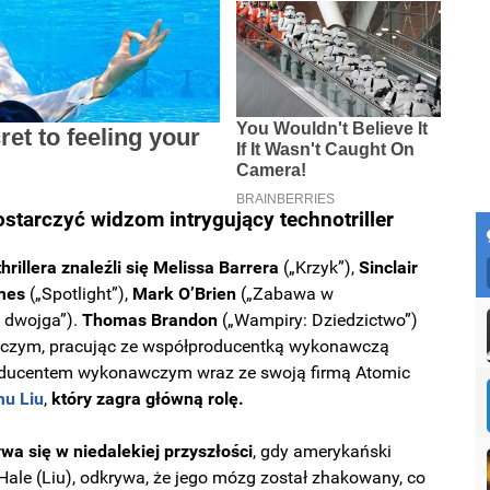
ostarczyć widzom intrygujący technotriller
illera znaleźli się Melissa Barrera
(„Krzyk”),
Sinclair
mes
(„Spotlight”),
Mark O’Brien
(„Zabawa w
a dwojga”).
Thomas Brandon
(„Wampiry: Dziedzictwo”)
awczym, pracując ze współproducentką wykonawczą
oducentem wykonawczym wraz ze swoją firmą Atomic
mu Liu
,
który zagra główną rolę.
wa się w niedalekiej przyszłości
, gdy amerykański
 Hale (Liu), odkrywa, że jego mózg został zhakowany, co