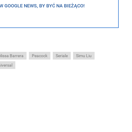
 GOOGLE NEWS, BY BYĆ NA BIEŻĄCO!
lissa Barrera
Peacock
Seriale
Simu Liu
iversal