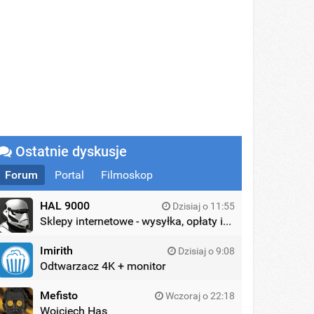
Ostatnie dyskusje
Forum
Portal
Filmoskop
HAL 9000
Dzisiaj o 11:55
Sklepy internetowe - wysyłka, opłaty itd.
Imirith
Dzisiaj o 9:08
Odtwarzacz 4K + monitor
Mefisto
Wczoraj o 22:18
Wojciech Has