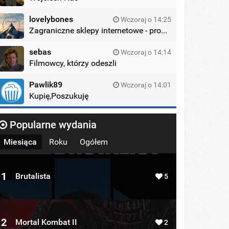
lovelybones
Wczoraj o 14:25
Zagraniczne sklepy internetowe - promocje
sebas
Wczoraj o 14:14
Filmowcy, którzy odeszli
Pawlik89
Wczoraj o 14:01
Kupię,Poszukuję
Popularne wydania
Miesiąca
Roku
Ogółem
1
Brutalista
5
2
Mortal Kombat II
2