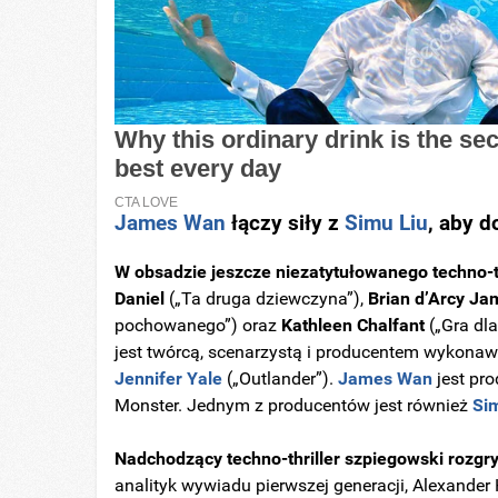
James Wan
łączy siły z
Simu Liu
, aby d
W obsadzie jeszcze niezatytułowanego techno-thr
Daniel
(„Ta druga dziewczyna”),
Brian d’Arcy Ja
pochowanego”) oraz
Kathleen Chalfant
(„Gra dl
jest twórcą, scenarzystą i producentem wykon
Jennifer Yale
(„Outlander”).
James Wan
jest pr
Monster. Jednym z producentów jest również
Si
Nadchodzący techno-thriller szpiegowski rozgry
analityk wywiadu pierwszej generacji, Alexander