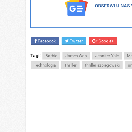
OBSERWUJ NAS W
Facebook
Twitter
Google+
Tagi:
Barbie
James Wan
Jennifer Yale
Me
Technologia
Thriller
thriller szpiegowski
un