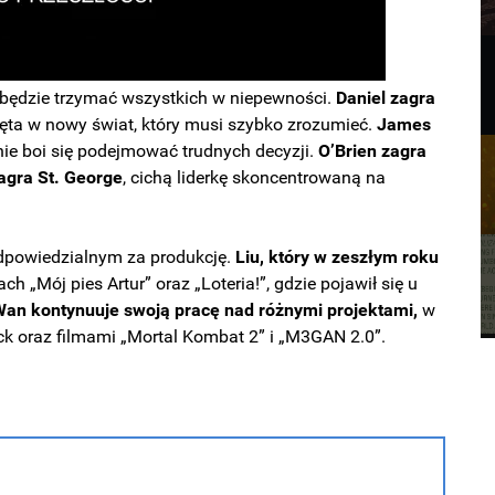
ra będzie trzymać wszystkich w niepewności.
Daniel zagra
nięta w nowy świat, który musi szybko zrozumieć.
James
y nie boi się podejmować trudnych decyzji.
O’Brien zagra
agra St. George
, cichą liderkę skoncentrowaną na
odpowiedzialnym za produkcję.
Liu, który w zeszłym roku
ach „Mój pies Artur” oraz „Loteria!”, gdzie pojawił się u
an kontynuuje swoją pracę nad różnymi projektami,
w
ck oraz filmami „Mortal Kombat 2” i „M3GAN 2.0”.