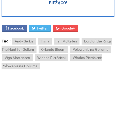
BIEŻĄCO!
Facebook
Twitter
Google+
Tagi:
Andy Serkis
Filmy
Ian McKellen
Lord of the Rings:
The Hunt for Gollum
Orlando Bloom
Polowanie na Golluma
Vigo Mortensen
Władca Pierścieni
Władca Pierścieni:
Polowanie na Golluma