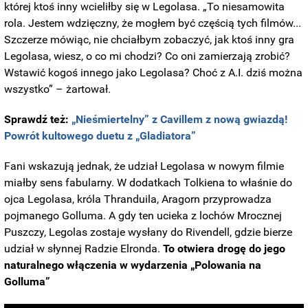
której ktoś inny wcieliłby się w Legolasa. „To niesamowita
rola. Jestem wdzięczny, że mogłem być częścią tych filmów...
Szczerze mówiąc, nie chciałbym zobaczyć, jak ktoś inny gra
Legolasa, wiesz, o co mi chodzi? Co oni zamierzają zrobić?
Wstawić kogoś innego jako Legolasa? Choć z A.I. dziś można
wszystko” – żartował.
Sprawdź też:
„Nieśmiertelny” z Cavillem z nową gwiazdą!
Powrót kultowego duetu z „Gladiatora”
Fani wskazują jednak, że udział Legolasa w nowym filmie
miałby sens fabularny. W dodatkach Tolkiena to właśnie do
ojca Legolasa, króla Thranduila, Aragorn przyprowadza
pojmanego Golluma. A gdy ten ucieka z lochów Mrocznej
Puszczy, Legolas zostaje wysłany do Rivendell, gdzie bierze
udział w słynnej Radzie Elronda.
To otwiera drogę do jego
naturalnego włączenia w wydarzenia „Polowania na
Golluma”