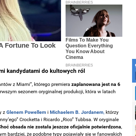
mi kandydatami do kultowych ról
antów z Miami”, którego premiera
zaplanowana jest na
6
erwszym sezonem oryginalnej produkcji, która w latach
y z
Glenem Powellem
i
Michaelem B. Jordanem
,
którzy
nny’ego” Crocketta i Ricardo „Rico” Tubbsa. W oryginale
hoć obsada nie została jeszcze oficjalnie potwierdzona
,
ym bardziej, że podobne typy pojawiały się w fanowskich