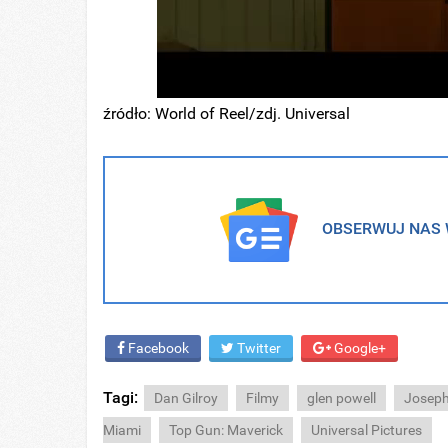
źródło: World of Reel/zdj. Universal
OBSERWUJ NAS W
Facebook
Twitter
Google+
Tagi:
Dan Gilroy
Filmy
glen powell
Joseph
Miami
Top Gun: Maverick
Universal Pictures