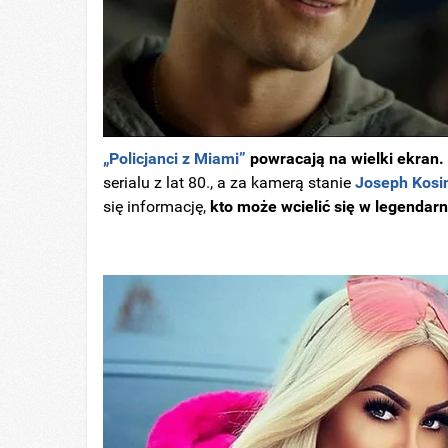
„Policjanci z Miami”
powracają na wielki ekran.
serialu z lat 80., a za kamerą stanie
Joseph Kosi
się informację,
kto może wcielić się w legendar