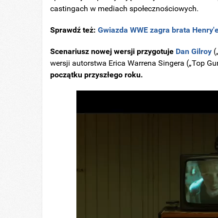
castingach w mediach społecznościowych.
Sprawdź też:
Gwiazda WWE zagra brata Henry'eg
Scenariusz nowej wersji przygotuje
Dan Gilroy
(
wersji autorstwa Erica Warrena Singera („Top Gu
początku przyszłego roku.