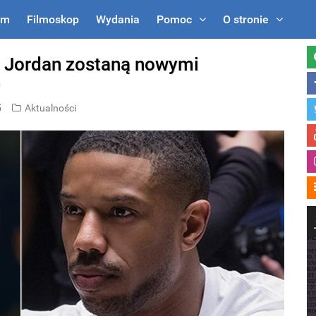
um
Filmoskop
Wydania
Pomoc
O stronie
B. Jordan zostaną nowymi
?
5
Aktualności