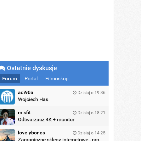
Ostatnie dyskusje
Forum
Portal
Filmoskop
adi90a
Dzisiaj o 19:36
Wojciech Has
misfit
Dzisiaj o 18:21
Odtwarzacz 4K + monitor
lovelybones
Dzisiaj o 14:25
Zagraniczne sklepy internetowe - promocje