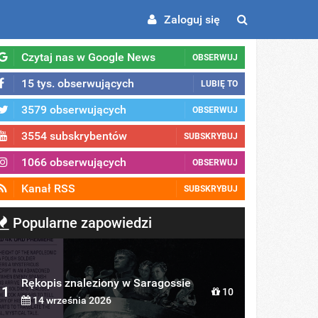
Zaloguj się
Czytaj nas w Google News
OBSERWUJ
15 tys. obserwujących
LUBIĘ TO
3579 obserwujących
OBSERWUJ
3554 subskrybentów
SUBSKRYBUJ
1066 obserwujących
OBSERWUJ
Kanał RSS
SUBSKRYBUJ
Popularne zapowiedzi
Rękopis znaleziony w Saragossie
1
10
14 września 2026