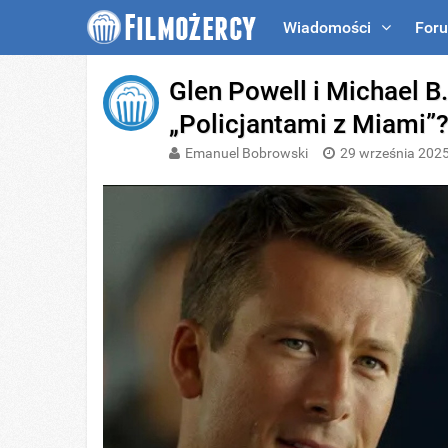
Wiadomości
For
Glen Powell i Michael 
„Policjantami z Miami”
Emanuel Bobrowski
29 września 202