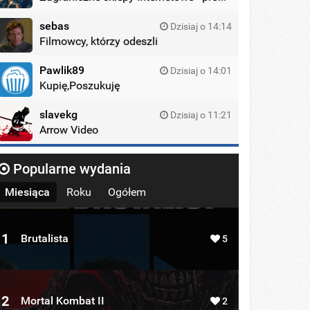
sebas
Dzisiaj o 14:14
Filmowcy, którzy odeszli
Pawlik89
Dzisiaj o 14:01
Kupię,Poszukuję
slavekg
Dzisiaj o 11:21
Arrow Video
Popularne wydania
Miesiąca
Roku
Ogółem
1
Brutalista
5
2
Mortal Kombat II
2