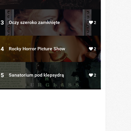
3
Oczy szeroko zamknięte
2
4
Rocky Horror Picture Show
2
5
Sanatorium pod klepsydrą
2