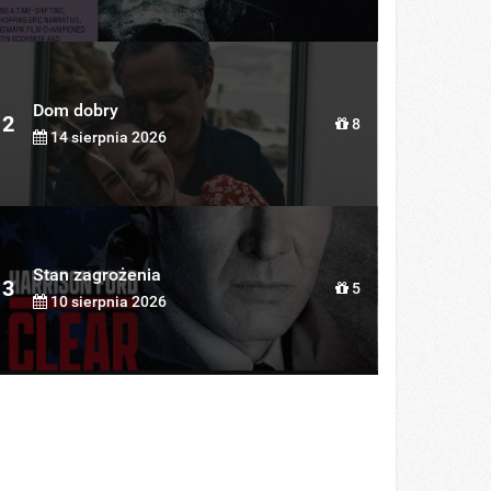
Dom dobry
2
8
14 sierpnia 2026
Stan zagrożenia
3
5
10 sierpnia 2026