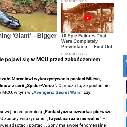
nie pojawi się w MCU przed zakończeniem
azało Marvelowi wykorzystywania postaci Milesa,
lmów z serii
„
Spider-Verse
”
.
Oznacza to, że postać nie
ów MCU, w tym w
„
Avengers: Secret Wars”
czy
asowej przed premierą
„Fantastyczna czwórka: pierwsze
MCU zostały wstrzymane.
„To jest na razie nierealne”
–
mowej adaptacji postaci. „Sony ma swoje fenomenalne