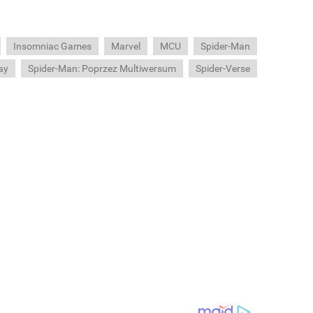
Insomniac Games
Marvel
MCU
Spider-Man
ay
Spider-Man: Poprzez Multiwersum
Spider-Verse