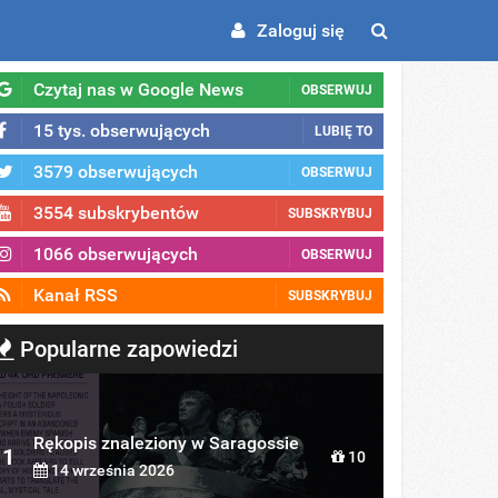
Zaloguj się
Czytaj nas w Google News
OBSERWUJ
15 tys. obserwujących
LUBIĘ TO
3579 obserwujących
OBSERWUJ
3554 subskrybentów
SUBSKRYBUJ
1066 obserwujących
OBSERWUJ
Kanał RSS
SUBSKRYBUJ
Popularne zapowiedzi
Rękopis znaleziony w Saragossie
1
10
14 września 2026