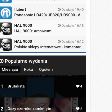
flubert
Dzisiaj o 19:40
Panasonic UB420/UB820/UB9000 - dyskusja
HAL 9000
Dzisiaj o 16:18
HAL 9000: Archiwum
HAL 9000
Dzisiaj o 16:12
Polskie sklepy internetowe - komentarze
Popularne wydania
Miesiąca
Roku
Ogółem
1
Brutalista
4
2
Oczy szeroko zamknięte
2