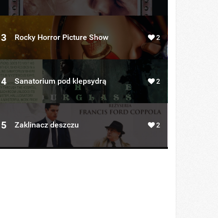
3
Rocky Horror Picture Show
2
4
Sanatorium pod klepsydrą
2
5
Zaklinacz deszczu
2