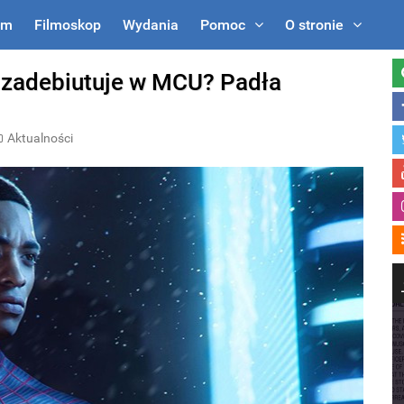
um
Filmoskop
Wydania
Pomoc
O stronie
 zadebiutuje w MCU? Padła
Aktualności