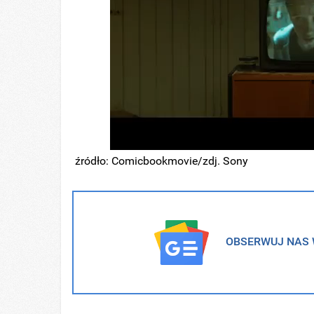
źródło: Comicbookmovie/zdj. Sony
OBSERWUJ NAS W