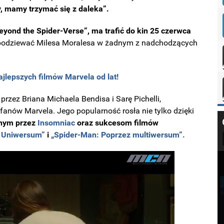
zy, mamy trzymać się z daleka”.
eyond the Spider-Verse”, ma trafić do kin 25 czerwca
 spodziewać Milesa Moralesa w żadnym z nadchodzących
ajlepszych filmów Marvela od lat!
rzez Briana Michaela Bendisa i Sarę Pichelli,
fanów Marvela. Jego popularność rosła nie tylko dzięki
onym przez
Insomniac
oraz sukcesom filmów
 Uniwersum”
i
„Spider-Man: Poprzez multiwersum”.