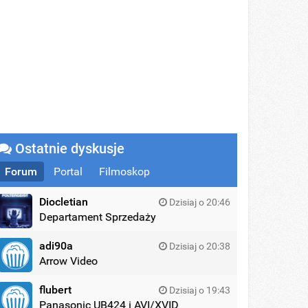
Ostatnie dyskusje
Forum
Portal
Filmoskop
Diocletian
Dzisiaj o 20:46
Departament Sprzedaży
adi90a
Dzisiaj o 20:38
Arrow Video
flubert
Dzisiaj o 19:43
Panasonic UB424 i AVI/XVID