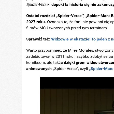
Spider-Verse
i
dopóki ta historia się nie zakońc
Ostatni rozdział
„
Spider-Verse
”
, „Spider-Man: B
2027 roku.
Oznacza to, że fani nie powinni się
filmów MCU tworzonych przed tym terminem.
Sprawdź też:
Widzowie w ekstazie! To jeden z n
Warto przypomnieć, że Miles Morales, stworzony p
zadebiutował w 2011 roku i szybko zdobył serca 
komiksom, ale także
dzięki grom wideo stworz
animowanych
„Spider-Verse”, czyli
„Spider-Man: