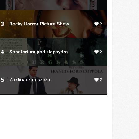
3
Rocky Horror Picture Show
2
4
Sanatorium pod klepsydrą
2
5
Zaklinacz deszczu
2