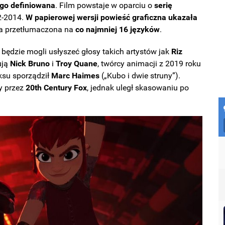
ogo definiowana
. Film powstaje w oparciu o
serię
2-2014.
W papierowej wersji powieść graficzna ukazała
ała przetłumaczona na
co najmniej 16 języków
.
będzie mogli usłyszeć głosy takich artystów jak
Riz
ują
Nick Bruno
i
Troy Quane
, twórcy animacji z 2019 roku
ksu sporządził
Marc Haimes
(„Kubo i dwie struny”).
ny przez
20th Century Fox
, jednak uległ skasowaniu po