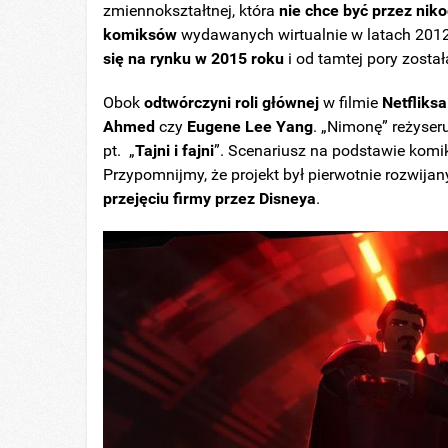
zmiennokształtnej, która
nie chce być przez nik
komiksów
wydawanych wirtualnie w latach 201
się na rynku w 2015 roku
i od tamtej pory zost
Obok
odtwórczyni roli głównej
w filmie
Netfliksa
Ahmed
czy
Eugene Lee Yang
. „Nimonę” reżyser
pt. „
Tajni i fajni
”. Scenariusz na podstawie komi
Przypomnijmy, że projekt był pierwotnie rozwija
przejęciu firmy przez Disneya
.