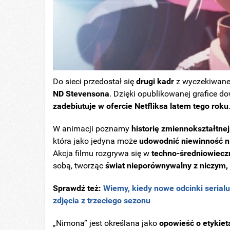
Do sieci przedostał się
drugi kadr
z wyczekiwan
ND Stevensona
. Dzięki opublikowanej grafice d
zadebiutuje w ofercie Netfliksa latem tego roku
W animacji poznamy
historię zmiennokształtne
która jako jedyna może
udowodnić niewinność ni
Akcja filmu rozgrywa się w
techno-średniowieczn
sobą, tworząc
świat nieporównywalny z niczym, 
Sprawdź też:
Wiemy, kiedy nowe odcinki serialu
zdjęcia z trzeciego sezonu
„Nimona” jest określana jako
opowieść o etykiet