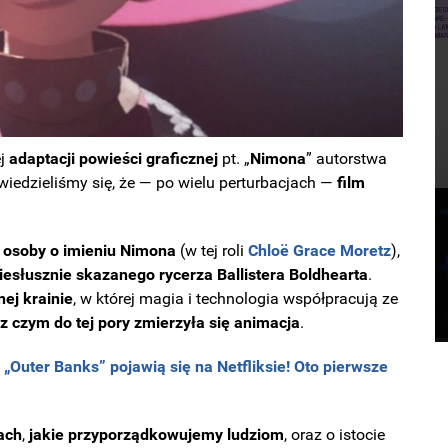
ej
adaptacji powieści graficznej
pt. „
Nimona
” autorstwa
owiedzieliśmy się, że — po wielu perturbacjach —
film
.
j osoby o imieniu Nimona
(w tej roli
Chloë Grace Moretz
),
esłusznie skazanego rycerza Ballistera Boldhearta
.
ej krainie
, w której magia i technologia współpracują ze
z czym do tej pory zmierzyła się animacja
.
 „Outer Banks” pojawią się na Netfliksie! Oto pierwsze
ach
,
jakie przyporządkowujemy ludziom
, oraz o istocie