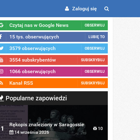
Zaloguj się
Czytaj nas w Google News
OBSERWUJ
15 tys. obserwujących
LUBIĘ TO
3579 obserwujących
OBSERWUJ
3554 subskrybentów
SUBSKRYBUJ
1066 obserwujących
OBSERWUJ
Kanał RSS
SUBSKRYBUJ
Popularne zapowiedzi
Rękopis znaleziony w Saragossie
1
10
14 września 2026