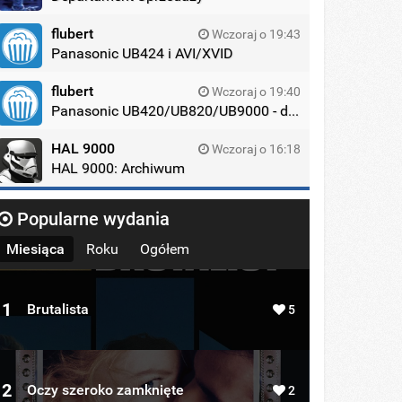
flubert
Wczoraj o 19:43
Panasonic UB424 i AVI/XVID
flubert
Wczoraj o 19:40
Panasonic UB420/UB820/UB9000 - dyskusja
HAL 9000
Wczoraj o 16:18
HAL 9000: Archiwum
Popularne wydania
Miesiąca
Roku
Ogółem
1
Brutalista
5
2
Oczy szeroko zamknięte
2