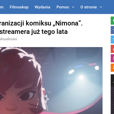
um
Filmoskop
Wydania
Pomoc
O stronie
ranizacji komiksu „Nimona”.
streamera już tego lata
Aktualności