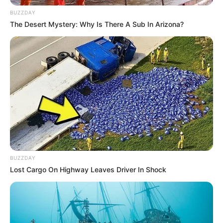
BUZZDAY
The Desert Mystery: Why Is There A Sub In Arizona?
OBSERWUJ NAS W GOOGLE NEWS, BY BYĆ NA
BIEŻĄCO!
Facebook
Twitter
Google+
Tagi:
Film dokumentalny
Netflix
Neymar
Neymar
Netflix
Neymar serial
Neymar: The Perfect Chaos
piłka
nożna
serial dokumentalny
serial o Neymarze
Serial o
BUZZDAY
Neymarze Netflix
serial piłka nożna
Seriale
Lost Cargo On Highway Leaves Driver In Shock