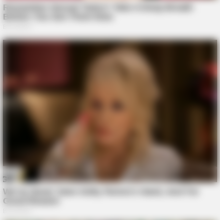
BRAINBERRIES
6 Best '90s Action Movies To Watch Today
BRAINBERRIES
Unleashing Her Passion: Demi Moore's 8 Sultriest Movie
Roles!
BRAINBERRIES
The Insane True Stories Behind Cameron's Biggest Films