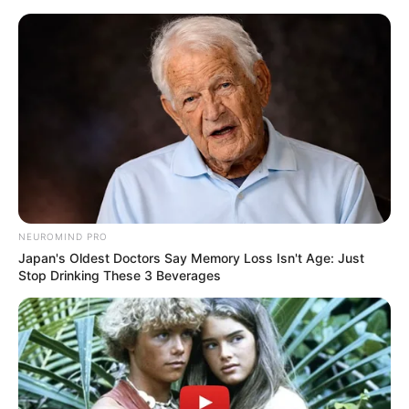
Neymar bohaterem serialu Netfliksa.
Oto zapowiedź dokumentu „Neymar:
The Perfect Chaos”
Karol Urbański
14 grudnia 2021
Aktualności
NEUROMIND PRO
Japan's Oldest Doctors Say Memory Loss Isn't Age: Just
Stop Drinking These 3 Beverages