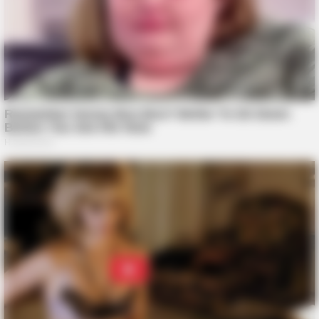
Now
BRAINBERRIES
From Baddies To Sweethearts: These 9 Actresses Can Do It
All