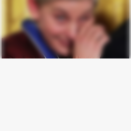
BRAINBERRIES
The 90s Was A Fantastic Decade For Fans Of Action Movies
BRAINBERRIES
This Movie Is The Main Reason Ukraine Has Not Lost To
Russia