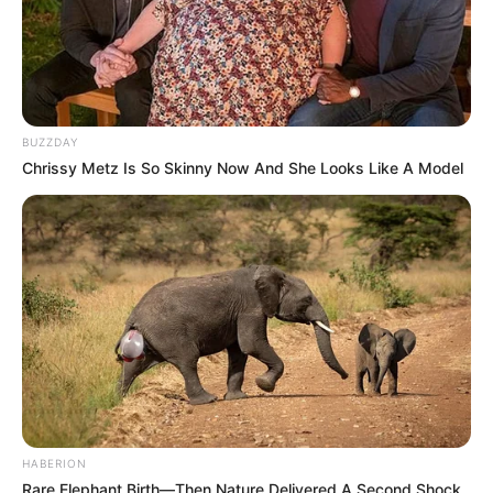
BUZZDAY
Chrissy Metz Is So Skinny Now And She Looks Like A Model
HABERION
Rare Elephant Birth—Then Nature Delivered A Second Shock