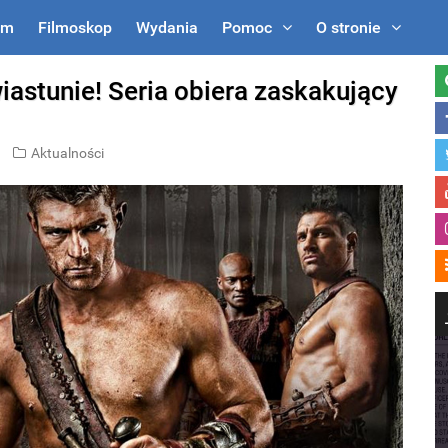
um
Filmoskop
Wydania
Pomoc
O stronie
astunie! Seria obiera zaskakujący
Aktualności