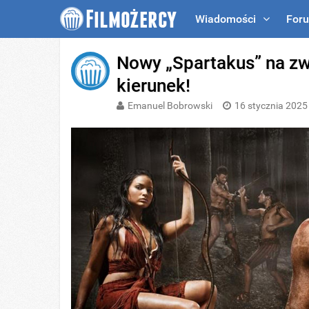
Wiadomości
For
Nowy „Spartakus” na zwi
kierunek!
Emanuel Bobrowski
16 stycznia 2025