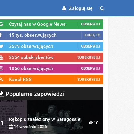
Zaloguj się
Czytaj nas w Google News
OBSERWUJ
15 tys. obserwujących
LUBIĘ TO
3579 obserwujących
OBSERWUJ
3554 subskrybentów
SUBSKRYBUJ
1066 obserwujących
OBSERWUJ
Kanał RSS
SUBSKRYBUJ
Popularne zapowiedzi
Rękopis znaleziony w Saragossie
1
10
14 września 2026