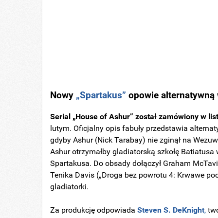
Nowy
„Spartakus”
opowie alternatywną w
Serial „House of Ashur” został zamówiony w li
lutym. Oficjalny opis fabuły przedstawia alterna
gdyby Ashur (Nick Tarabay) nie zginął na Wezuwi
Ashur otrzymałby gladiatorską szkołę Batiatusa
Spartakusa. Do obsady dołączył Graham McTavish 
Tenika Davis („Droga bez powrotu 4: Krwawe począt
gladiatorki.
Za produkcję odpowiada
Steven S. DeKnight
,
twó