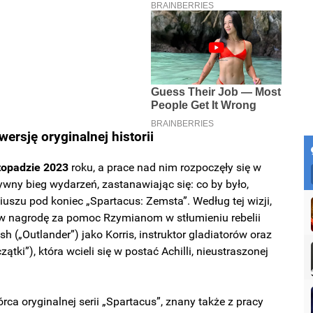
ersję oryginalnej historii
stopadzie 2023
roku, a prace nad nim rozpoczęły się w
tywny bieg wydarzeń, zastanawiając się: co by było,
uszu pod koniec „Spartacus: Zemsta”. Według tej wizji,
 w nagrodę za pomoc Rzymianom w stłumieniu rebelii
(„Outlander”) jako Korris, instruktor gladiatorów oraz
ki”), która wcieli się w postać Achilli, nieustraszonej
rca oryginalnej serii „Spartacus”, znany także z pracy