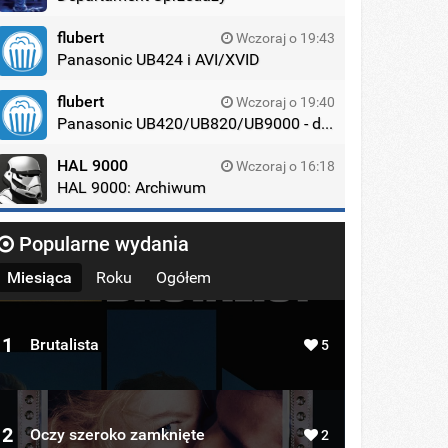
flubert
Wczoraj o 19:43
Panasonic UB424 i AVI/XVID
flubert
Wczoraj o 19:40
Panasonic UB420/UB820/UB9000 - dyskusja
HAL 9000
Wczoraj o 16:18
HAL 9000: Archiwum
Popularne wydania
Miesiąca
Roku
Ogółem
1
Brutalista
5
2
Oczy szeroko zamknięte
2