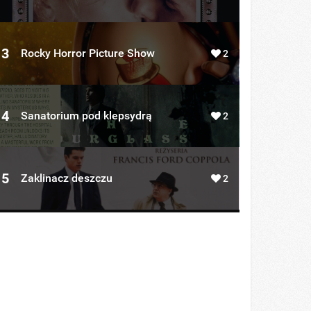
3
Rocky Horror Picture Show
2
4
Sanatorium pod klepsydrą
2
5
Zaklinacz deszczu
2