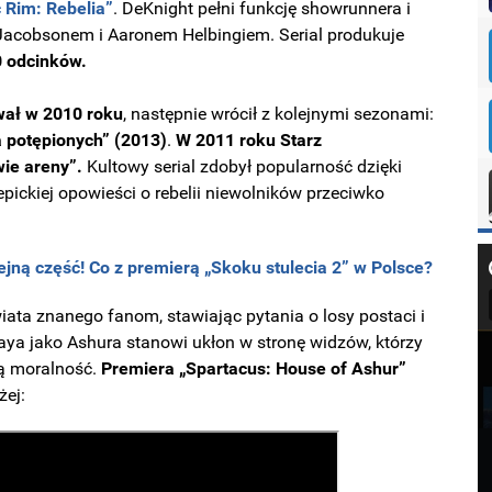
c Rim: Rebelia”
. DeKnight pełni funkcję showrunnera i
Jacobsonem i Aaronem Helbingiem. Serial produkuje
0 odcinków.
ał w 2010 roku
, następnie wrócił z kolejnymi sezonami:
 potępionych” (2013)
.
W 2011 roku Starz
ie areny”.
Kultowy serial zdobył popularność dzięki
pickiej opowieści o rebelii niewolników przeciwko
jną część! Co z premierą „Skoku stulecia 2” w Polsce?
ata znanego fanom, stawiając pytania o losy postaci i
baya jako Ashura stanowi ukłon w stronę widzów, którzy
ną moralność.
Premiera „Spartacus: House of Ashur”
żej: