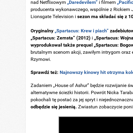
nad Netflixowym
„Daredevilem”
i filmem
„Pacifi
producenta wykonawczego, wspólnie z Rickiem 
Lionsgate Television i
sezon ma składać się z 1
Oryginalny
„Spartacus: Krew i piach”
zadebiutow
„Spartacus: Zemsta” (2012)
i
„Spartacus: Wojna
wyprodukował także prequel „Spartacus: Bogow
brutalnym scenom akcji, zawiłym intrygom oraz e
Rzymowi.
Sprawdź też:
Najnowszy kinowy hit otrzyma kole
Zadaniem „House of Ashur” będzie rozwijanie świ
alternatywne ścieżki historii. Powrót Nicka Tara
pokochali tę postać za jej spryt i niejednoznacz
odbędzie się jesienią.
Zwiastun zobaczycie poni