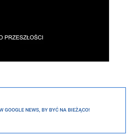
 GOOGLE NEWS, BY BYĆ NA BIEŻĄCO!