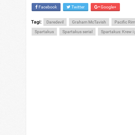
Facebook
Twitter
Google+
Tagi:
Daredevil
Graham McTavish
Pacific Rim
Spartakus
Spartakus serial
Spartakus: Krew i