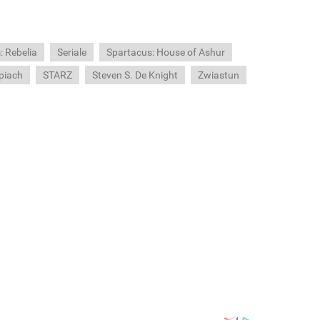
: Rebelia
Seriale
Spartacus: House of Ashur
 piach
STARZ
Steven S. De Knight
Zwiastun