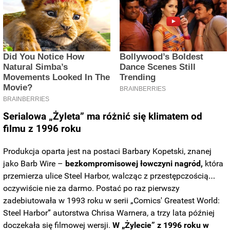
Serialowa
„Żyleta”
ma różnić się klimatem od
filmu z 1996 roku
Produkcja oparta jest na postaci Barbary Kopetski, znanej
jako Barb Wire –
bezkompromisowej łowczyni nagród,
która
przemierza ulice Steel Harbor, walcząc z przestępczością…
oczywiście nie za darmo. Postać po raz pierwszy
zadebiutowała w 1993 roku w serii „Comics' Greatest World:
Steel Harbor” autorstwa Chrisa Warnera, a trzy lata później
doczekała się filmowej wersji.
W „Żylecie” z 1996 roku w