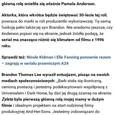
główną rolę wcieliła się właśnie Pamela Anderson.
Aktorka, która wkrótce będzie świętować 30-lecie tej roli
,
powraca do marki w roli producentki wykonawczej. Tę samą
funkcję pełni także jej syn Brandon. Nie wiadomo jeszcze, czy
Anderson pojawi się na ekranie, jednak źródła podają, że
serial ma znacząco różnić się klimatem od filmu z 1996
roku.
Sprawdź też:
Nicole Kidman i Elle Fanning ponownie razem
– zagrają w serialu prawniczym A24
Brandon Thomas Lee wyraził entuzjazm, pisząc na swoich
mediach społecznościowych
: „Barb stała się ikoniczną,
cenioną postacią i jesteśmy podekscytowani współpracą z
Universalem i Dark Horse, by dać jej drugą szansę na ekranie.
Żyleta
była pierwszą główną rolą mojej mamy w dużym
filmie
i idealnym projektem na start rodzinnej firmy
produkcyjnej And-Her-Sons. Jesteśmy zobowiązani do