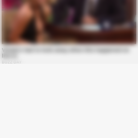
BUZZ DAY
Remember Duane? Better To Sit Down Before You See Him
Now