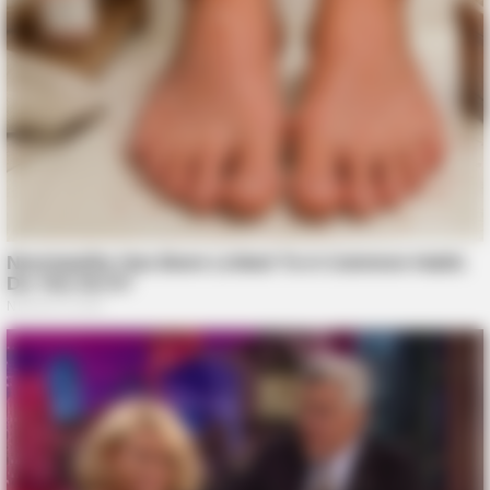
BUZZ DAY
10+ Celebrities Who Are Gay And You Probably Didn't Know
HABERION
Rare Elephant Birth—Then Nature Delivered A Second Shock