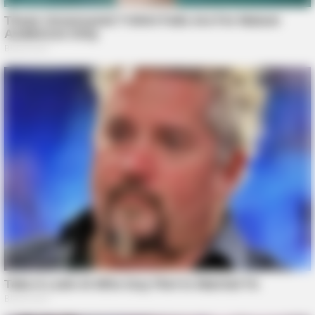
BUZZ DAY
Ellen DeGeneres Confirms Her New Partner
NERVE FLOW
Neuropathy Has Been Linked To A Common Habit. Do You Do
It?