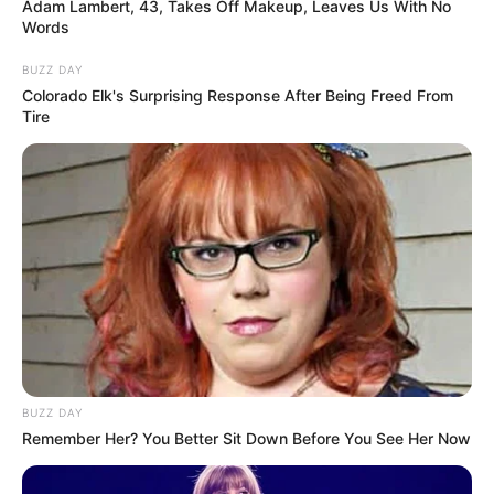
Adam Lambert, 43, Takes Off Makeup, Leaves Us With No
Words
BUZZ DAY
Colorado Elk's Surprising Response After Being Freed From
Tire
Zdj. Kino Świat
OBSERWUJ NAS W GOOGLE NEWS, BY BYĆ NA
BIEŻĄCO!
BUZZ DAY
Remember Her? You Better Sit Down Before You See Her Now
Facebook
Twitter
Google+