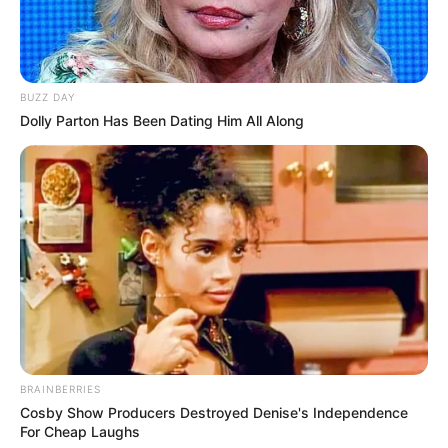
BUZZ DAY
Dolly Parton Has Been Dating Him All Along
BRAINBERRIES
Cosby Show Producers Destroyed Denise's Independence
For Cheap Laughs