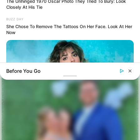
The Unhinged 1970 Oscar Photo They Tried To Bury: Look
Closely At His Tie
BUZZ DAY
She Chose To Remove The Tattoos On Her Face. Look At Her
Now
Before You Go
HERBEAUTY
10 Famous 80s TV Beauties Who Quietly Vanished—Look At
#4 Today