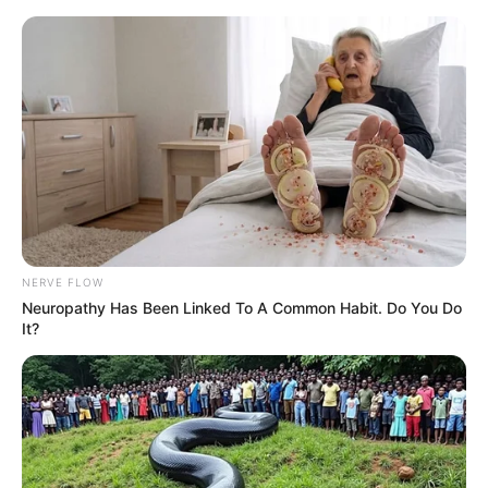
Patryk Vega przedstawia film
„Miłość, sex & pandemia” w nowym
zwiastunie bez cenzury
Karol Urbański
17 stycznia 2022
Aktualności
NERVE FLOW
Neuropathy Has Been Linked To A Common Habit. Do You Do
It?