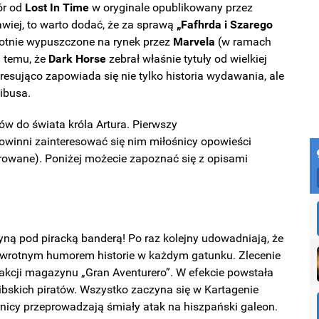
ór od
Lost In Time
w oryginale opublikowany przez
kawiej, to warto dodać, że za sprawą
„Fafhrda i Szarego
otnie wypuszczone na rynek przez
Marvela
(w ramach
i temu, że
Dark Horse
zebrał właśnie tytuły od wielkiej
esująco zapowiada się nie tylko historia wydawania, ale
nibusa.
ów do świata króla Artura. Pierwszy
powinni zainteresować się nim miłośnicy opowieści
ustrowane). Poniżej możecie zapoznać się z opisami
yną pod piracką banderą! Po raz kolejny udowadniają, że
ewrotnym humorem historie w każdym gatunku. Zlecenie
akcji magazynu „Gran Aventurero”. W efekcie powstała
ibskich piratów. Wszystko zaczyna się w Kartagenie
urnicy przeprowadzają śmiały atak na hiszpański galeon.