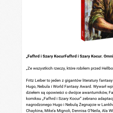
„Fafhrd i Szary KocurFafhrd i Szary Kocur. Omn
„Ze wszystkich rzeczy, które robiłem przed Hellbo
Fritz Leiber to jeden z gigantów literatury fantas
Hugo, Nebula i World Fantasy Award. Wywarł wpł
dziełem są opowieści o dwójce awanturników, F
komiksu „Fafhrd i Szary Kocur” zebrano adaptac
nagrodzonego Hugo i Nebulą Żegnajcie w Lank
Chaykina, Mike’a Mignoli, Dennisa O’Neila, Ala 