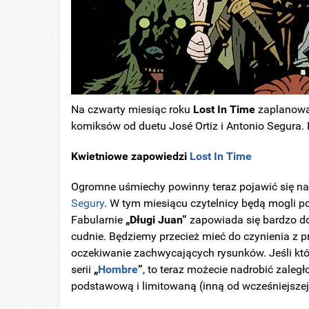
Na czwarty miesiąc roku
Lost In Time
zaplanował
komiksów od duetu José Ortiz i Antonio Segura.
Kwietniowe zapowiedzi
Lost In Time
Ogromne uśmiechy powinny teraz pojawić się n
Segury
. W tym miesiącu czytelnicy będą mogli p
Fabularnie
„Długi Juan”
zapowiada się bardzo d
cudnie. Będziemy przecież mieć do czynienia z p
oczekiwanie zachwycających rysunków. Jeśli któ
serii
„
Hombre
”
, to teraz możecie nadrobić zaleg
podstawową i limitowaną (inną od wcześniejsze