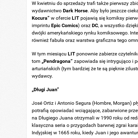
W kwietniu do sprzedaży trafi także pierwszy zbi
wydawnictwo
Dark Horse
. Aby było jeszcze cie
Kocura”
w ofercie
LIT
pojawią się komiksy pierw
imprintu
Epic Comics
) oraz
DC
, a wszystko dzięk
dwójki amerykańskiego rynku komiksowego. Inter
również fabuła oraz warstwa graficzna tego om
W tym miesiącu
LIT
ponownie zabierze czytelnik
tom
„Pendragona”
zapowiada się intrygująco i 
arturiańskich (tym bardziej że te są pięknie zil
wydawcy.
„Długi Juan”
José Ortiz i Antonio Segura (Hombre, Morgan) pł
potrafią opowiadać wciągające, zabarwione prz
na Długiego Juana otrzymali w 1990 roku od red
klasyczna seria o przygodach barwnej zgrai kara
Indyjskiej w 1665 roku, kiedy Juan i jego awant