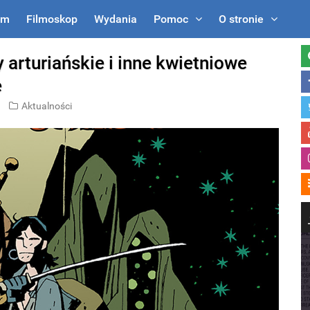
um
Filmoskop
Wydania
Pomoc
O stronie
 arturiańskie i inne kwietniowe
e
Aktualności