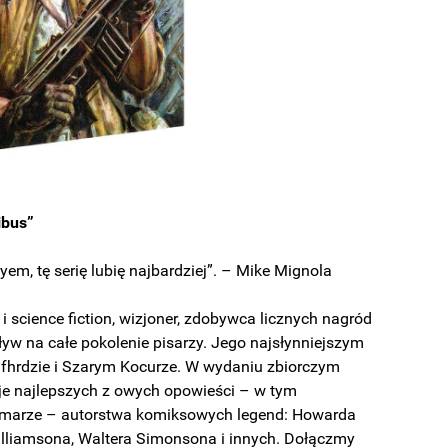
ibus”
yem, tę serię lubię najbardziej”. – Mike Mignola
y i science fiction, wizjoner, zdobywca licznych nagród
yw na całe pokolenie pisarzy. Jego najsłynniejszym
afhrdzie i Szarym Kocurze. W wydaniu zbiorczym
je najlepszych z owych opowieści – w tym
hmarze – autorstwa komiksowych legend: Howarda
Williamsona, Waltera Simonsona i innych. Dołączmy