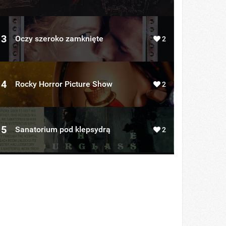
3
Oczy szeroko zamknięte
2
4
Rocky Horror Picture Show
2
5
Sanatorium pod klepsydrą
2