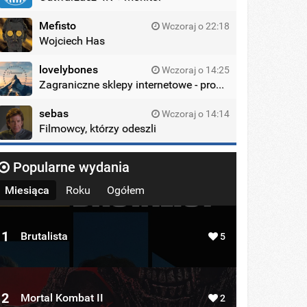
Mefisto
Wczoraj o 22:18
Wojciech Has
lovelybones
Wczoraj o 14:25
Zagraniczne sklepy internetowe - promocje
sebas
Wczoraj o 14:14
Filmowcy, którzy odeszli
Popularne wydania
Miesiąca
Roku
Ogółem
1
Brutalista
5
2
Mortal Kombat II
2