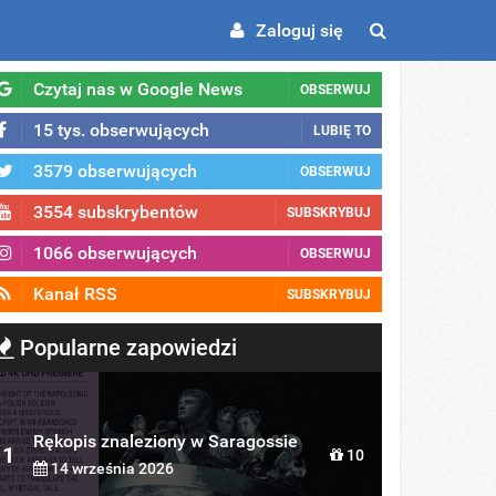
Zaloguj się
Czytaj nas w Google News
OBSERWUJ
15 tys. obserwujących
LUBIĘ TO
3579 obserwujących
OBSERWUJ
3554 subskrybentów
SUBSKRYBUJ
1066 obserwujących
OBSERWUJ
Kanał RSS
SUBSKRYBUJ
Popularne zapowiedzi
Rękopis znaleziony w Saragossie
1
10
14 września 2026