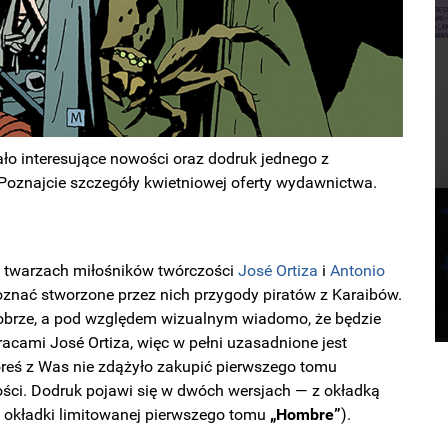
o interesujące nowości oraz dodruk jednego z
 Poznajcie szczegóły kwietniowej oferty wydawnictwa.
a twarzach miłośników twórczości
José Ortiza
i
Antonio
oznać stworzone przez nich przygody piratów z Karaibów.
obrze, a pod względem wizualnym wiadomo, że będzie
racami José Ortiza, więc w pełni uzasadnione jest
reś z Was nie zdążyło zakupić pierwszego tomu
łości. Dodruk pojawi się w dwóch wersjach — z okładką
j okładki limitowanej pierwszego tomu
„Hombre”
).