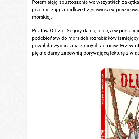
Potem sieją spustoszenie we wszystkich zakątk
przemierzają zdradliwe trzęsawiska w poszukiwa
morskiej.
Piratów Ortiza i Segury da się lubić, a w postac
podobieństw do morskich rozrabiaków istniejącyc
powołała wyobraźnia znanych autorów. Przewrotn
piękne damy zapewnią porywającą lekturę z wiatr