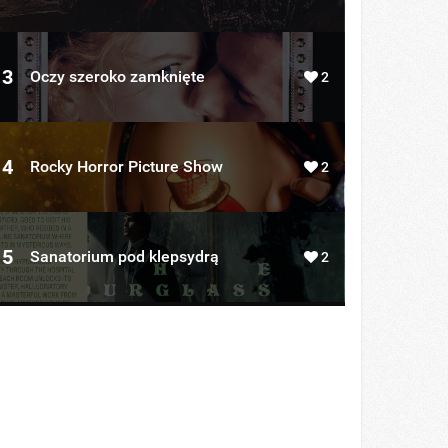
3
Oczy szeroko zamknięte
2
4
Rocky Horror Picture Show
2
5
Sanatorium pod klepsydrą
2