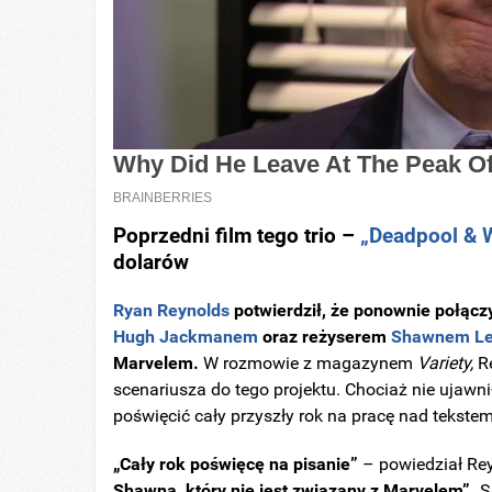
Poprzedni film tego trio –
„Deadpool & 
dolarów
Ryan Reynolds
potwierdził, że ponownie połącz
Hugh Jackmanem
oraz reżyserem
Shawnem L
Marvelem.
W rozmowie z magazynem
Variety,
Re
scenariusza do tego projektu. Chociaż nie ujawni
poświęcić cały przyszły rok na pracę nad tekste
„Cały rok poświęcę na pisanie”
– powiedział Re
Shawna, który nie jest związany z Marvelem”.
S