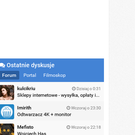
Ostatnie dyskusje
Forum
Portal
Filmoskop
kulcikriu
Dzisiaj o 0:31
Sklepy internetowe - wysyłka, opłaty itd.
Imirith
Wczoraj o 23:30
Odtwarzacz 4K + monitor
Mefisto
Wczoraj o 22:18
Wojciech Has