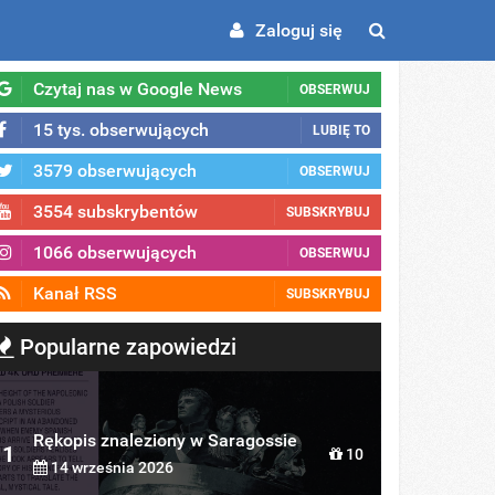
Zaloguj się
Czytaj nas w Google News
OBSERWUJ
15 tys. obserwujących
LUBIĘ TO
3579 obserwujących
OBSERWUJ
3554 subskrybentów
SUBSKRYBUJ
1066 obserwujących
OBSERWUJ
Kanał RSS
SUBSKRYBUJ
Popularne zapowiedzi
Rękopis znaleziony w Saragossie
1
10
14 września 2026