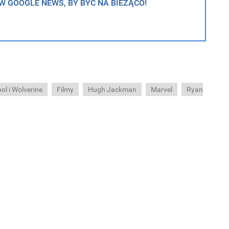
 GOOGLE NEWS, BY BYĆ NA BIEŻĄCO!
ol i Wolverine
Filmy
Hugh Jackman
Marvel
Ryan