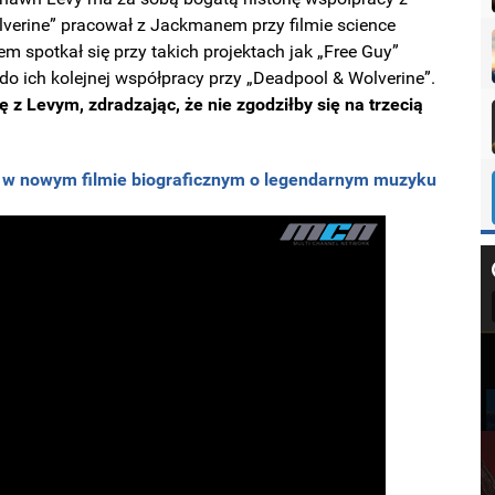
verine” pracował z Jackmanem przy filmie science
sem spotkał się przy takich projektach jak „Free Guy”
do ich kolejnej współpracy przy „Deadpool & Wolverine”.
 z Levym, zdradzając, że nie zgodziłby się na trzecią
n w nowym filmie biograficznym o legendarnym muzyku