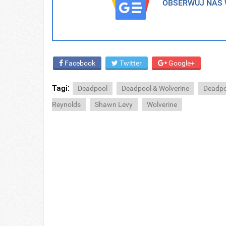
OBSERWUJ NAS W
Facebook
Twitter
Google+
Tagi:
Deadpool
Deadpool & Wolverine
Deadpo
Reynolds
Shawn Levy
Wolverine