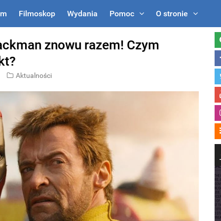
um
Filmoskop
Wydania
Pomoc
O stronie
Jackman znowu razem! Czym
kt?
Aktualności