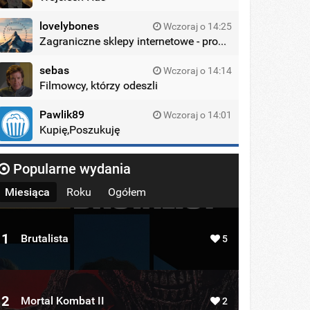
lovelybones
Wczoraj o 14:25
Zagraniczne sklepy internetowe - promocje
sebas
Wczoraj o 14:14
Filmowcy, którzy odeszli
Pawlik89
Wczoraj o 14:01
Kupię,Poszukuję
Popularne wydania
Miesiąca
Roku
Ogółem
1
Brutalista
5
2
Mortal Kombat II
2