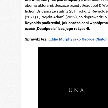
oboma aktorami. Jeszcze przed „Deadpool & Wol
fiction „Giganci ze stali” z 2011 roku. Z Reynold
(2021) i „Projekt Adam” (2022), co doprowadziło 
Reynolds podkreślał, jak bardzo ceni współpracę
część „Deadpoola” bez jego reżyserii.
Sprawdź też:
Eddie Murphy jako George Clinto