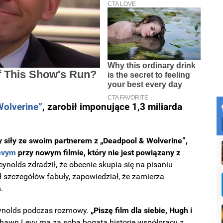
Wolverine”
, zarobił imponujące 1,3 miliarda
y siły ze swoim partnerem z „Deadpool & Wolverine”,
evym
przy nowym filmie, który nie jest powiązany z
ynolds zdradził, że obecnie skupia się na pisaniu
ł szczegółów fabuły, zapowiedział, że zamierza
m.
ynolds podczas rozmowy.
„Piszę film dla siebie, Hugh i
hawn Levy ma za sobą bogatą historię współpracy z