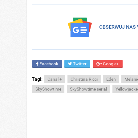
OBSERWUJ NAS W
Facebook
Twitter
Google+
Tagi:
Canal +
Christina Ricci
Eden
Melani
SkyShowtime
SkyShowtime serial
Yellowjacke