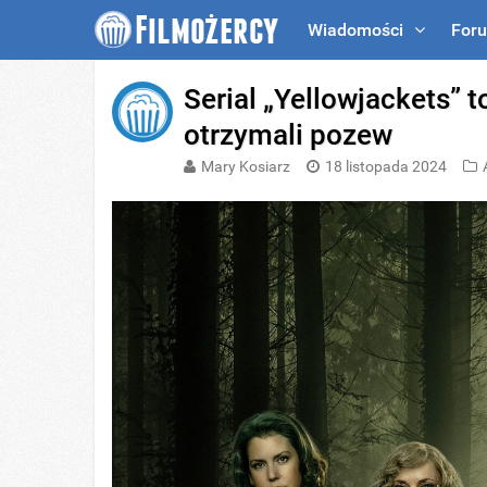
Wiadomości
For
Serial „Yellowjackets” t
otrzymali pozew
Mary Kosiarz
18 listopada 2024