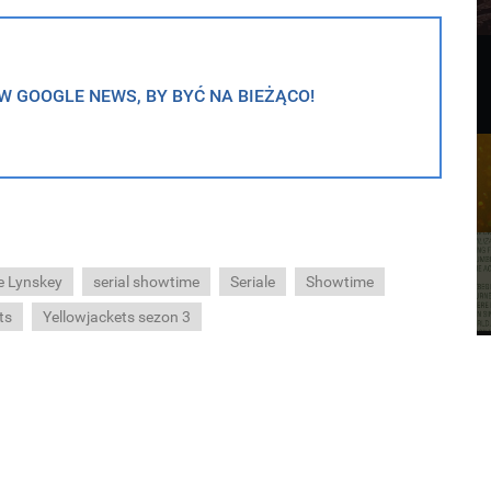
 GOOGLE NEWS, BY BYĆ NA BIEŻĄCO!
e Lynskey
serial showtime
Seriale
Showtime
ts
Yellowjackets sezon 3