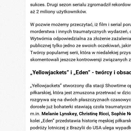
sukces. Drugi sezon serialu zgromadził rekordow
aż 2 miliony użytkowników.
W pozwie możemy przeczytać, iż film i serial po
morderstwa i innych traumatycznych wydarzeń, o
Wytwórnia odpowiedzialna za złożenie zażalenia
publicznej tylko jedno ze swoich oczekiwań, jaki
Twórcy popularnej serii, która w niedalekiej przy
skomentowali jeszcze kontrowersji związanych 
„Yellowjackets” i „Eden” - twórcy i obs
„Yellowjackets” stworzony dla stacji Showtime 
piłkarskiej, która jest zmuszona przetrwać w dz
rozgrywa się na dwóch płaszczyznach czasowych 
dorosłe już bohaterki stawiają czoła traumatyc
m.in.
Melanie Lynskey, Christinę Ricci,
Sophie Né
kolei „Eden” przedstawia historię męskiej piłkar
podróży lotniczej z Brazylii do USA ulega wypadko