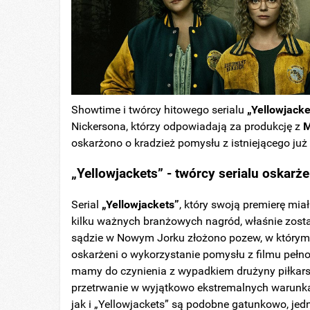
Showtime i twórcy hitowego serialu
„Yellowjacke
Nickersona, którzy odpowiadają za produkcję z
M
oskarżono o kradzież pomysłu z istniejącego już
„Yellowjackets” - twórcy serialu oskarże
Serial
„Yellowjackets”
, który swoją premierę mia
kilku ważnych branżowych nagród, właśnie zosta
sądzie w Nowym Jorku złożono pozew, w którym t
oskarżeni o wykorzystanie pomysłu z filmu pełn
mamy do czynienia z wypadkiem drużyny piłkarski
przetrwanie w wyjątkowo ekstremalnych warunka
jak i „Yellowjackets” są podobne gatunkowo, jed