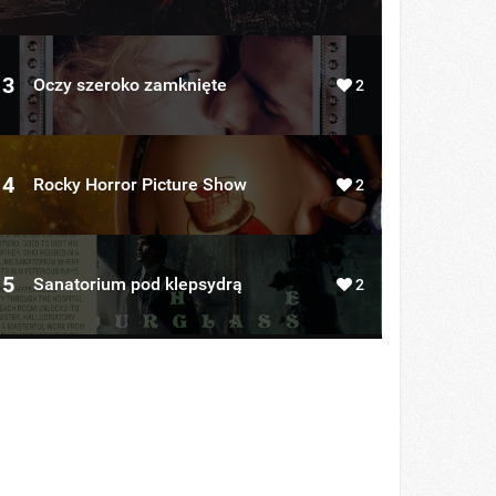
3
Oczy szeroko zamknięte
2
4
Rocky Horror Picture Show
2
5
Sanatorium pod klepsydrą
2