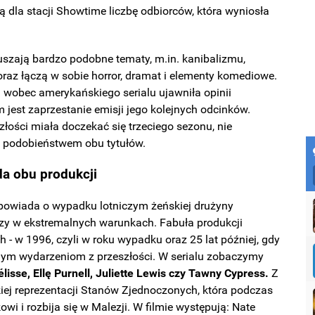
ą dla stacji Showtime liczbę odbiorców, która wyniosła
ruszają bardzo podobne tematy, m.in. kanibalizmu,
raz łączą w sobie horror, dramat i elementy komediowe.
 wobec amerykańskiego serialu ujawniła opinii
m jest zaprzestanie emisji jego kolejnych odcinków.
szłości miała doczekać się trzeciego sezonu, nie
z podobieństwem obu tytułów.
ada obu produkcji
opowiada o wypadku lotniczym żeńskiej drużyny
iczy w ekstremalnych warunkach. Fabuła produkcji
- w 1996, czyli w roku wypadku oraz 25 lat później, gdy
znym wydarzeniom z przeszłości. W serialu zobaczymy
lisse, Ellę Purnell, Juliette Lewis czy Tawny Cypress.
Z
skiej reprezentacji Stanów Zjednoczonych, która podczas
wi i rozbija się w Malezji. W filmie występują: Nate