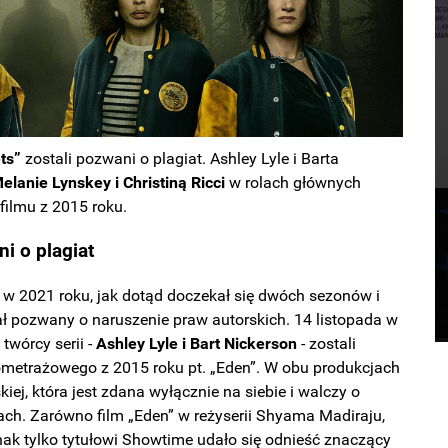
ts”
zostali pozwani o plagiat. Ashley Lyle i Barta
elanie Lynskey i Christiną Ricci
w rolach głównych
 filmu z 2015 roku.
ni o plagiat
ł w 2021 roku, jak dotąd doczekał się dwóch sezonów i
ł pozwany o naruszenie praw autorskich. 14 listopada w
wórcy serii -
Ashley Lyle i Bart Nickerson
- zostali
ometrażowego z 2015 roku pt. „Eden”. W obu produkcjach
ej, która jest zdana wyłącznie na siebie i walczy o
ch. Zarówno film „Eden” w reżyserii Shyama Madiraju,
nak tylko tytułowi Showtime udało się odnieść znaczący