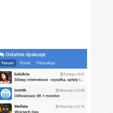
Ostatnie dyskusje
Forum
Portal
Filmoskop
kulcikriu
Dzisiaj o 0:31
Sklepy internetowe - wysyłka, opłaty itd.
Imirith
Wczoraj o 23:30
Odtwarzacz 4K + monitor
Mefisto
Wczoraj o 22:18
Wojciech Has