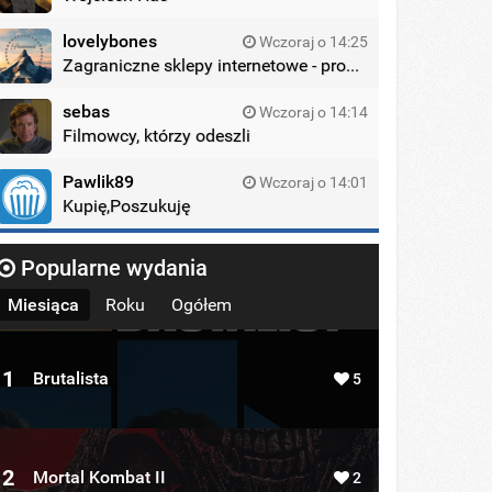
lovelybones
Wczoraj o 14:25
Zagraniczne sklepy internetowe - promocje
sebas
Wczoraj o 14:14
Filmowcy, którzy odeszli
Pawlik89
Wczoraj o 14:01
Kupię,Poszukuję
Popularne wydania
Miesiąca
Roku
Ogółem
1
Brutalista
5
2
Mortal Kombat II
2