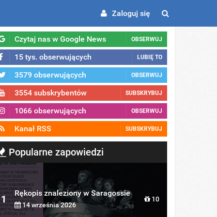
Zaloguj się
Czytaj nas w Google News
OBSERWUJ
15 tys. obserwujących
LUBIĘ TO
3579 obserwujących
OBSERWUJ
3554 subskrybentów
SUBSKRYBUJ
1066 obserwujących
OBSERWUJ
Kanał RSS
SUBSKRYBUJ
Popularne zapowiedzi
Rękopis znaleziony w Saragossie
1
10
14 września 2026