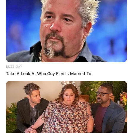
BUZZ DAY
Take A Look At Who Guy Fieri Is Married To