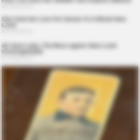
BUZZ DAY
What Your Nails And Rings Say About Who You Really Are!
ROOM30