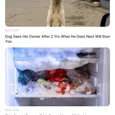
BUZZ DAY
Dog Sees His Owner After 2 Yrs What He Does Next Will Stun
You
BUZZ DAY