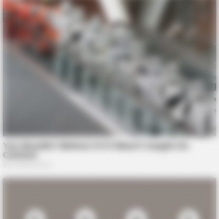
You Won't Believe What This Woman Found Inside This Old
Shed!
FRIDAY PLANS
Stop Waiting In Line: The 87¢ Generic Viagra Is Actually "Self-
Serve" In Aisle 7