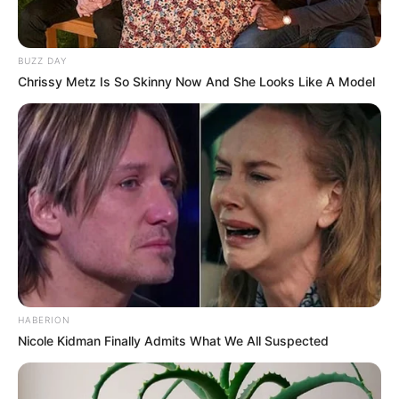
BUZZ DAY
Chrissy Metz Is So Skinny Now And She Looks Like A Model
HABERION
Nicole Kidman Finally Admits What We All Suspected