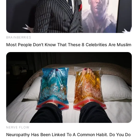
Universal Pictures
zaprezentowało nowy teaser aktorskiej
wersji
„Jak wytresować smoka”
.
Pełny zwiastun produkcji
trafi do sieci w środę,
jednak już teraz można zobaczyć
BRAINBERRIES
nieujawnione wcześniej fragmenty filmu, który jest remakiem
Most People Don't Know That These 8 Celebrities Are Muslim
uwielbianej animacji
DreamWorks
z 2010 roku.
NERVE FLOW
Neuropathy Has Been Linked To A Common Habit. Do You Do