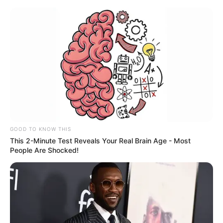
Tak wygląda lot Czkawki i
Szczerbatka! Aktorskie „Jak
wytresować smoka” na nowej
zapowiedzi!
Emanuel Bobrowski
10 lutego 2025
Aktualności
GOOD TO KNOW THIS
This 2-Minute Test Reveals Your Real Brain Age - Most
People Are Shocked!