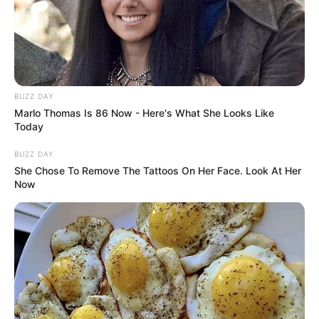
Tagi:
Dean DeBlois
DreamWorks
Filmy
Gerard Butler
Jak wytresować smoka
Jak wytresować smoka film aktorski
Jak wytresować smoka Live-action
Mason Thames
Nico
Parker
Universal Pictures
BUZZ DAY
Marlo Thomas Is 86 Now - Here's What She Looks Like
Today
BUZZ DAY
She Chose To Remove The Tattoos On Her Face. Look At Her
Now