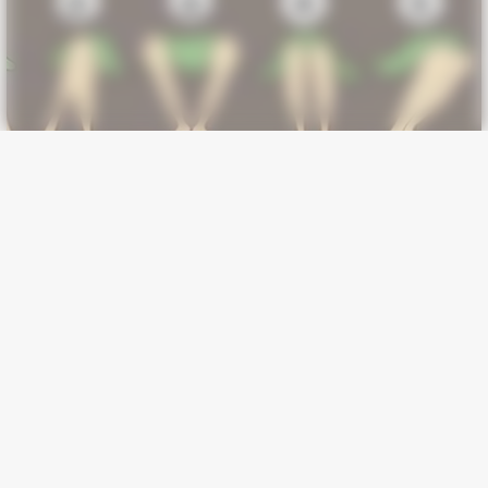
BUZZ DAY
Photos From The 70s That Defined A Beauty Standard
GOOD TO KNOW THIS