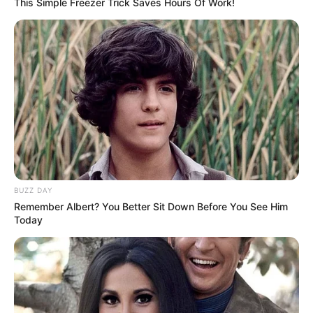
This Simple Freezer Trick Saves Hours Of Work!
źródło: ScreenRant/Zdj. Universal
BUZZ DAY
Remember Albert? You Better Sit Down Before You See Him
OBSERWUJ NAS W GOOGLE NEWS, BY BYĆ NA
Today
BIEŻĄCO!
Facebook
Twitter
Google+