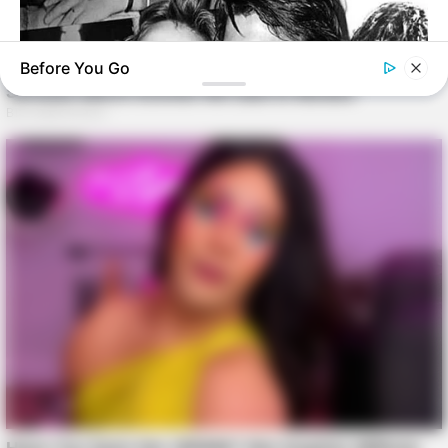
Before You Go
BUZZ DAY
Everybody Wanted To Date Her In The 80s & This Is Her
Recently
BUZZ DAY
What Happens If You Eat Eggs Daily? You'll Be Surprised