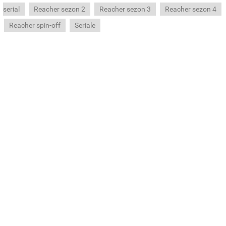
serial
Reacher sezon 2
Reacher sezon 3
Reacher sezon 4
Reacher spin-off
Seriale