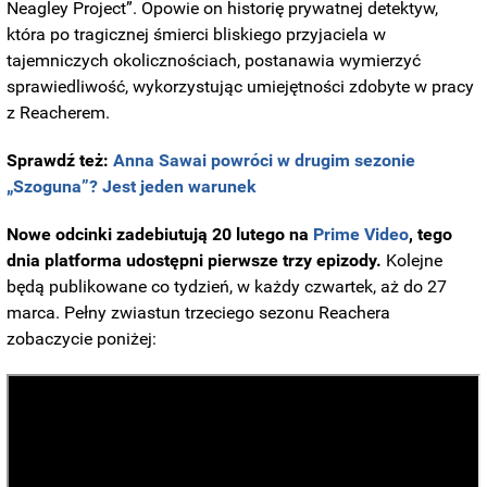
Neagley Project”. Opowie on historię prywatnej detektyw,
która po tragicznej śmierci bliskiego przyjaciela w
tajemniczych okolicznościach, postanawia wymierzyć
sprawiedliwość, wykorzystując umiejętności zdobyte w pracy
z Reacherem.
Sprawdź też:
Anna Sawai powróci w drugim sezonie
„Szoguna”? Jest jeden warunek
Nowe odcinki zadebiutują 20 lutego na
Prime Video
,
tego
dnia platforma udostępni pierwsze trzy epizody.
Kolejne
będą publikowane co tydzień, w każdy czwartek, aż do 27
marca. Pełny zwiastun trzeciego sezonu Reachera
zobaczycie poniżej: