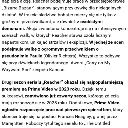
napięcia akcję. Reacher podejmuje pracę w przedsiębiorstwie
„Bizarre Bazaar”, stanowiącym przykrywkę dla nielegalnych
działań. W trakcie śledztwa bohater mierzy się nie tylko z
groźnymi przeciwnikami, ale również
z osobistymi
demonami.
Akcja zwiastuna koncentruje się na intensywnych
scenach walk, w których Reacher stawia czoła licznym
napastnikom, unikajać strzałów i eksplozji.
W jednej ze scen
podejmuje walkę z ogromnym przeciwnikiem o
pseudonimie Paulie
(Olivier Richters). Wszystko to odbywa
się przy dźwiękach legendarnego utworu „Carry on My
Wayward Son” zespołu Kansas.
Drugi sezon serialu „Reacher” okazał się najpopularniejszą
premierą na Prime Video w 2023 roku.
Dzięki temu
sukcesowi,
zamówiono już czwarty sezon
, którego zdjęcia
mają rozpocząć się w 2025 roku. Dodatkowo,
Prime Video
ogłosiło rozpoczęcie prac nad pierwszym spin-offem
, który
skoncentruje się na postaci Frances Neagley, granej przez
Marię Sten. Roboczy tytuł tego serialu to „The Untitled