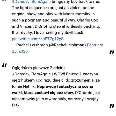
#DaredevilBornAgain
brings my boy back to me.
The fight sequences are just as violent as the
original show and play with Matt's morality in
such a poignant and beautiful way. Charlie Cox
and Vincent D'Onofrio step effortlessly back into
their rivalry. I love having my devil back
pic.twitter.com/koFT7g12yS
— Rachel Leishman (@RachelLeishman)
February
25, 2025
Oglądałem pierwsze 2 odcinki
#DaredevilBornAgain i WOW! Epizod 1 zaczyna
się z hukiem i od razu daje ci do zrozumienia, że
to nie Netflix.
Naprawdę fantastyczna scena
walki, która zostawi cię bez słów.
D'Onofrio jest
niesamowity jako stwardniały, ostrożny i czujny
Fisk.