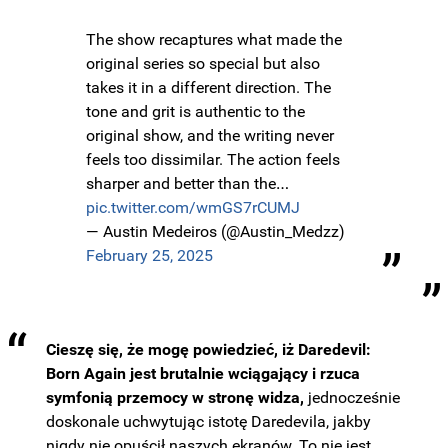
The show recaptures what made the
original series so special but also
takes it in a different direction. The
tone and grit is authentic to the
original show, and the writing never
feels too dissimilar. The action feels
sharper and better than the…
pic.twitter.com/wmGS7rCUMJ
— Austin Medeiros (@Austin_Medzz)
February 25, 2025
Cieszę się, że mogę powiedzieć, iż Daredevil:
Born Again jest brutalnie wciągający i rzuca
symfonią przemocy w stronę widza,
jednocześnie
doskonale uchwytując istotę Daredevila, jakby
nigdy nie opuścił naszych ekranów. To nie jest