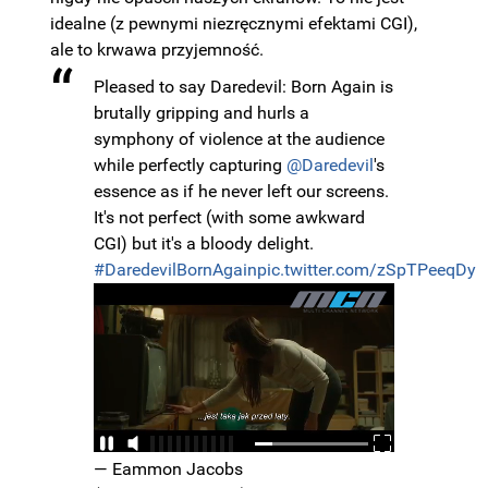
idealne (z pewnymi niezręcznymi efektami CGI),
ale to krwawa przyjemność.
Pleased to say Daredevil: Born Again is
brutally gripping and hurls a
symphony of violence at the audience
while perfectly capturing
@Daredevil
's
essence as if he never left our screens.
It's not perfect (with some awkward
CGI) but it's a bloody delight.
#DaredevilBornAgain
pic.twitter.com/zSpTPeeqDy
— Eammon Jacobs