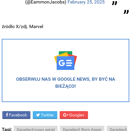
(@EammonJacobs)
February 25, 2025
źródło X/zdj. Marvel
OBSERWUJ NAS W GOOGLE NEWS, BY BYĆ NA
BIEŻĄCO!
Facebook
Twitter
Google+
Tagi:
Daredevil nowy serial
Daredevil: Born Again
Daredevil: