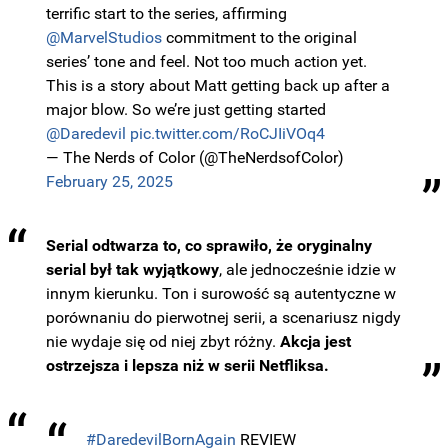
terrific start to the series, affirming
@MarvelStudios
commitment to the original
series’ tone and feel. Not too much action yet.
This is a story about Matt getting back up after a
major blow. So we’re just getting started
@Daredevil
pic.twitter.com/RoCJIiVOq4
— The Nerds of Color (@TheNerdsofColor)
February 25, 2025
Serial odtwarza to, co sprawiło, że oryginalny
serial był tak wyjątkowy
, ale jednocześnie idzie w
innym kierunku. Ton i surowość są autentyczne w
porównaniu do pierwotnej serii, a scenariusz nigdy
nie wydaje się od niej zbyt różny.
Akcja jest
ostrzejsza i lepsza niż w serii Netfliksa.
#DaredevilBornAgain
REVIEW