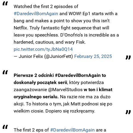
Watched the first 2 episodes of
#DaredevilBornAgain
and WOW! Ep1 starts with a
bang and makes a point to show you this isn't
Netflix. Truly fantastic fight sequence that will
leave you speechless. D'Onofrio's is incredible as a
hardened, cautious, and wary Fisk.
pic.twitter.com/tyJbNa0Q14
— Junior Felix (@JuniorFett)
February 25, 2025
Pierwsze 2 odcinki #DaredevilBornAgain to
doskonały początek serii
, który potwierdza
zaangażowanie @MarvelStudios
w ton i klimat
oryginalnego serialu.
Na razie nie ma za dużo
akcji. To historia o tym, jak Matt podnosi się po
wielkim ciosie. Dopiero się rozkręcamy.
The first 2 eps of
#DaredevilBornAgain
are a