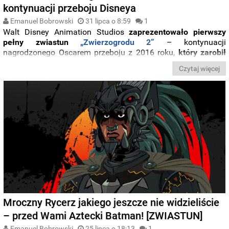
kontynuacji przeboju Disneya
Emanuel Bobrowski
31 lipca o 8:59
1
Walt Disney Animation Studios
zaprezentowało pierwszy
pełny zwiastun
„Zwierzogrodu 2”
– kontynuacji
nagrodzonego Oscarem przeboju z 2016 roku,
który zarobił
ponad miliard dolarów
i przedstawił widzom świat
Czytaj więcej
zamieszkany przez antropomorficzne zwierzęta.
Mroczny Rycerz jakiego jeszcze nie widzieliście
– przed Wami Aztecki Batman! [ZWIASTUN]
Emanuel Bobrowski
25 lipca o 18:13
1