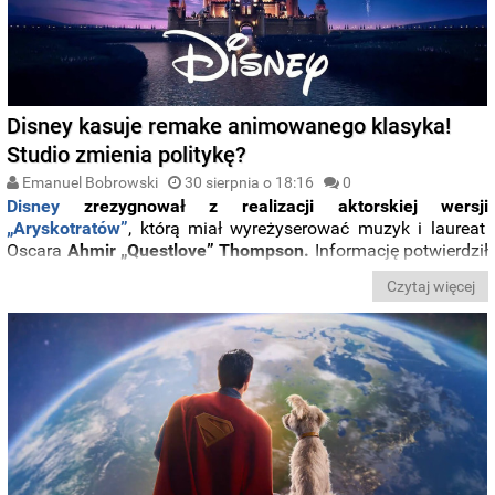
Disney kasuje remake animowanego klasyka!
Studio zmienia politykę?
Emanuel Bobrowski
30 sierpnia o 18:16
0
Disney
zrezygnował z realizacji aktorskiej wersji
„Aryskotratów”
, którą miał wyreżyserować muzyk i laureat
Oscara
Ahmir „Questlove” Thompson.
Informację potwierdził
sam artysta podczas rozmowy w podcaście, ujawniając, że
Czytaj więcej
projekt został wstrzymany w wyniku zmian personalnych w
wytwórni.