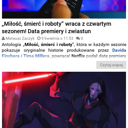
„Miłość, śmierć i roboty” wraca z czwartym
sezonem! Data premiery i zwiastun
Mateusz Zaczyk
9 kwietnia o 11:53
0
Antologia „
Miłość, śmierć i roboty
”, która w każdym sezonie
pokazuje oryginalne historie produkowane przez
Davida
Finchera
i
Tima Millera
, powraca!
Netflix
podał datę premiery
i pokazał nowy teaser
czwartego
sezonu
. Zerknijcie poniżej.
Czytaj więcej