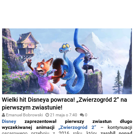
Wielki hit Disneya powraca! „Zwierzogród 2” na
pierwszym zwiastunie!
Emanuel Bobrowski
21 maja o 7:40
0
Disney
zaprezentował
pierwszy
zwiastun
długo
wyczekiwanej
animacji
„
Zwierzogród
2”
–
kontynuacji
oscarowego
przeboju
z
2016
roku,
który
zarobił
ponad