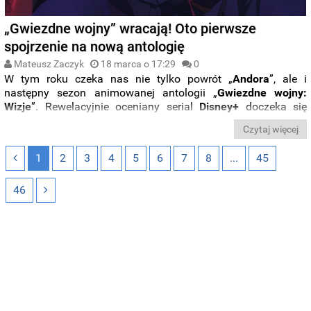
„Gwiezdne wojny” wracają! Oto pierwsze
spojrzenie na nową antologię
Mateusz Zaczyk
18 marca o 17:29
0
W tym roku czeka nas nie tylko powrót „
Andora
”, ale i
następny sezon animowanej antologii „
Gwiezdne wojny:
Wizje
”. Rewelacyjnie oceniany serial
Disney+
doczeka się
trzeciego sezonu, a my otrzymaliśmy właśnie pierwsze
Czytaj więcej
spojrzenie na jeden z odcinków.
1
2
3
4
5
6
7
8
...
45
46