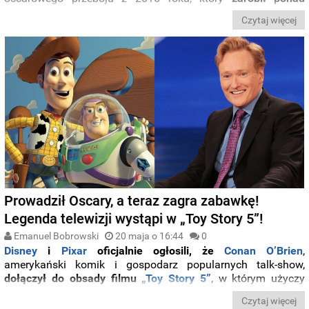
miliard
dolarów
na
całym
świecie
i
zyskał
status
jednej
z
Czytaj więcej
najważniejszych
produkcji
studia
ostatniej
dekady.
Prowadził Oscary, a teraz zagra zabawkę!
Legenda telewizji wystąpi w „Toy Story 5”!
Emanuel Bobrowski
20 maja o 16:44
0
Disney
i
Pixar
oficjalnie
ogłosili,
że
Conan
O’Brien
,
amerykański
komik
i
gospodarz
popularnych
talk-
show,
dołączył
do
obsady
filmu
„
Toy
Story
5”
,
w
którym
użyczy
głosu
nowej
postaci
o
imieniu
Smarty
Pants.
Czytaj więcej