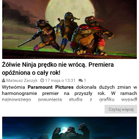
Żółwie Ninja prędko nie wrócą. Premiera
opóźniona o cały rok!
Mateusz Zaczyk
17 maja o 13:31
1
Wytwórnia
Paramount Pictures
dokonała dużych zmian w
harmonogramie premier na przyszły rok. W ramach
najnowszego posunięcia studia z grafiku wypadł
wyczekiwany przez fanów animacji sequel zrezygnuje
Czytaj więcej
„Wojowniczych Żółwi Ninja: Zmutowanego chaosu”
. Jest
nowa data premiery
.