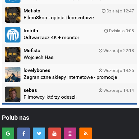
Mefisto
Dzisiaj o 12:47
FilmoSkop - opinie i komentarze
Imirith
Dzisiaj o 9:08
Odtwarzacz 4K + monitor
Mefisto
Wczoraj o 22:18
Wojciech Has
lovelybones
Wczoraj o 14:25
Zagraniczne sklepy internetowe - promocje
sebas
Wczoraj o 14:14
Filmowcy, którzy odeszli
Polub nas