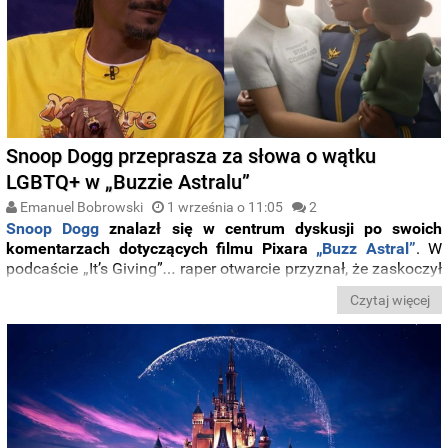
Snoop Dogg przeprasza za słowa o wątku
LGBTQ+ w „Buzzie Astralu”
Emanuel Bobrowski
1 września o 11:05
2
Snoop Dogg
znalazł się w centrum dyskusji po swoich
komentarzach dotyczących filmu Pixara
„Buzz Astral”
. W
podcaście „It’s Giving”
…
raper otwarcie przyznał, że zaskoczył
go wątek dwóch kobiet wychowujących wspólnie dziecko i
Czytaj więcej
nie wiedział, jak wytłumaczyć tę scenę swojemu wnukowi.