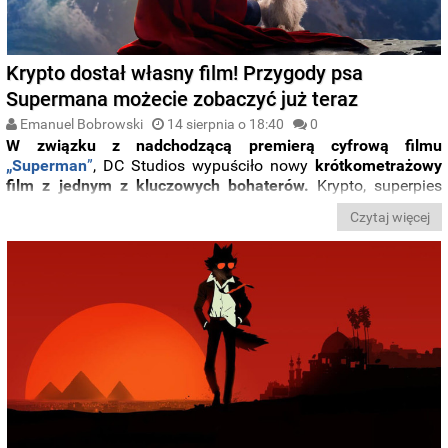
Krypto dostał własny film! Przygody psa
Supermana możecie zobaczyć już teraz
Emanuel Bobrowski
14 sierpnia o 18:40
0
W związku z nadchodzącą premierą cyfrową filmu
„Superman
”
, DC Studios wypuściło nowy
krótkometrażowy
film z jednym z kluczowych bohaterów.
Krypto, superpies
pod tymczasową opieką Supermana (David Corenswet),
Czytaj więcej
szybko zyskał sympatię fanów.
Choć pies pojawi się również
w nadchodzącym filmie o
Supergirl
, fani dostali możliwość
obejrzenia nowych przygód Krypto znacznie wcześniej, niż się
spodziewali.