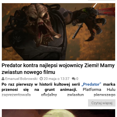
Predator kontra najlepsi wojownicy Ziemi! Mamy
zwiastun nowego filmu
Emanuel Bobrowski
20 maja o 13:37
0
Po
raz
pierwszy
w
historii
kultowej
serii
„
Predator”
marka
przenosi
się
na
grunt
animacji.
Platforma
Hulu
zaprezentowała
oficjalny
zwiastun
pierwszego
animowanego
filmu
z
tego
uniwersum.
Czytaj więcej