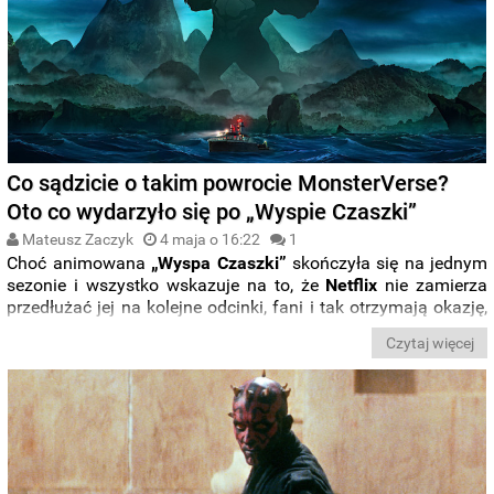
Co sądzicie o takim powrocie MonsterVerse?
Oto co wydarzyło się po „Wyspie Czaszki”
Mateusz Zaczyk
4 maja o 16:22
1
Choć animowana
„Wyspa Czaszki”
skończyła się na jednym
sezonie i wszystko wskazuje na to, że
Netflix
nie zamierza
przedłużać jej na kolejne odcinki, fani i tak otrzymają okazję,
by dowiedzieć się, co wydarzyło się dalej. Zapowiedziano
Czytaj więcej
właśnie komiks, który wytłumaczy, co działo się pomiędzy
filmem „
Kong
:
Wyspa Czaszki
” i pierwszą „
Godzillą
”.