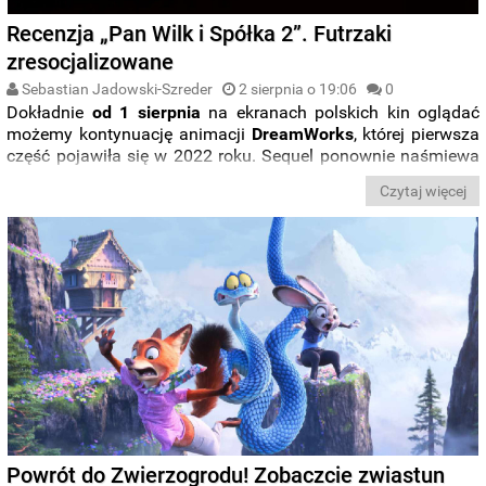
Recenzja „Pan Wilk i Spółka 2”. Futrzaki
zresocjalizowane
Sebastian Jadowski-Szreder
2 sierpnia o 19:06
0
Dokładnie
od 1 sierpnia
na ekranach polskich kin oglądać
możemy kontynuację animacji
DreamWorks
, której pierwsza
część pojawiła się w 2022 roku. Sequel ponownie naśmiewa
się z filmów gangstersko-sensacyjnych, głównie tak zwanych
Czytaj więcej
„
heist movie
”, nie szczędząc również morału. Czy jednak
przebija poprzedniczkę?
Powrót do Zwierzogrodu! Zobaczcie zwiastun