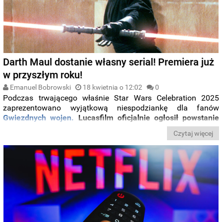
Darth Maul dostanie własny serial! Premiera już
w przyszłym roku!
Emanuel Bobrowski
18 kwietnia o 12:02
0
Podczas trwającego właśnie Star Wars Celebration 2025
zaprezentowano wyjątkową niespodziankę dla fanów
Gwiezdnych wojen.
Lucasfilm oficjalnie ogłosił powstanie
nowego animowanego serialu zatytułowanego „Maul:
Czytaj więcej
Shadow Lord”, który zadebiutuje na
Disney+
w 2026 roku.