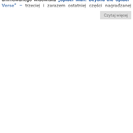
Verse” –
trzeciej i zarazem ostatniej części nagradzanej
trylogii z Milesem Moralesem w roli głównej.
Czytaj więcej