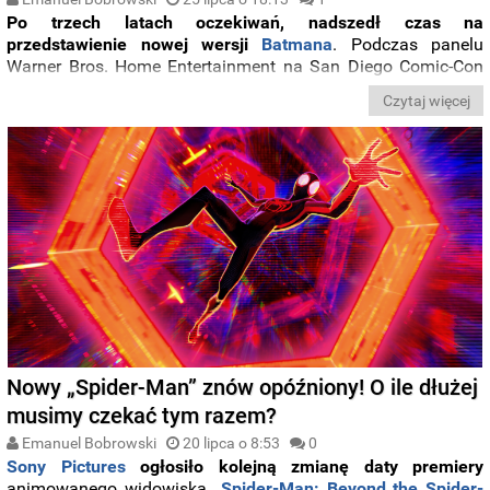
Po trzech latach oczekiwań, nadszedł czas na
przedstawienie nowej wersji
Batmana
. Podczas panelu
Warner Bros. Home Entertainment na San Diego Comic-Con
zaprezentowano
pierwszy zwiastun filmu animowanego
Czytaj więcej
„Aztec Batman: Clash of Empires”
.
Nowy „Spider-Man” znów opóźniony! O ile dłużej
musimy czekać tym razem?
Emanuel Bobrowski
20 lipca o 8:53
0
Sony Pictures
ogłosiło kolejną zmianę daty premiery
animowanego widowiska
„Spider-Man: Beyond the Spider-