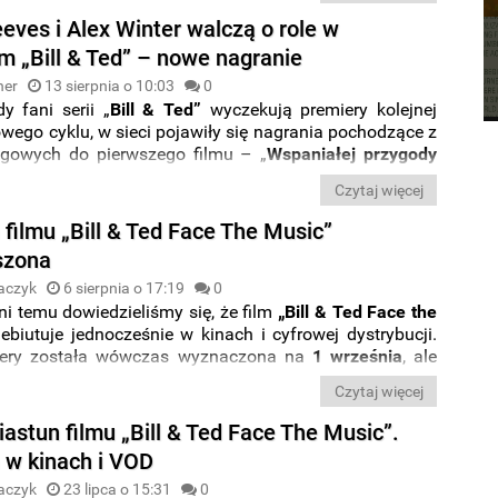
ie pierwszego fragmentu piosenki „
Beginning Of The
eves i Alex Winter walczą o role w
ej. Pełną wersję znajdziecie na
Spotify
,
w tym miejscu
.
m „Bill & Ted” – nowe nagranie
ner
13 sierpnia o 10:03
0
y fani serii „
Bill & Ted”
wyczekują premiery kolejnej
owego cyklu, w sieci pojawiły się nagrania pochodzące z
ingowych do pierwszego filmu – „
Wspaniałej przygody
a
”. Zobaczcie jak przed 1989 rokiem
Keanu Reeves i
Czytaj więcej
er
zabiegali o role protagonistów w serii. Warto
 że w pierwszym z dwóch nagrań, obaj aktorzy byli
filmu „Bill & Ted Face The Music”
ni do przeciwnych ról – Reeves odgrywa kwestie
Billa S.
szona
zaś Winter wciela się w
Teda Logana
.
aczyk
6 sierpnia o 17:19
0
ni temu dowiedzieliśmy się, że film
„Bill & Ted Face the
biutuje jednocześnie w kinach i cyfrowej dystrybucji.
iery została wówczas wyznaczona na
1 września
, ale
iemy już, że na premierę produkcji poczekamy
nieco
Czytaj więcej
astun filmu „Bill & Ted Face The Music”.
 w kinach i VOD
aczyk
23 lipca o 15:31
0