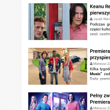
Posłuchajc
Keanu Re
End
” poniż
pierwszy
Jacek Wer
Podczas gd
części kult
sesji cast
Billa i Ted
Alex Wint
zauważyć,
Premiera 
przymierza
przyspie
Prestona
, 
Mateusz Z
Kilka tygod
Music”
zade
Data prem
dzisiaj w
krócej
.
Pełny zwi
Premiera
Mateusz Z