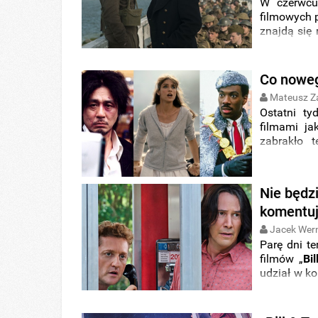
W czerwcu
filmowych p
znajdą się 
oraz nowsze
Co noweg
Mateusz Z
Ostatni ty
filmami ja
zabrakło t
doczekają 
preordery,
nowego na
Nie będzi
komentu
Jacek Wer
Parę dni te
filmów „
Bi
udział w ko
o „
Bill & Te