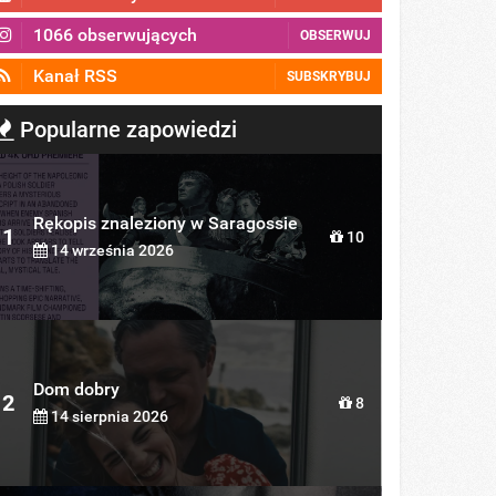
1066 obserwujących
OBSERWUJ
Kanał RSS
SUBSKRYBUJ
Popularne zapowiedzi
Rękopis znaleziony w Saragossie
1
10
14 września 2026
Dom dobry
2
8
14 sierpnia 2026