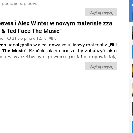
 postaci napisów.
Czytaj więcej
eves i Alex Winter w nowym materiale zza
ll & Ted Face The Music”
ner
21 sierpnia o 12:10
0
res
udostępniło w sieci nowy zakulisowy materiał z „
Bill
e The Music
”. Rzućcie okiem poniżej by zobaczyć jak o
lach w wyczekiwanym powrocie po latach opowiadają
es i Alex Winter.
Czytaj więcej