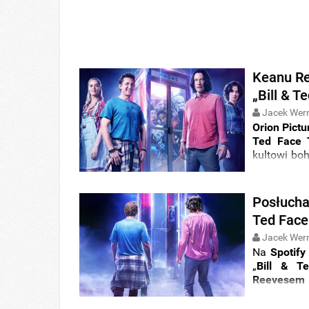
Keanu Re
„Bill & T
Jacek Wer
Orion Pictu
Ted Face 
kultowi bo
odnajdują s
Posłuchaj
Ted Face
Jacek Wer
Na
Spotify
„
Bill & T
Reevesem
Weezer
, k
założonym 