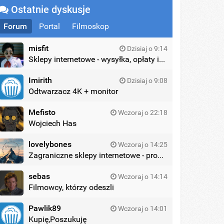
Ostatnie dyskusje
Forum
Portal
Filmoskop
misfit
Dzisiaj o 9:14
Sklepy internetowe - wysyłka, opłaty itd.
Imirith
Dzisiaj o 9:08
Odtwarzacz 4K + monitor
Mefisto
Wczoraj o 22:18
Wojciech Has
lovelybones
Wczoraj o 14:25
Zagraniczne sklepy internetowe - promocje
sebas
Wczoraj o 14:14
Filmowcy, którzy odeszli
Pawlik89
Wczoraj o 14:01
Kupię,Poszukuję