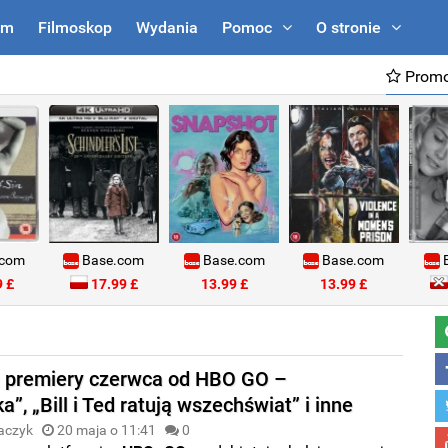
um
Filmoskop
Wydania
Pomoc
O stronie
Promo
.com
Base.com
Base.com
Base.com
B
 £
17.99 £
13.99 £
13.99 £
 premiery czerwca od HBO GO –
a”, „Bill i Ted ratują wszechświat” i inne
aczyk
20 maja o 11:41
0