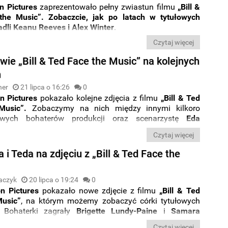
on
Pictures
zaprezentowało pełny zwiastun filmu
„Bill &
the Music”. Zobaczcie, jak po latach w tytułowych
adli Keanu Reeves i Alex Winter
.
Czytaj więcej
wie „Bill & Ted Face the Music” na kolejnych
h
ner
21 lipca o 16:26
0
on
Pictures
pokazało kolejne zdjęcia z filmu
„Bill & Ted
Music”.
Zobaczymy na nich między innymi kilkoro
owych bohaterów produkcji oraz scenarzystę
Eda
 reżysera
Deana Parisota
na planie.
Czytaj więcej
la i Teda na zdjęciu z „Bill & Ted Face the
aczyk
20 lipca o 19:24
0
on
Pictures
pokazało nowe zdjęcie z filmu
„Bill & Ted
usic”
, na którym możemy zobaczyć córki tytułowych
. Bohaterki zagrały
Brigette Lundy-Paine
i
Samara
Dodatkowo magazyn
Total
Film
zaprezentował swoją
Czytaj więcej