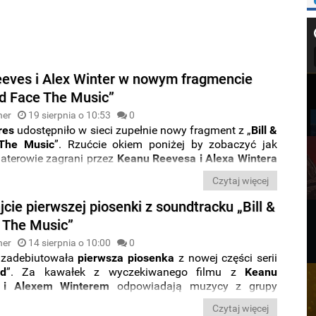
eves i Alex Winter w nowym fragmencie
ed Face The Music”
ner
19 sierpnia o 10:53
0
res
udostępniło w sieci zupełnie nowy fragment z „
Bill &
The Music
”. Rzućcie okiem poniżej by zobaczyć jak
haterowie zagrani przez
Keanu Reevesa i Alexa Wintera
ię jako podróżnicy w czasie.
Czytaj więcej
cie pierwszej piosenki z soundtracku „Bill &
 The Music”
ner
14 sierpnia o 10:00
0
zadebiutowała
pierwsza piosenka
z nowej części serii
ed
”. Za kawałek z wyczekiwanego filmu z
Keanu
 i Alexem Winterem
odpowiadają muzycy z grupy
tórzy połączyli siły z fikcyjnym zespołem
Wyld Stallyns
Czytaj więcej
przez bohaterów filmu,
Teda Logana i BIlla Prestona
.