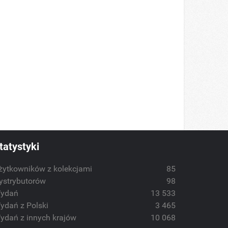
tatystyki
żytkowników z kolekcjami
85
ystrybutorów
98
ydań
13 533
ydań z Polski
3 465
ydań z innych krajów
10 068