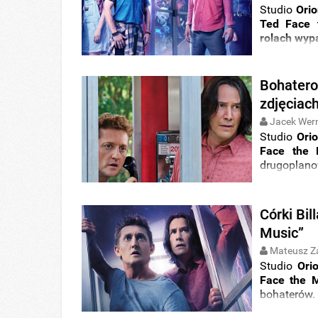
Studio
Ori
Ted Face 
rolach wyp
Bohatero
zdjęciac
Jacek Wer
Studio
Ori
Face the 
drugoplan
Solomona
i
Córki Bil
Music”
Mateusz Z
Studio
Ori
Face the M
bohaterów
Weaving
. 