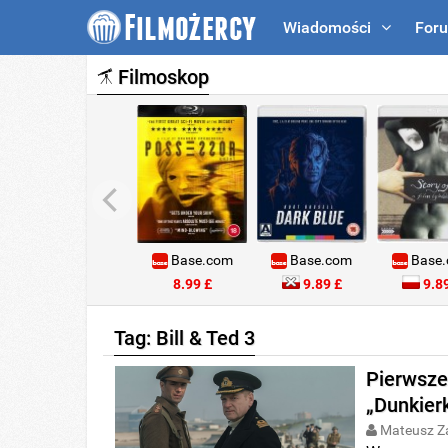
Wiadomości
For
Filmoskop
Base.com
Base.com
Base
8.99 £
9.89 £
9.89
Tag: Bill & Ted 3
Pierwsze
„Dunkierk
Mateusz Z