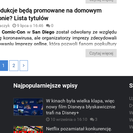
dkę
dedykowaną
Billowi
i
Tedowi
.
rodukcje będą promowane na domowym
nie? Lista tytułów
aczyk
9 lipca o 16:46
0
y
Comic-Con
w
San
Diego
został odwołany ze względu
ę koronawirusa, ale organizatorzy imprezy zdecydowali
owaniu imprezy online
, która pozwoli fanom popkultury
nie
z twórcami i aktorami
oraz zapewni wgląd w
nowe
Czytaj więcej
 promujące nadchodzące widowiska
. Które produkcje
wane podczas internetowej edycji? Poznajcie listę
1
2
tytułów.
Najpopularniejsze wpisy
S
U
W kinach była wielka klapa, więc
m
D
nowy film Disneya błyskawicznie
trafi na Disney+
W
10 września o 16:10
3
W
W
Netflix pozamiatał konkurencję.