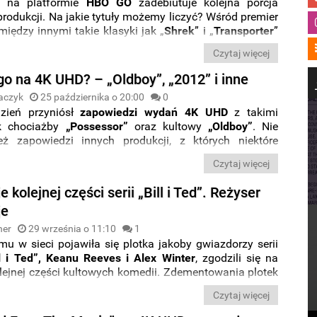
 na platformie
HBO GO
zadebiutuje kolejna porcja
rodukcji. Na jakie tytuły możemy liczyć? Wśród premier
między innymi takie klasyki jak „
Shrek
” i „
Transporter
”
 tytuły: „
Dunkierka
” i „
Bill i Ted ratują wszechświat
”.
Czytaj więcej
o na 4K UHD? – „Oldboy”, „2012” i inne
aczyk
25 października o 20:00
0
dzień przyniósł
zapowiedzi wydań 4K UHD
z takimi
k chociażby
„Possessor”
oraz kultowy
„
Oldboy”
. Nie
eż zapowiedzi innych produkcji, z których niektóre
się między innymi steelbooków. Sprawdźcie wszystkie
Czytaj więcej
 które zebraliśmy dla Was w nowym wpisie z cyklu „
Co
 4K UHD?
”. Miłej lektury.
e kolejnej części serii „Bill i Ted”. Reżyser
je
ner
29 września o 11:10
1
mu w sieci pojawiła się plotka jakoby gwiazdorzy serii
ll i Ted”, Keanu Reeves i Alex Winter
, zgodzili się na
lejnej części kultowych komedii. Zdementowania plotek
d 4
” podjął się sam twórca serii,
Ed Solomons
.
Czytaj więcej