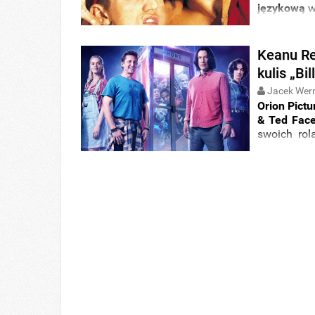
językową
w
Keanu Re
kulis „Bi
Jacek Wer
Orion Pictu
& Ted Fac
swoich ro
Keanu Reev