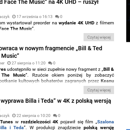
Ted Face The Music” na 4K UHD – ruszył
aczyk
17 września o 16:13
0
om wystartował preorder na
wydanie 4K UHD
z filmem
 Face The Music
”.
Czytaj więcej
owraca w nowym fragmencie „Bill & Ted
 Music”
ner
27 sierpnia o 11:20
0
res
udostępniło w sieci zupełnie nowy fragment z „
Bill &
 The Music
”. Rzućcie okiem poniżej by zobaczyć
otkanie kultowych bohaterów zagranych przez
Keanu
Alexa Wintera
ze
Śmiercią
, w którą ponownie wcielił się
Czytaj więcej
ler.
 wyprawa Billa i Teda” w 4K z polską wersją
ą
aczyk
22 sierpnia o 10:20
0
iTunes
w
rozdzielczości 4K
pojawił się film „
Szalona
illa i Teda
”. W produkcji znajdziecie
polską wersję