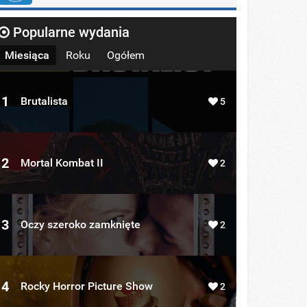
Popularne wydania
Miesiąca
Roku
Ogółem
1
Brutalista
5
2
Mortal Kombat II
2
3
Oczy szeroko zamknięte
2
4
Rocky Horror Picture Show
2