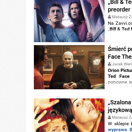
„Bill & 
preorder
Mateusz Z
Na Zavvi.c
„
Bill & Ted
Śmierć p
Face The
Jacek Wer
Orion Pictu
Ted Face
ponowne sp
Reevesa i 
William Sad
„Szalona
językow
Mateusz Z
W sklepie
wyprawa B