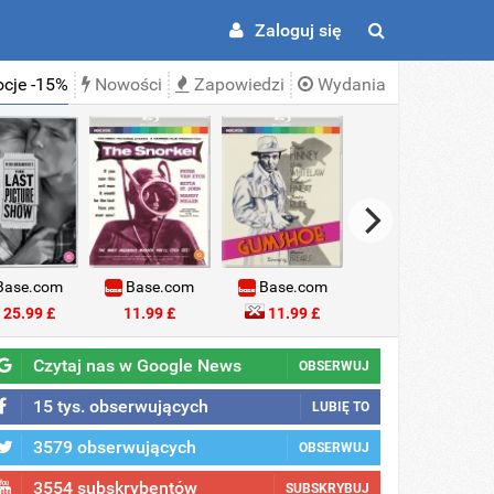
Zaloguj się
cje -15%
Nowości
Zapowiedzi
Wydania
ase.com
Base.com
Base.com
Base.com
25.99 £
11.99 £
11.99 £
18.99 £
Czytaj nas w Google News
OBSERWUJ
15 tys. obserwujących
LUBIĘ TO
3579 obserwujących
OBSERWUJ
3554 subskrybentów
SUBSKRYBUJ