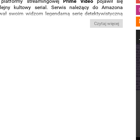
 platformy streamingowej
Prime
Video
pojawił się
olejny kultowy serial. Serwis należący do Amazona
wał swoim widzom legendarną serię detektywistyczną
m „
Columbo
”. Tym samym dostępne stały się dla nas
Czytaj więcej
órych brakowało do tej pory na platformie
SkyShowtime
.