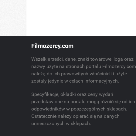
Filmozercy.com
Wszelkie treści, dane, znaki towarowe, loga oraz
nazwy użyte na stronach portalu Filmozercy.co
należą do ich prawowitych właścicieli i użyte
zostały jedynie w celach informacyjnych.
Specyfikacje, okładki oraz ceny wydań
przedstawione na portalu mogą różnić się od ich
odpowiedników w poszczególnych sklepach.
Ostatecznie należy opierać się na danych
umieszczonych w sklepach.