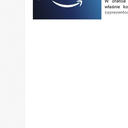
W ofercie
właśnie k
zaprezento
pod tytułe
odcinki, kt