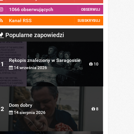
1066 obserwujących
OBSERWUJ
Kanał RSS
SUBSKRYBUJ
Popularne zapowiedzi
Rękopis znaleziony w Saragossie
1
10
14 września 2026
Dom dobry
2
8
14 sierpnia 2026