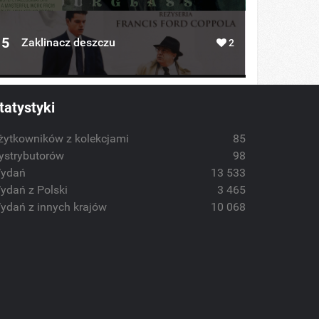
5
Zaklinacz deszczu
2
tatystyki
żytkowników z kolekcjami
85
ystrybutorów
98
ydań
13 533
ydań z Polski
3 465
ydań z innych krajów
10 068