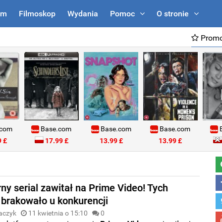
um
Filmoskop
Wydania
Pomoc
O stronie
Promo
.com
Base.com
Base.com
Base.com
B
 £
17.99 £
13.99 £
13.99 £
ny serial zawitał na Prime Video! Tych
brakowało u konkurencji
aczyk
11 kwietnia o 15:10
0