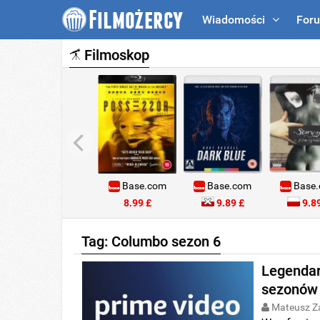
Wiadomości
For
Filmoskop
Base.com
Base.com
Base
8.99 £
9.89 £
9.89
Tag: Columbo sezon 6
Legendar
sezonów 
Mateusz Z