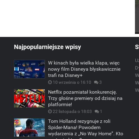
Najpopularniejsze wpisy
S
U
W kinach była wielka klapa, więc
m
D
nowy film Disneya błyskawicznie
trafi na Disney+
W
10 września o 16:10
3
W
W
Netflix pozamiatał konkurencję.
Trzy głośne premiery od dzisiaj na
platformie!
22 listopada o 18:03
1
Tom Holland rezygnuje z roli
Spider-Mana! Powodem
wydarzenia z „No Way Home”. Kto