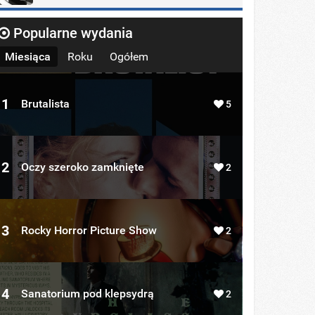
Popularne wydania
Miesiąca
Roku
Ogółem
1
Brutalista
5
2
Oczy szeroko zamknięte
2
3
Rocky Horror Picture Show
2
4
Sanatorium pod klepsydrą
2