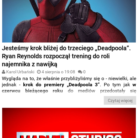
Jesteśmy krok bliżej do trzeciego „Deadpoola”.
Ryan Reynolds rozpoczął trening do roli
najemnika z nawijką
Karol Urbański
4 sierpnia o 19:08
0
Wygląda na to, że właśnie przybliżyliśmy się o - niewielki, ale
jednak -
krok do premiery „Deadpoola 3”
. Po tym jak
w
czerwcu bieżącego roku
do mediów przedostały się
informacje o
wczesnym etapie produkcyjnym trzeciej części
Czytaj więcej
filmu Marvela
, tym razem wstępne prace
posunęły się
jeszcze dalej
. Przygotowujący się do wejścia na plan
Ryan
Reynolds
zameldował się bowiem na siłowni
.