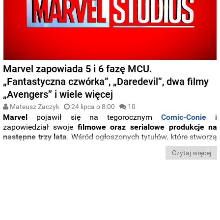
Marvel zapowiada 5 i 6 fazę MCU.
„Fantastyczna czwórka”, „Daredevil”, dwa filmy
„Avengers” i wiele więcej
Mateusz Zaczyk
24 lipca o 8:00
10
Marvel
pojawił się na tegorocznym
Comic-Conie
i
zapowiedział swoje
filmowe oraz serialowe produkcje na
następne trzy lata
. Wśród ogłoszonych tytułów, które stworzą
piątą i szóstą fazę MCU
, znalazły się między innymi:
nowy
Czytaj więcej
serial o przygodach Daredevila
,
film o Fantastycznej
Czwórce
oraz aż
dwie
kolejne odsłony
serii
„
Avengers
”
.
Poznajcie szczegóły.