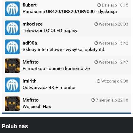
flubert
Dzisiaj o 10:15
Panasonic UB420/UB820/UB9000 - dyskusja
mkocisze
Wczoraj o 20:03
Telewizor LG OLED napisy.
adi90a
Wczoraj o 15:42
Sklepy internetowe - wysyłka, opłaty itd.
Mefisto
Wczoraj o 12:47
FilmoSkop - opinie i komentarze
Imirith
Wczoraj o 9:08
Odtwarzacz 4K + monitor
Mefisto
7 sierpnia o 22:18
Wojciech Has
Polub nas