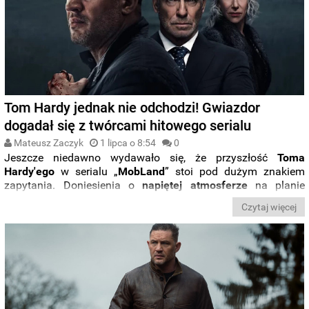
Tom Hardy jednak nie odchodzi! Gwiazdor
dogadał się z twórcami hitowego serialu
Mateusz Zaczyk
1 lipca o 8:54
0
Jeszcze niedawno wydawało się, że przyszłość
Toma
Hardy'ego
w serialu „
MobLand
” stoi pod dużym znakiem
zapytania. Doniesienia o
napiętej
atmosferze
na planie
drugiego sezonu i konfliktach z ekipą wywołały falę
Czytaj więcej
spekulacji, że gwiazdor może rozstać się z produkcją. Teraz
jednak wszystko wskazuje na to, że
sytuacja została
zażegnana
.