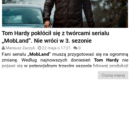
Tom Hardy pokłócił się z twórcami serialu
„MobLand”. Nie wróci w 3. sezonie
Mateusz Zaczyk
22 maja o 17:21
0
Fani serialu „
MobLand
” muszą przygotować się na ogromną
zmianę. Według najnowszych doniesień
Tom Hardy
nie
pojawi się
w potencjalnym trzecim sezonie
hitowej produkcji
platformy
Paramount+
. Aktor miał zakończyć swoją przygodę
Czytaj więcej
z serialem po zakończeniu zdjęć do drugiej serii, a
za
kulisami miało dojść do poważnych napięć
.