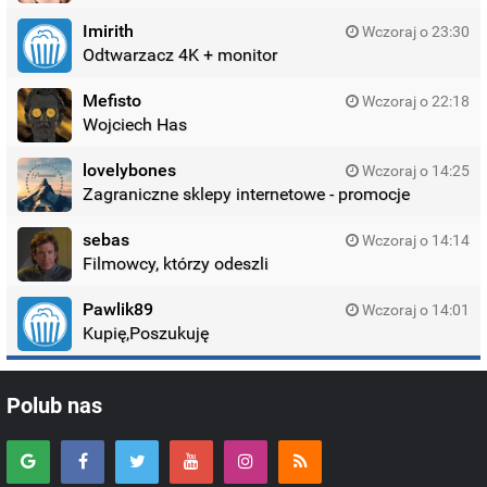
Imirith
Wczoraj o 23:30
Odtwarzacz 4K + monitor
Mefisto
Wczoraj o 22:18
Wojciech Has
lovelybones
Wczoraj o 14:25
Zagraniczne sklepy internetowe - promocje
sebas
Wczoraj o 14:14
Filmowcy, którzy odeszli
Pawlik89
Wczoraj o 14:01
Kupię,Poszukuję
Polub nas