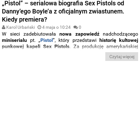
„Pistol” – serialowa biografia Sex Pistols od
Danny’ego Boyle’a z oficjalnym zwiastunem.
Kiedy premiera?
Karol Urbański
4 maja o 10:24
0
W sieci zadebiutowała
nowa zapowiedź
nadchodzącego
miniserialu
pt. „
Pistol
”, który przedstawi
historię kultowej
punkowej kapeli Sex Pistols
. Za produkcję amerykańskiej
stacji FX
odpowiada
Danny Boyle
(„Trainspotting”. Slumdog.
Czytaj więcej
„Milioner z ulicy”), który czuwa nad projektem jako
reżyser
oraz
producent
.