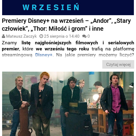
Premiery Disney+ na wrzesień – „Andor”, „Stary
człowiek”, „Thor: Miłość i grom” i inne
Mateusz Zaczyk
25 sierpnia o 14:40
0
Znamy
listę najgłośniejszych filmowych i serialowych
premier
, które
we wrześniu tego roku
trafią na platformę
streamingową
Disney+
. Na jakie premiery możemy liczyć?
Sprawdźcie,
co obejrzeć w Disney+ we wrześniu
.
Czytaj więcej