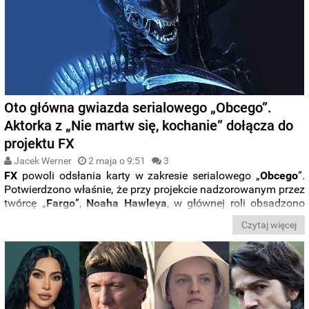
Oto główna gwiazda serialowego „Obcego”.
Aktorka z „Nie martw się, kochanie” dołącza do
projektu FX
Jacek Werner
2 maja o 9:51
3
FX
powoli odsłania karty w zakresie serialowego „
Obcego
”.
Potwierdzono właśnie, że przy projekcie nadzorowanym przez
twórcę „
Fargo
”,
Noaha Hawleya
, w głównej roli obsadzono
Sydney Chandler
. Aktorkę znacie z takich produkcji jak „
Nie
Czytaj więcej
martw się, kochanie
” i „
Pistol
”.