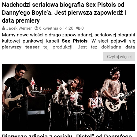
Nadchodzi serialowa biografia Sex Pistols od
Danny’ego Boyle’a. Jest pierwsza zapowiedź i
data premiery
Jacek Werner
6 kwietnia o 14:20
0
Mamy nowe wieści o długo zapowiadanej, serialowej biografii
kultowej punkowej kapeli
Sex Pistols
. W sieci pojawił się
pierwszy teaser
tej produkcji. Jest też dokładna
data
premiery
.
Czytaj więcej
Pierwsze zdjęcia z serialu „Pistol” od Danny'ego