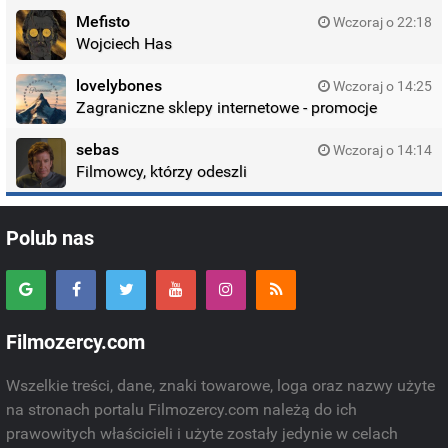
Mefisto
Wczoraj o 22:18
Wojciech Has
lovelybones
Wczoraj o 14:25
Zagraniczne sklepy internetowe - promocje
sebas
Wczoraj o 14:14
Filmowcy, którzy odeszli
Polub nas
Filmozercy.com
Wszelkie treści, dane, znaki towarowe, loga oraz nazwy użyte
na stronach portalu Filmozercy.com należą do ich
prawowitych właścicieli i użyte zostały jedynie w celach