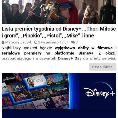
Lista premier tygodnia od Disney+. „Thor: Miłość
i grom”, „Pinokio”, „Pistol”, „Mike” i inne
Mateusz Zaczyk
2 września o 17:01
0
Najbliższy tydzień będzie
wyjątkowo obfity w filmowe i
serialowe premiery
na
platformie Disney+
. Z okazji
przypadającego na czwartek
Disney+ Day
do oferty serwisu
trafią między innymi
najnowsze widowisko Marvela
, czyli
Czytaj więcej
„
Thor: Miłość i grom
”, jak i
aktorska wersja „Pinokia”
.
Pojawią się też seriale opowiadające historię
Mike'a Tysona
i
zespołu
Sex Pistols
. Sprawdźcie dokładną rozpiskę premier
od
Disney+
na tydzień
5-11 września
.