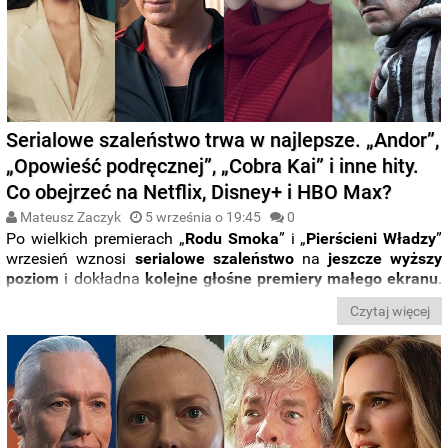
Serialowe szaleństwo trwa w najlepsze. „Andor”,
„Opowieść podręcznej”, „Cobra Kai” i inne hity.
Co obejrzeć na Netflix, Disney+ i HBO Max?
Mateusz Zaczyk
5 września o 19:45
0
Po wielkich premierach „
Rodu Smoka
” i „
Pierścieni
Władzy
”
wrzesień wznosi
serialowe szaleństwo
na
jeszcze wyższy
poziom
i dokładna
kolejne głośne premiery małego ekranu
.
Już w najbliższych dniach i tygodniach zobaczymy takie hity
Czytaj więcej
jak piąty sezon „
Cobra Kai
” od platformy
Netflix
, „
Andor
”,
czyli nowy serial ze
świata
„
Gwiezdnych wojen
” od
Disney+
oraz piąty sezon serialu „
Opowieść podręcznej
” od
HBO
Max
.
Na które z serialowych nowości września przede wszystkim
warto zwrócić uwagę? Oto lista serialowych nowości w
streamingu.