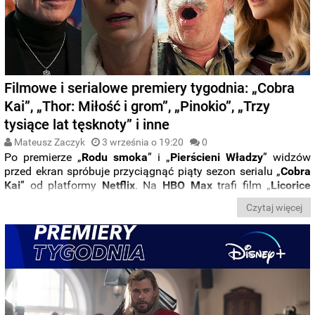
Filmowe i serialowe premiery tygodnia: „Cobra
Kai”, „Thor: Miłość i grom”, „Pinokio”, „Trzy
tysiące lat tęsknoty” i inne
Mateusz Zaczyk
3 września o 19:20
0
Po premierze „
Rodu smoka
” i „
Pierścieni
Władzy
” widzów
przed ekran spróbuje przyciągnąć piąty sezon serialu „
Cobra
Kai
” od platformy
Netflix
. Na
HBO
Max
trafi film „
Licorice
Pizza
”, a prawdziwą filmowo-serialową ofensywę zafunduje
Czytaj więcej
nam
Disney+
.
Jak dokładnie wygląda
kalendarz premier
na
tydzień
od 29 sierpnia do 4 września?
Sprawdźcie,
co
obejrzeć
na
platformach streamingowych i w kinach
w
nowej odsłonie serii „
Filmowe premiery tygodnia
”.