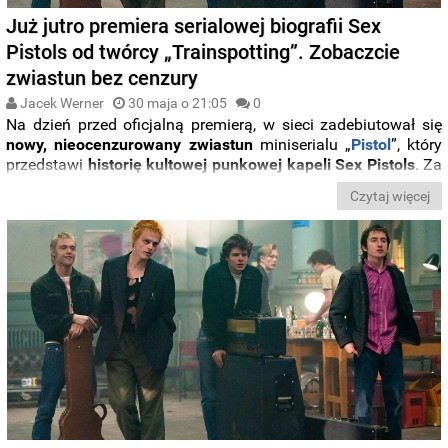
Już jutro premiera serialowej biografii Sex
Pistols od twórcy „Trainspotting”. Zobaczcie
zwiastun bez cenzury
Jacek Werner
30 maja o 21:05
0
Na dzień przed oficjalną premierą, w sieci zadebiutował się
nowy, nieocenzurowany zwiastun
miniserialu „
Pistol
”, który
przedstawi
historię kultowej punkowej kapeli Sex Pistols
. Za
produkcję
stacji FX
, jako reżyser i producent odpowiada
Czytaj więcej
Danny Boyle
, twórca kultowego „Trainspotting”.