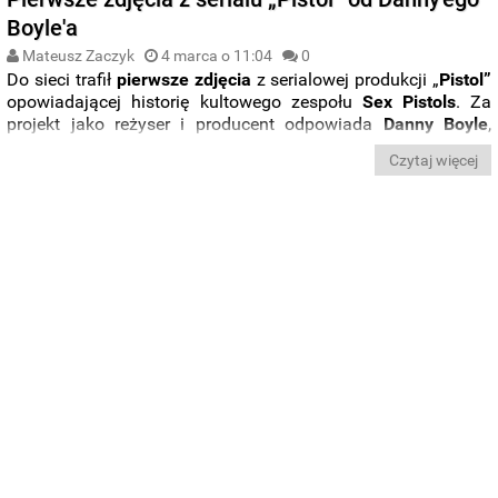
Boyle'a
Mateusz Zaczyk
4 marca o 11:04
0
Do sieci trafił
pierwsze
zdjęcia
z serialowej produkcji „
Pistol”
opowiadającej historię kultowego zespołu
Sex Pistols
. Za
projekt jako reżyser i producent odpowiada
Danny
Boyle
,
twórca filmów „
Yesterday”
, „
Steve
Jobs”
, czy „
Trainspotting”
.
Czytaj więcej