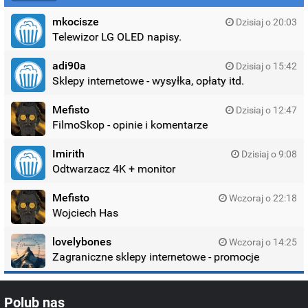
mkocisze
Dzisiaj o 20:03
Telewizor LG OLED napisy.
adi90a
Dzisiaj o 15:42
Sklepy internetowe - wysyłka, opłaty itd.
Mefisto
Dzisiaj o 12:47
FilmoSkop - opinie i komentarze
Imirith
Dzisiaj o 9:08
Odtwarzacz 4K + monitor
Mefisto
Wczoraj o 22:18
Wojciech Has
lovelybones
Wczoraj o 14:25
Zagraniczne sklepy internetowe - promocje
Polub nas