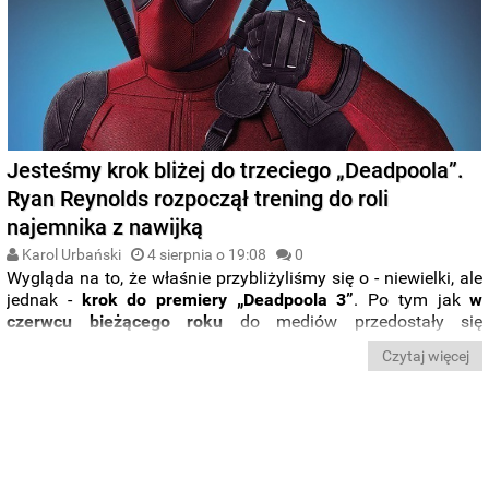
Jesteśmy krok bliżej do trzeciego „Deadpoola”.
Ryan Reynolds rozpoczął trening do roli
najemnika z nawijką
Karol Urbański
4 sierpnia o 19:08
0
Wygląda na to, że właśnie przybliżyliśmy się o - niewielki, ale
jednak -
krok do premiery „Deadpoola 3”
. Po tym jak
w
czerwcu bieżącego roku
do mediów przedostały się
informacje o
wczesnym etapie produkcyjnym trzeciej części
Czytaj więcej
filmu Marvela
, tym razem wstępne prace
posunęły się
jeszcze dalej
. Przygotowujący się do wejścia na plan
Ryan
Reynolds
zameldował się bowiem na siłowni
.