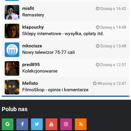
misfit
Dzisiaj o 16:42
Remastery
kłapouchy
Dzisiaj o 14:48
Sklepy internetowe - wysyłka, opłaty itd.
mkocisze
Dzisiaj o 13:48
Nowy telewizor 75-77 cali
pred895
Dzisiaj o 12:57
Kolekcjonowanie
Mefisto
Wczoraj o 12:47
FilmoSkop - opinie i komentarze
Polub nas