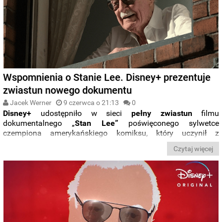
Wspomnienia o Stanie Lee. Disney+ prezentuje
zwiastun nowego dokumentu
Jacek Werner
9 czerwca o 21:13
0
Disney+
udostępniło w sieci
pełny zwiastun
filmu
dokumentalnego „
Stan Lee”
poświęconego sylwetce
czempiona amerykańskiego komiksu, który uczynił z
wydawnictwa Marvel Comics
markę rozpoznawalną na
Czytaj więcej
całym świecie. Kiedy dokładnie odbędzie się
premiera
?