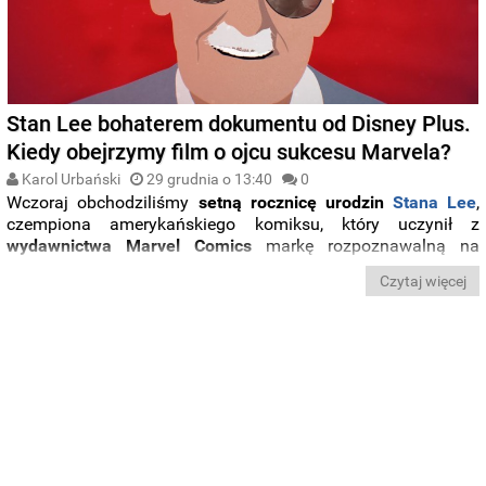
Stan Lee bohaterem dokumentu od Disney Plus.
Kiedy obejrzymy film o ojcu sukcesu Marvela?
Karol Urbański
29 grudnia o 13:40
0
Wczoraj obchodziliśmy
setną rocznicę urodzin
Stana Lee
,
czempiona amerykańskiego komiksu, który uczynił z
wydawnictwa Marvel Comics
markę rozpoznawalną na
całym świecie. Z tej okazji platforma streamingowa
Disney+
Czytaj więcej
oficjalnie zapowiedziała
dokument poświęcony zmarłemu
przed czteroma laty artyście
.