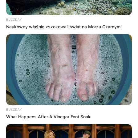
OBSERWUJ NAS W GOOGLE NEWS, BY BYĆ NA
BUZZDAY
BIEŻĄCO!
Naukowcy właśnie zszokowali świat na Morzu Czarnym!
Facebook
Twitter
Google+
Tagi:
Disney
Disney Plus
Film dokumentalny
Filmy
Hulk
Marvel
Marvel Studios
Spider-Man
Stan Lee
Stan Lee dokument
Stan Lee dokument Disney+
Stan Lee
film dokumentalny
Thor
BUZZDAY
What Happens After A Vinegar Foot Soak