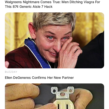
hollywoodzkich produkcjach Marvela.
Walgreens Nightmare Comes True: Men Ditching Viagra For
This 87¢ Generic Aisle 7 Hack
Sprwdź też:
Marvel zaczyna odsłaniać karty. Zobaczcie
pierwsze 5 minut serialu „Tajna Inwazja”
Film trafi do oferty platformy
Disney
+ już w przyszłym
tygodniu, dokładnie
16 czerwca
.
BUZZDAY
Ellen DeGeneres Confirms Her New Partner