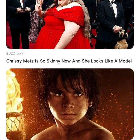
BUZZ DAY
Chrissy Metz Is So Skinny Now And She Looks Like A Model