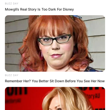
BUZZ DAY
Mowgli’s Real Story Is Too Dark For Disney
BUZZ DAY
Remember Her? You Better Sit Down Before You See Her Now