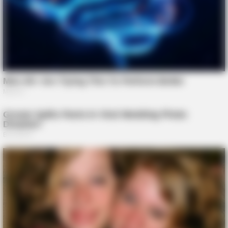
BRAINBERRIES
Unveiling Hypocrisy: 15 Taboos The Bible Condemns!
BRAINBERRIES
Gina Carano Finally Admits What Some Suspected All Along