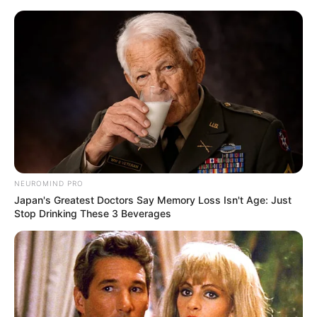
Wspomnienia o Stanie Lee. Disney+
prezentuje zwiastun nowego
dokumentu
Jacek Werner
9 czerwca 2023
Aktualności
NEUROMIND PRO
Japan's Greatest Doctors Say Memory Loss Isn't Age: Just
Stop Drinking These 3 Beverages