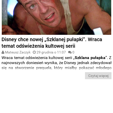
Disney chce nowej „Szklanej pułapki”. Wraca
temat odświeżenia kultowej serii
Mateusz Zaczyk
29 grudnia o 11:07
0
Wraca temat odświeżenia kultowej serii „
Szklana pułapka
”. Z
najnowszych doniesień wynika, że Disney jednak zdecydował
się na stworzenie prequela, który miałby pokazać młodego
Johna McClane’a
, którego przez lata grał
Bruce
Willis
.
Czytaj więcej