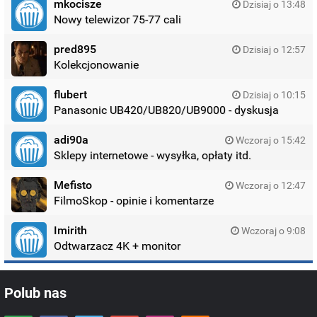
mkocisze
Dzisiaj o 13:48
Nowy telewizor 75-77 cali
pred895
Dzisiaj o 12:57
Kolekcjonowanie
flubert
Dzisiaj o 10:15
Panasonic UB420/UB820/UB9000 - dyskusja
adi90a
Wczoraj o 15:42
Sklepy internetowe - wysyłka, opłaty itd.
Mefisto
Wczoraj o 12:47
FilmoSkop - opinie i komentarze
Imirith
Wczoraj o 9:08
Odtwarzacz 4K + monitor
Polub nas