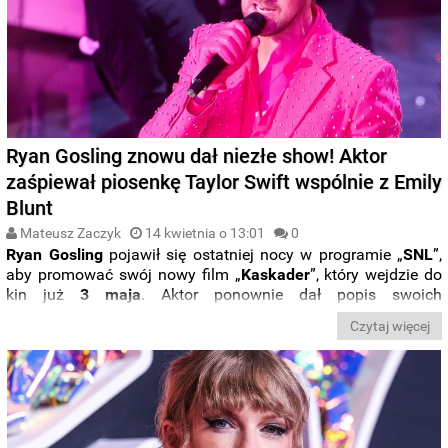
Ryan Gosling znowu dał niezłe show! Aktor
zaśpiewał piosenkę Taylor Swift wspólnie z Emily
Blunt
Mateusz Zaczyk
14 kwietnia o 13:01
0
Ryan Gosling
pojawił się ostatniej nocy w programie
„
SNL
”
,
aby promować swój nowy film
„
Kaskader
”
, który wejdzie do
kin już
3 maja
. Aktor ponownie dał popis swoich
komediowych i wokalnych umiejętności. Na scenie pojawiła
Czytaj więcej
się też
Emily Blunt
i para wspólnie wykonała jedną z piosenek
Taylor Swift
.