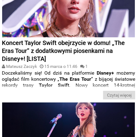
Koncert Taylor Swift obejrzycie w domu! „The
Eras Tour” z dodatkowymi piosenkami na
Disney+! [LISTA]
Mateusz Zaczyk
15 marca o 11:46
1
Doczekaliśmy się! Od dziś na platformie
Disney+
możemy
oglądać film koncertowy „
The Eras Tour
” z bijącej światowe
rekordy trasy
Taylor
Swift
. Nowy koncert 14-krotnej
zwyciężczyni Grammy dostępny jest po raz pierwszy w
Czytaj więcej
całości i zawiera dodatkowe utwory. W tym roku
Taylor Swift
pojawi się też w Polsce z trzema koncertami. Gdzie i kiedy
będzie można zobaczyć „
The Eras Tour
” na żywo?