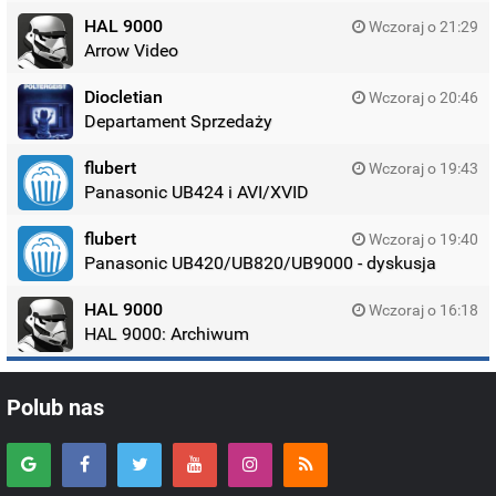
HAL 9000
Wczoraj o 21:29
Arrow Video
Diocletian
Wczoraj o 20:46
Departament Sprzedaży
flubert
Wczoraj o 19:43
Panasonic UB424 i AVI/XVID
flubert
Wczoraj o 19:40
Panasonic UB420/UB820/UB9000 - dyskusja
HAL 9000
Wczoraj o 16:18
HAL 9000: Archiwum
Polub nas