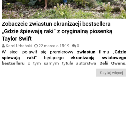
Zobaczcie zwiastun ekranizacji bestsellera
„Gdzie śpiewają raki” z oryginalną piosenką
Taylor Swift
Karol Urbański
22 marca o 15:19
0
W sieci pojawił się premierowy
zwiastun
filmu „
Gdzie
śpiewają raki
” będącego
ekranizacją światowego
bestselleru
o tym samym tytule autorstwa
Delii Owens
.
Zobaczcie, jak zapowiada się produkcja, w której w rolach
Czytaj więcej
głównych zobaczymy
Daisy Edgar-Jones
jako Kyę,
Taylora
Johna Smitha
jako Tate'a Walkera oraz
Harrisa Dickinsona
w
roli Chase'a.