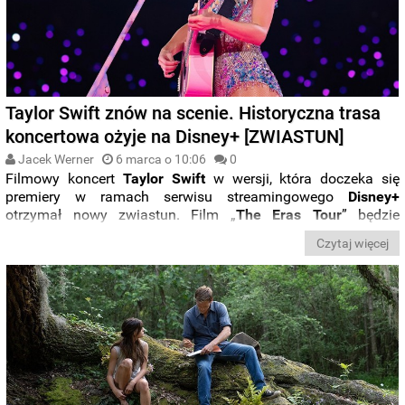
Taylor Swift znów na scenie. Historyczna trasa
koncertowa ożyje na Disney+ [ZWIASTUN]
Jacek Werner
6 marca o 10:06
0
Filmowy koncert
Taylor
Swift
w wersji, która doczeka się
premiery w ramach serwisu streamingowego
Disney+
otrzymał nowy zwiastun. Film „
The Eras Tour
” będzie
zawierał pięć dodatkowych piosenek, które nie były dostępne
Czytaj więcej
w dotychczasowych wersjach: kinowej i cyfrowej.