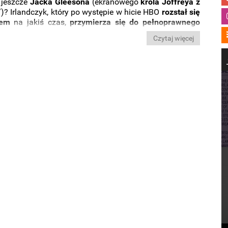
 jeszcze
Jacka Gleesona
(ekranowego
króla Joffreya z
”
)? Irlandczyk, który po występie w hicie HBO
rozstał się
wem
na jakiś czas,
przymierza się do pełnoprawnego
 filmu. Niebawem zobaczymy go w nowym serialu
Czytaj więcej
indinga Refna
(„Drive”), który powstaje dla
BBC
.