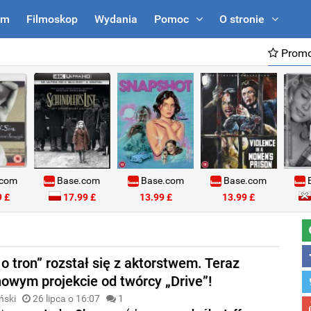
um
Filmoskop
Wydania
Pomoc
O stronie
Promo
.com
Base.com
Base.com
Base.com
B
 £
17.99 £
13.99 £
13.99 £
o tron” rozstał się z aktorstwem. Teraz
nowym projekcie od twórcy „Drive”!
ński
26 lipca o 16:07
1