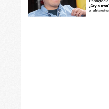
Pamiętacie
„Gry o tron
z aktorst
powrotu
do
Nicolasa W