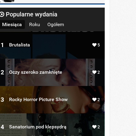
Popularne wydania
Miesiąca
Roku
Ogółem
1
Brutalista
5
2
Oczy szeroko zamknięte
2
3
Rocky Horror Picture Show
2
4
Sanatorium pod klepsydrą
2