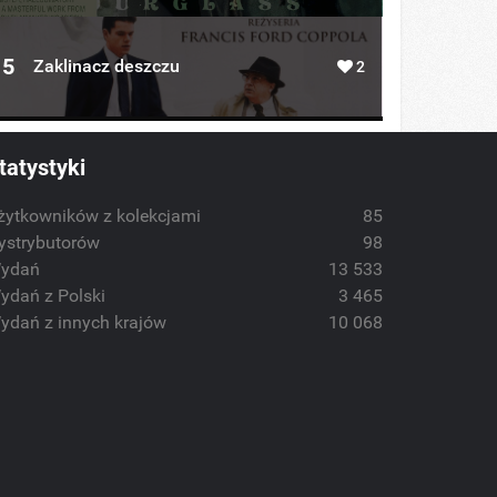
5
Zaklinacz deszczu
2
tatystyki
żytkowników z kolekcjami
85
ystrybutorów
98
ydań
13 533
ydań z Polski
3 465
ydań z innych krajów
10 068