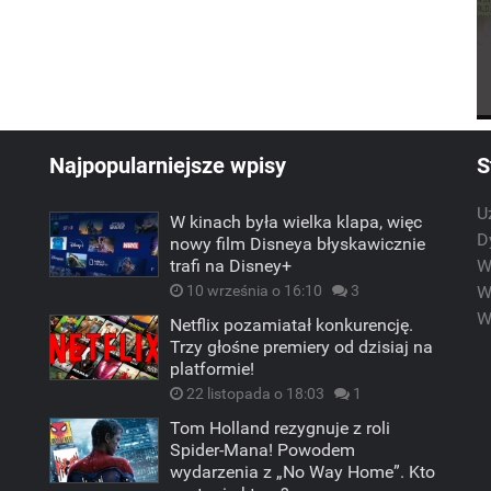
Najpopularniejsze wpisy
S
U
W kinach była wielka klapa, więc
m
D
nowy film Disneya błyskawicznie
trafi na Disney+
W
10 września o 16:10
3
W
W
Netflix pozamiatał konkurencję.
Trzy głośne premiery od dzisiaj na
platformie!
22 listopada o 18:03
1
Tom Holland rezygnuje z roli
Spider-Mana! Powodem
wydarzenia z „No Way Home”. Kto