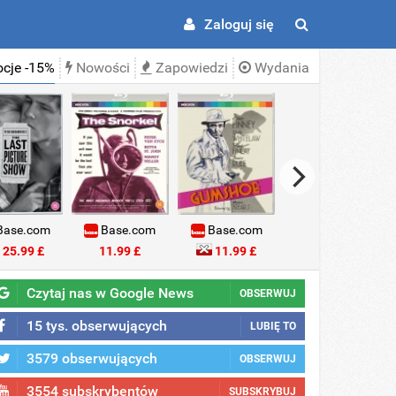
Zaloguj się
cje -15%
Nowości
Zapowiedzi
Wydania
ase.com
Base.com
Base.com
Base.com
25.99 £
11.99 £
11.99 £
18.99 £
Czytaj nas w Google News
OBSERWUJ
15 tys. obserwujących
LUBIĘ TO
3579 obserwujących
OBSERWUJ
3554 subskrybentów
SUBSKRYBUJ