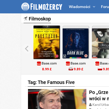
Wiadomości
For
Filmoskop
Base.com
Base.com
Base
8.99 £
9.89 £
9.89
Tag: The Famous Five
Po „Grze 
wróci w 
Karol Urba