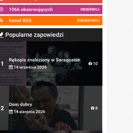
1066 obserwujących
OBSERWUJ
Kanał RSS
SUBSKRYBUJ
Popularne zapowiedzi
Rękopis znaleziony w Saragossie
1
10
14 września 2026
Dom dobry
2
8
14 sierpnia 2026