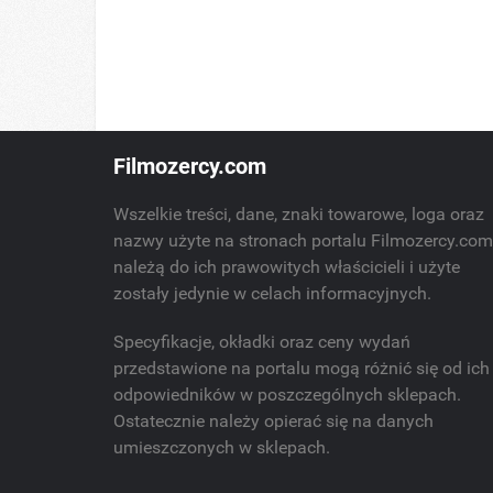
Filmozercy.com
Wszelkie treści, dane, znaki towarowe, loga oraz
nazwy użyte na stronach portalu Filmozercy.co
należą do ich prawowitych właścicieli i użyte
zostały jedynie w celach informacyjnych.
Specyfikacje, okładki oraz ceny wydań
przedstawione na portalu mogą różnić się od ich
odpowiedników w poszczególnych sklepach.
Ostatecznie należy opierać się na danych
umieszczonych w sklepach.