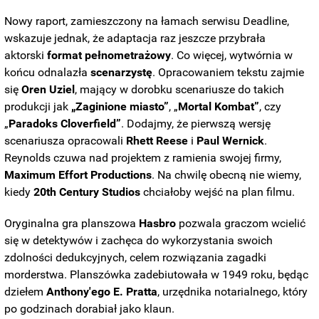
Nowy raport, zamieszczony na łamach serwisu Deadline,
wskazuje jednak, że adaptacja raz jeszcze przybrała
aktorski
format pełnometrażowy
. Co więcej, wytwórnia w
końcu odnalazła
scenarzystę
. Opracowaniem tekstu zajmie
się
Oren Uziel
, mający w dorobku scenariusze do takich
produkcji jak
„Zaginione miasto”
, „
Mortal Kombat”
, czy
„
Paradoks Cloverfield”
. Dodajmy, że pierwszą wersję
scenariusza opracowali
Rhett Reese
i
Paul Wernick
.
Reynolds czuwa nad projektem z ramienia swojej firmy,
Maximum Effort Productions
. Na chwilę obecną nie wiemy,
kiedy
20th Century Studios
chciałoby wejść na plan filmu.
Oryginalna gra planszowa
Hasbro
pozwala graczom wcielić
się w detektywów i zachęca do wykorzystania swoich
zdolności dedukcyjnych, celem rozwiązania zagadki
morderstwa. Planszówka zadebiutowała w 1949 roku, będąc
dziełem
Anthony'ego E. Pratta
, urzędnika notarialnego, który
po godzinach dorabiał jako klaun.