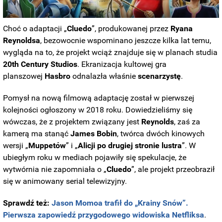
Choć o adaptacji „
Cluedo
”, produkowanej przez
Ryana
Reynoldsa
, bezowocnie wspominano jeszcze kilka lat temu,
wygląda na to, że projekt wciąż znajduje się w planach studia
20th Century Studios
. Ekranizacja kultowej gra
planszowej
Hasbro
odnalazła właśnie
scenarzystę
.
Pomysł na nową filmową adaptację został w pierwszej
kolejności ogłoszony w 2018 roku. Dowiedzieliśmy się
wówczas, że z projektem związany jest
Reynolds
, zaś za
kamerą ma stanąć
James Bobin
, twórca dwóch kinowych
wersji „
Muppetów
” i „
Alicji po drugiej stronie lustra
”. W
ubiegłym roku w mediach pojawiły się spekulacje, że
wytwórnia nie zapomniała o „
Cluedo
”, ale projekt przeobraził
się w animowany serial telewizyjny.
Sprawdź też:
Jason Momoa trafił do „Krainy Snów”.
Pierwsza zapowiedź przygodowego widowiska Netfliksa
.