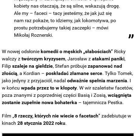
kobiety nas otaczają, że są silne, wskazują drogę.
Ale my – faceci – tacy jesteśmy, że jak już się
nam raz pokaże, to idziemy, jak lokomotywa, po
prostu potrzebujemy takiej zaczepki – mówi
Mikołaj Roznerski.
W nowej odsłonie
komedii o męskich „słabościach”
Ricky
walczy z
twórczym kryzysem
, Jarosław z
atakami paniki
,
Filip
szaleje na giełdzie
, Stefan próbuje
zapanować nad
złością
, a Kordian –
poskładać złamane serce
. Tylko Tomek,
jako jedyny z przyjaciół, nadal
odważnie spełnia marzenia
. I
w końcu
wpada przez to w kłopoty
. W wir szaleństw facetów,
poza znanymi z poprzedniej części Basią i Zosią,
wciągnięta
zostanie zupełnie nowa bohaterka
– tajemnicza Pestka.
Film „
8 rzeczy, których nie wiecie o facetach
” zadebiutuje w
kinach
28 stycznia 2022 roku
.