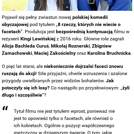
Pojawił się pełny zwiastun nowej
polskiej komedii
obyczajowej
pod tytułem „
8 rzeczy, których nie wiecie o
facetach
”. Produkcja jest
bezpośrednią kontynuacją
filmu w
reżyserii
Kingi
Lewińskiej
z 2016 roku. Główne role zagrali
Alicja Bachleda Curuś
,
Mikołaj
Roznerski
,
Zbigniew
Zamachowski
,
Maciej
Zakościelny
oraz
Karolina Bruchnicka
.
O pięć lat starsi, ale
niekoniecznie dojrzalsi faceci
znowu
ruszają do akcji
! Siła przyjaźni, chwile wzruszenia i szalone
przygody uwielbianych przez widzów bohaterów.
Jak
potoczyły się ich losy?
Co nastąpiło po przysłowiowym: „
żyli
długo i szczęśliwie
”?
Tytuł filmu nie jest tytułem wprost, ponieważ nie
jest to opowieść tylko o facetach, ale również o
ich kobietach. Ogólnie o pozycji współczesnego
mężczyzny w dzisiejszym świecie. O tym, jakie