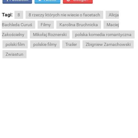
Tagi:
8
8 rzeczy których nie wiecie o facetach
Alicja
Bachleda Curuś
Filmy
Karolina Bruchnicka
Maciej
Zakościelny
Mikołaj Roznerski
polska komedia romantyczna
polski film
polskie filmy
Trailer
Zbigniew Zamachowski
Zwiastun