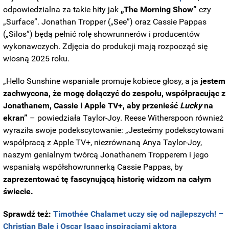
odpowiedzialna za takie hity jak
„The Morning Show”
czy
„Surface”. Jonathan Tropper („See”) oraz Cassie Pappas
(„Silos”) będą pełnić rolę showrunnerów i producentów
wykonawczych. Zdjęcia do produkcji mają rozpocząć się
wiosną 2025 roku.
„Hello Sunshine wspaniale promuje kobiece głosy, a ja
jestem
zachwycona, że mogę dołączyć do zespołu, współpracując z
Jonathanem, Cassie i Apple TV+, aby przenieść
Lucky
na
ekran”
– powiedziała Taylor-Joy. Reese Witherspoon również
wyraziła swoje podekscytowanie: „Jesteśmy podekscytowani
współpracą z Apple TV+, niezrównaną Anya Taylor-Joy,
naszym genialnym twórcą Jonathanem Tropperem i jego
wspaniałą współshowrunnerką Cassie Pappas, by
zaprezentować tę fascynującą historię widzom na całym
świecie.
Sprawdź też:
Timothée Chalamet uczy się od najlepszych! –
Christian Bale i Oscar Isaac inspiracjami aktora