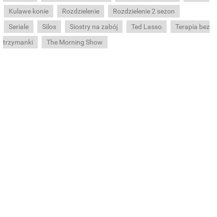
Kulawe konie
Rozdzielenie
Rozdzielenie 2 sezon
Seriale
Silos
Siostry na zabój
Ted Lasso
Terapia bez
trzymanki
The Morning Show